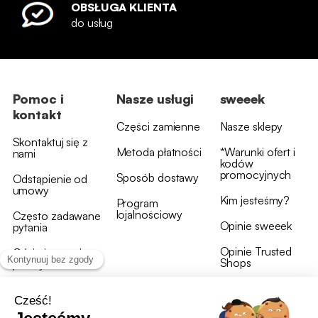
OBSŁUGA KLIENTA
do usług
Pomoc i
Nasze usługi
sweeek
kontakt
Części zamienne
Nasze sklepy
Skontaktuj się z
Metoda płatności
*Warunki ofert i
nami
kodów
promocyjnych
Sposób dostawy
Odstąpienie od
umowy
Kim jesteśmy?
Program
lojalnościowy
Często zadawane
Opinie sweeek
pytania
Opinie Trusted
Gdzie jest moja
Shops
przesyłka?