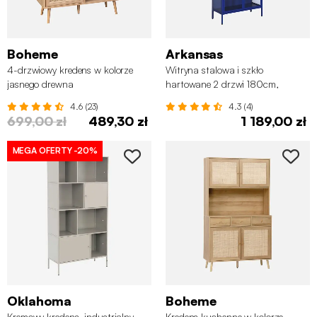
Boheme
Arkansas
4-drzwiowy kredens w kolorze
Witryna stalowa i szkło
jasnego drewna
hartowane 2 drzwi 180cm,
niebieska
4.6 (23)
4.3 (4)
699,00 zł
489,30 zł
1 189,00 zł
MEGA OFERTY
-20%
Oklahoma
Boheme
Kremowy kredens, industrialny
Kredens kuchenne w kolorze