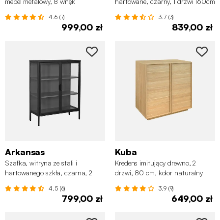
mebel metalowy, 8 wnęk
hartowane, czarny, 1 drzwi 160cm
4.6 (7)
3.7 (3)
999,00 zł
839,00 zł
Arkansas
Kuba
Szafka, witryna ze stali i
Kredens imitujący drewno, 2
hartowanego szkła, czarna, 2
drzwi, 80 cm, kolor naturalny
drzwi, 80 cm
4.5 (6)
3.9 (9)
799,00 zł
649,00 zł