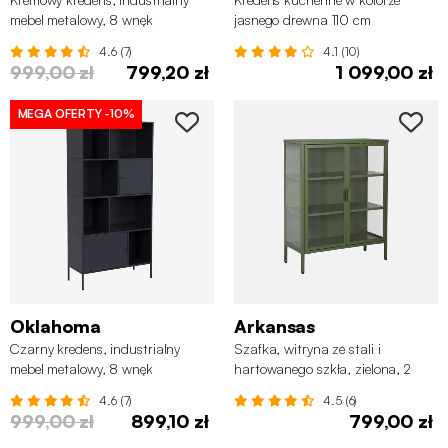
mebel metalowy, 8 wnęk
jasnego drewna 110 cm
4.6 (7)
4.1 (10)
999,00 zł
799,20 zł
1 099,00 zł
MEGA OFERTY
-10%
Oklahoma
Arkansas
Czarny kredens, industrialny
Szafka, witryna ze stali i
mebel metalowy, 8 wnęk
hartowanego szkła, zielona, 2
drzwi
4.6 (7)
4.5 (6)
999,00 zł
899,10 zł
799,00 zł