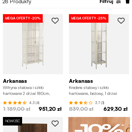
28
Produkty
Filtruj
MEGA OFERTY
-20%
MEGA OFERTY
-25%
Arkansas
Arkansas
Witryna stalowa i szkło
Kredens stalowy i szkło
hartowane 2 drzwi 180cm,
hartowane, beżowy, 1 drzwi
kremowa
160cm
4.3 (4)
3.7 (3)
1 189,00 zł
951,20 zł
839,00 zł
629,30 zł
NOWOŚĆ