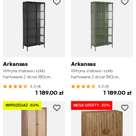
Arkansas
Arkansas
Witryna stalowa i szkło
Witryna stalowa i szkło
hartowane 2 drzwi 180cm,
hartowane 2 drzwi 180cm,
czarna
zielona
4.3 (4)
4.3 (4)
1 189,00 zł
1 189,00 zł
WYPRZEDAŻ
-50%
MEGA OFERTY
-30%