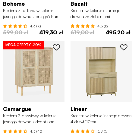
Boheme
Bazalt
Kredens z rattanu w kolorze
Kredens w kolorze czarnego
jasnego drewna z przegródkami
drewna ze żłobieniami
4.3 (16)
4.3 (13)
599,00 zł
419,30 zł
619,00 zł
495,20 zł
MEGA OFERTY
-20%
Camargue
Linear
Kredens 2-drzwiowy w kolorze
Kredens w kolorze jasnego drewna
jasnego drewna z dodatkiem
4 drzwi 110cm
rattanu - Camargue
4.3 (43)
3.8 (5)