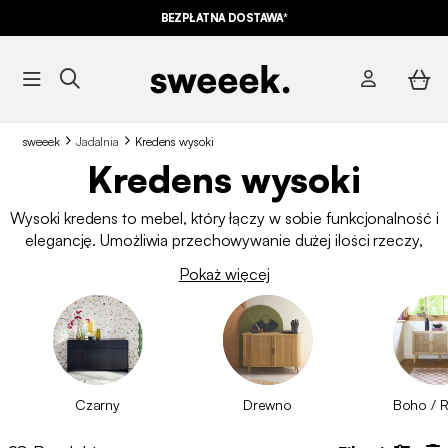
BEZPŁATNA DOSTAWA*
sweeek
Jadalnia
Kredens wysoki
Kredens wysoki
Wysoki kredens to mebel, który łączy w sobie funkcjonalność i
elegancję. Umożliwia przechowywanie dużej ilości rzeczy,
zajmując przy tym niewiele miejsca na podłodze. Wykonany z
Pokaż więcej
naturalnego
drewna
, uzupełniony metalowymi nóżkami lub
detalami z rattanu, doskonale wpisuje się w różne style wnętrz i
sprawdzi się w każdym pomieszczeniu – od jadalni po salon.
Czarny
Drewno
Boho / R