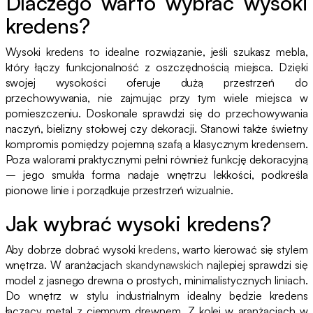
Dlaczego warto wybrać wysoki
kredens?
Wysoki kredens to idealne rozwiązanie, jeśli szukasz mebla,
który łączy funkcjonalność z oszczędnością miejsca. Dzięki
swojej wysokości oferuje dużą przestrzeń do
przechowywania, nie zajmując przy tym wiele miejsca w
pomieszczeniu. Doskonale sprawdzi się do przechowywania
naczyń, bielizny stołowej czy dekoracji. Stanowi także świetny
kompromis pomiędzy pojemną szafą a klasycznym kredensem.
Poza walorami praktycznymi pełni również funkcję dekoracyjną
– jego smukła forma nadaje wnętrzu lekkości, podkreśla
pionowe linie i porządkuje przestrzeń wizualnie.
Jak wybrać wysoki kredens?
Aby dobrze dobrać wysoki
kredens
, warto kierować się stylem
wnętrza. W aranżacjach
skandynawskich
najlepiej sprawdzi się
model z jasnego drewna o prostych, minimalistycznych liniach.
Do wnętrz w stylu industrialnym idealny będzie kredens
łączący metal z ciemnym drewnem. Z kolei w aranżacjach w