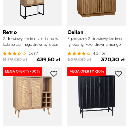
Retro
Celian
2-drzwiowy kredens z rattanu w
Egzotyczny 2-drzwiowy kredens
kolorze ciemnego drewna, 165cm
ryflowany, kolor drewna mango
3.6 (17)
4.2 (10)
879,00 zł
439,50 zł
529,00 zł
370,30 zł
MEGA OFERTY
-30%
MEGA OFERTY
-20%