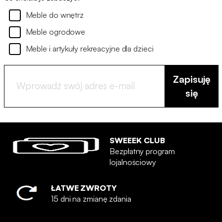
Meble do wnętrz
Meble ogrodowe
Meble i artykuły rekreacyjne dla dzieci
Zapisuję
się
SWEEEK CLUB
Bezpłatny program
lojalnościowy
ŁATWE ZWROTY
15 dni na zmianę zdania