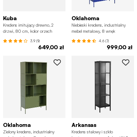
Kuba
Oklahoma
Kredens imitujący drewno, 2
Niebieski kredens, industrialny
drzwi, 80 cm, kolor orzech
mebel metalowy, 8 wnęk
3.9 (9)
4.6 (7)
649,00 zł
999,00 zł
Oklahoma
Arkansas
Zielony kredens, industrialny
Kredens stalowy i szkło