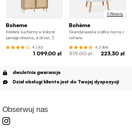
5 Warianty
Boheme
Bohème
Kredens kuchenny w kolorze
Skandynawska szafka nocna z
jasnego drewna, 4 drzwi, 3
rattanu
szuflady, 110 cm.
4.1 (10)
4.3 (164)
1 099,00 zł
319,00 zł
223,30 zł
dwuletnia gwarancja
Dział obsługi klienta jest do Twojej dyspozycji
Obserwuj nas