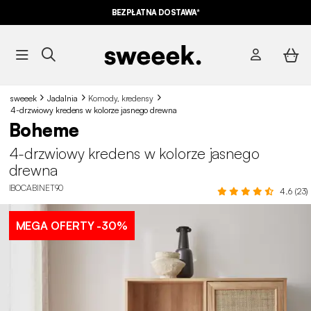
10% ZNIŻKI*
NA NASZE MEGA OFERTY Z KODEM
BEZPŁATNA DOSTAWA*
SUMMER10
sweeek
Jadalnia
Komody, kredensy
4-drzwiowy kredens w kolorze jasnego drewna
Boheme
4-drzwiowy kredens w kolorze jasnego
drewna
IBOCABINET90
4.6 (23)
MEGA OFERTY
-30%