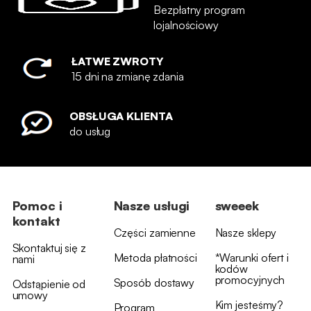
Bezpłatny program
lojalnościowy
ŁATWE ZWROTY
15 dni na zmianę zdania
OBSŁUGA KLIENTA
do usług
Pomoc i
Nasze usługi
sweeek
kontakt
Części zamienne
Nasze sklepy
Skontaktuj się z
Metoda płatności
*Warunki ofert i
nami
kodów
promocyjnych
Sposób dostawy
Odstąpienie od
umowy
Kim jesteśmy?
Program