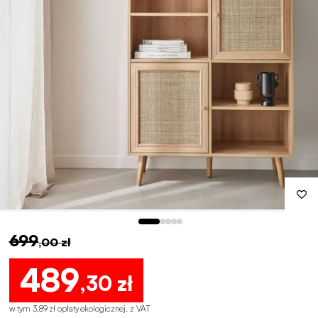
699
,00 zł
489
,30 zł
w tym 3,89 zł opłaty ekologicznej
.
z VAT