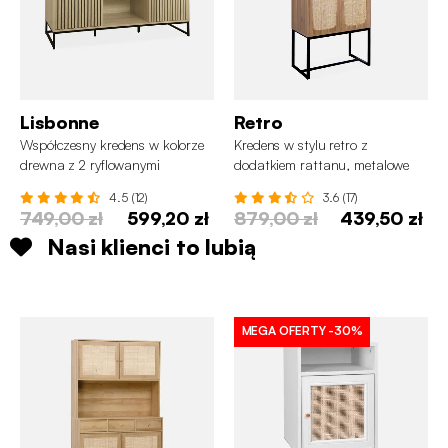
Lisbonne
Retro
Współczesny kredens w kolorze
Kredens w stylu retro z
drewna z 2 ryflowanymi
dodatkiem rattanu, metalowe
drzwiami
nogi, 165cm
4.5 (12)
3.6 (17)
749,00 zł
599,20 zł
879,00 zł
439,50 zł
Nasi klienci to lubią
MEGA OFERTY
-30%