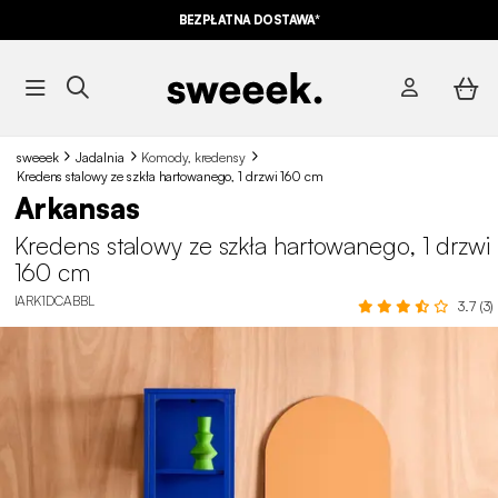
10% ZNIŻKI*
NA NASZE MEGA OFERTY Z KODEM
BEZPŁATNA DOSTAWA*
SUMMER10
sweeek
Jadalnia
Komody, kredensy
Kredens stalowy ze szkła hartowanego, 1 drzwi 160 cm
Arkansas
Kredens stalowy ze szkła hartowanego, 1 drzwi
160 cm
IARK1DCABBL
3.7 (3)