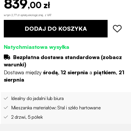
839
,00 zł
w tym 2,77 zł opłaty ekologicznej
.
z VAT
DODAJ DO KOSZYKA
Natychmiastowa wysyłka
Bezpłatna dostawa standardowa (
zobacz
warunki
)
Dostawa między
środą, 12 sierpnia
a
piątkiem, 21
sierpnia
Idealny do jadalni lub biura
Mieszanka materiałów: Stal i szkło hartowane
2 drzwi, 5 półek