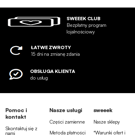
SWEEEK CLUB
Bezpłatny program
lojalnościowy
ŁATWE ZWROTY
15 dni na zmianę zdania
OBSŁUGA KLIENTA
do usług
Pomoc i
Nasze usługi
sweeek
kontakt
Części zamienne
Nasze sklepy
Skontaktuj się z
Metoda płatności
*Warunki ofert i
nami