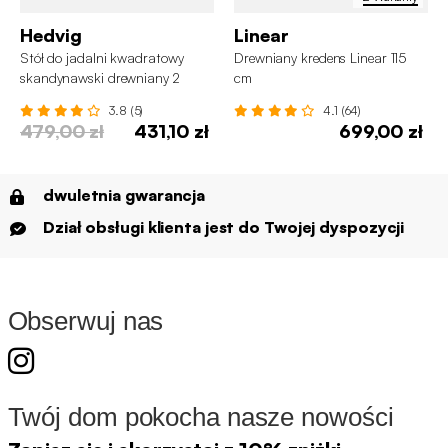
Hedvig
Linear
Stół do jadalni kwadratowy
Drewniany kredens Linear 115
skandynawski drewniany 2
cm
krzesła
3.8 (5)
4.1 (64)
479,00 zł
431,10 zł
699,00 zł
dwuletnia gwarancja
Dział obsługi klienta jest do Twojej dyspozycji
Obserwuj nas
Twój dom pokocha nasze nowości