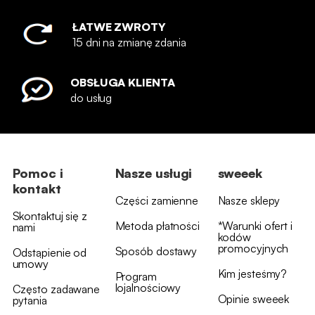
ŁATWE ZWROTY
15 dni na zmianę zdania
OBSŁUGA KLIENTA
do usług
Pomoc i
Nasze usługi
sweeek
kontakt
Części zamienne
Nasze sklepy
Skontaktuj się z
Metoda płatności
*Warunki ofert i
nami
kodów
promocyjnych
Sposób dostawy
Odstąpienie od
umowy
Kim jesteśmy?
Program
lojalnościowy
Często zadawane
Opinie sweeek
pytania