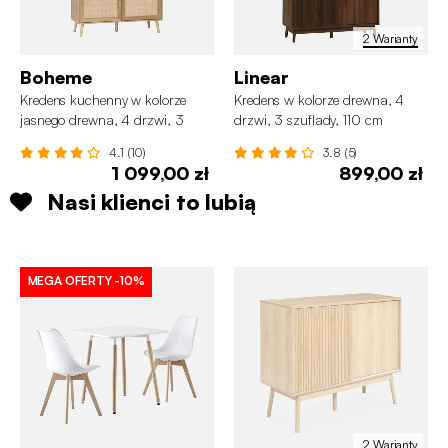
2 Warianty
Boheme
Linear
Kredens kuchenny w kolorze
Kredens w kolorze drewna, 4
jasnego drewna, 4 drzwi, 3
drzwi, 3 szuflady, 110 cm
szuflady, 110 cm.
4.1 (10)
3.8 (5)
1 099,00 zł
899,00 zł
Nasi klienci to lubią
MEGA OFERTY
-10%
2 Warianty