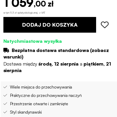
1 059
,00 zł
w tym 11,11 zł opłaty ekologicznej
.
z VAT
DODAJ DO KOSZYKA
Natychmiastowa wysyłka
Bezpłatna dostawa standardowa (
zobacz
warunki
)
Dostawa między
środą, 12 sierpnia
a
piątkiem, 21
sierpnia
Wiele miejsca do przechowywania
Praktyczne do przechowywania naczyń
Przestrzenie otwarte i zamknięte
Styl skandynawski