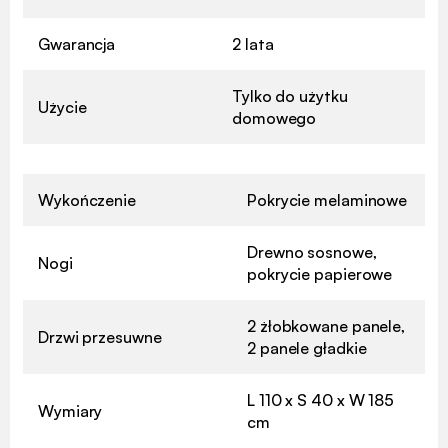
Gwarancja
2 lata
Tylko do użytku
Użycie
domowego
Wykończenie
Pokrycie melaminowe
Drewno sosnowe,
Nogi
pokrycie papierowe
2 żłobkowane panele,
Drzwi przesuwne
2 panele gładkie
L 110 x S 40 x W 185
Wymiary
cm