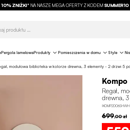
10% ZNIŻKI*
NA NASZE MEGA OFERTY Z KODEM
SUMMER10
e
Pergola lamelowa
Produkty
Pomieszczenia w domu
Style
Ni
gał, modułowa biblioteka w kolorze drewna, 3 elementy - 2 drzwi 5 p
Kompo
Regał, mo
drewna, 3 
IKOMP2DO6SHWH
699
,00 zł