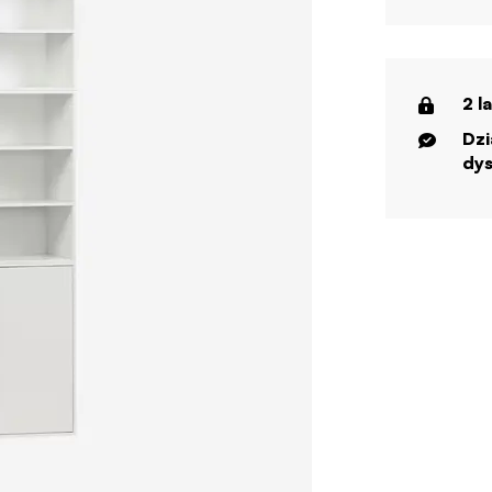
2 l
Dzi
dys