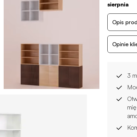
sierpnia
Opis pro
Opinie kl
3 m
Mo
Otw
mię
amo
Kom