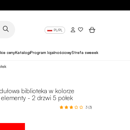
PL/PL
skie ceny
Katalogi
Program lojalnościowy
Strefa sweeek Pro
ółek
dułowa biblioteka w kolorze
elementy - 2 drzwi 5 półek
3 (3)