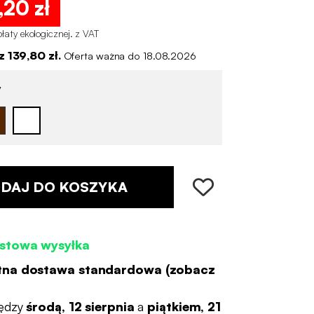
,20 zł
łaty ekologicznej
.
z VAT
 139,80 zł.
Oferta ważna do 18.08.2026
y
DAJ DO KOSZYKA
stowa wysyłka
tna dostawa standardowa (
zobacz
ędzy
środą, 12 sierpnia
a
piątkiem, 21