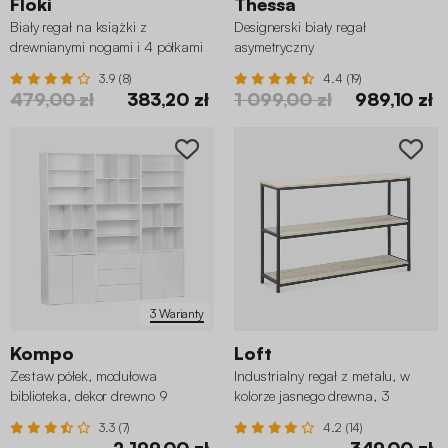
Floki
Thessa
Biały regał na książki z
Designerski biały regał
drewnianymi nogami i 4 półkami
asymetryczny
3.9 (8)
4.4 (19)
479,00 zł
383,20 zł
1 099,00 zł
989,10 zł
3 Warianty
Kompo
Loft
Zestaw półek, modułowa
Industrialny regał z metalu, w
biblioteka, dekor drewno 9
kolorze jasnego drewna, 3
elementów
poziomy
3.3 (7)
4.2 (14)
2 199,00 zł
349,00 zł