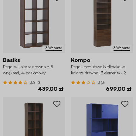
3 Warianty
3 Warianty
Basiks
Kompo
Regał w kolorze drewna z 8
Regał, modułowa biblioteka w
wnękami, 4-poziomowy
kolorze drewna, 3 elementy - 2
drzwi 5 półek
3.8 (6)
3 (3)
439,00 zł
699,00 zł