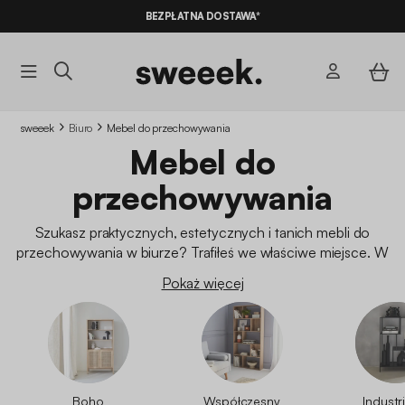
10% ZNIŻKI*
NA NASZE MEGA OFERTY Z KODEM
BEZPŁATNA DOSTAWA*
SUMMER10
sweeek
Biuro
Mebel do przechowywania
Mebel do
przechowywania
Szukasz praktycznych, estetycznych i tanich mebli do
przechowywania w biurze? Trafiłeś we właściwe miejsce. W
sweeek wiemy, że dobrze zorganizowane biuro to klucz do
Pokaż więcej
produktywności i spokoju ducha. Nasza oferta mebli do
przechowywania w biurze pasuje do każdego stylu i
przestrzeni: otwarte półki,
regały
, szafki z szufladami…
Designerskie, funkcjonalne meble w przystępnych cenach.
Boho
Współczesny
Industr