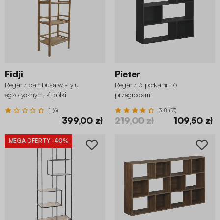
Fidji
Pieter
Regał z bambusa w stylu
Regał z 3 półkami i 6
egzotycznym, 4 półki
przegrodami
1 (6)
3.8 (13)
399,00 zł
219,00 zł
109,50 zł
MEGA OFERTY
-40%