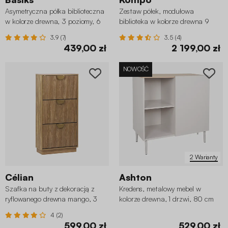
Asymetryczna półka biblioteczna
Zestaw półek, modułowa
w kolorze drewna, 3 poziomy, 6
biblioteka w kolorze drewna 9
przegródek
elementów
3.9 (7)
3.5 (4)
439,00 zł
2 199,00 zł
NOWOŚĆ
2 Warianty
Célian
Ashton
Szafka na buty z dekoracją z
Kredens, metalowy mebel w
ryflowanego drewna mango, 3
kolorze drewna, 1 drzwi, 80 cm
szuflady
4 (2)
599,00 zł
529,00 zł