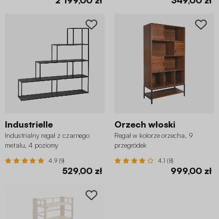
Industrielle
Orzech włoski
Industrialny regał z czarnego
Regał w kolorze orzecha, 9
metalu, 4 poziomy
przegródek
4.9 (9)
4.1 (8)
529,00 zł
999,00 zł