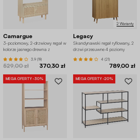
2 Warianty
Camargue
Legacy
3-poziomowy, 2-drzwiowy regał w
Skandynawski regał ryflowany, 2
kolorze jasnego drewna z
drzwi przesuwne 4 poziomy
dodatkiem rattanu
3.9 (19)
4 (21)
529,00 zł
370,30 zł
789,00 zł
MEGA OFERTY
-30%
MEGA OFERTY
-20%