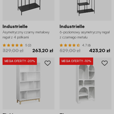
Industrielle
Industrielle
Asymetryczny czarny metalowy
6-poziomowy asymetryczny regał
regał z 4 półkami
z czarnego metalu
5 (2)
4.7 (6)
329,00 zł
263,20 zł
529,00 zł
423,20 zł
MEGA OFERTY
-20%
MEGA OFERTY
-10%