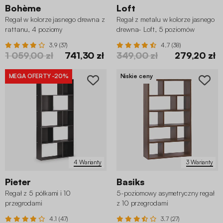
Bohème
Loft
Regał w kolorze jasnego drewna z
Regał z metalu w kolorze jasnego
rattanu, 4 poziomy
drewna- Loft, 5 poziomów
3.9 (37)
4.7 (38)
1 059,00 zł
741,30 zł
349,00 zł
279,20 zł
MEGA OFERTY
-20%
Niskie ceny
4 Warianty
3 Warianty
Pieter
Basiks
Regał z 5 półkami i 10
5-poziomowy asymetryczny regał
przegrodami
z 10 przegrodami
4.1 (47)
3.7 (27)