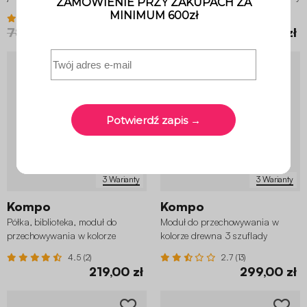
czarnego metalu
3.9 (7)
4.6 (14)
789,00 zł
552,30 zł
279,00 zł
223,20 zł
3 Warianty
3 Warianty
Kompo
Kompo
Półka, biblioteka, moduł do
Moduł do przechowywania w
przechowywania w kolorze
kolorze drewna 3 szuflady
drewna 4 schowki
4.5 (2)
2.7 (13)
219,00 zł
299,00 zł