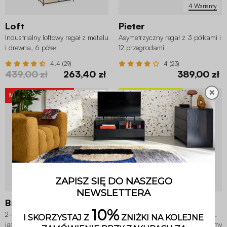
4 Warianty
Loft
Pieter
Industrialny loftowy regał z metalu
Asymetrzyczny regał z 3 półkami i
i drewna, 6 półek
12 przegrodami
4.4 (29)
4 (23)
439,00 zł
263,40 zł
389,00 zł
✖
MEGA OFERTY
-30%
WYPRZEDAŻ
-20%
Braga
Loft
2-drzwiowy regał w kolorze
Regał w kolorze jasnego drewna,
jasnego drewna, detale z
metalowa konstrukcja , 4 poziomy