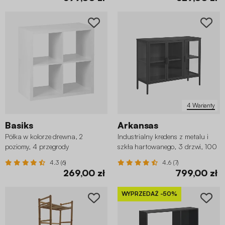
4 Warianty
Basiks
Arkansas
Półka w kolorze drewna, 2
Industrialny kredens z metalu i
poziomy, 4 przegrody
szkła hartowanego, 3 drzwi, 100
cm
4.3 (6)
4.6 (7)
269,00 zł
799,00 zł
WYPRZEDAŻ
-50%