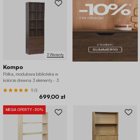
3 Warianty
Kompo
Półka, modułowa biblioteka w
kolorze drewna 3 elementy - 3
szuflady 8 wnęki
5 (1)
699,00 zł
MEGA OFERTY
-30%