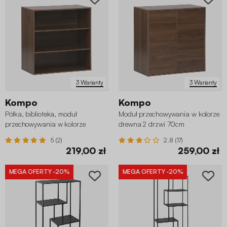
3 Warianty
3 Warianty
Kompo
Kompo
Półka, biblioteka, moduł
Moduł przechowywania w kolorze
przechowywania w kolorze
drewna 2 drzwi 70cm
drewna 2 półki
5 (2)
2.8 (17)
219,00 zł
259,00 zł
MEGA OFERTY
-20%
MEGA OFERTY
-20%