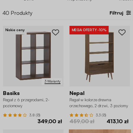
40
Produkty
Filtruj
Niskie ceny
MEGA OFERTY
-10%
3 Warianty
Basiks
Nepal
Regał z 6 przegrodami, 2-
Regał w kolorze drewna
poziomowy
orzechowego, 2 drzwi, 3 poziomy
3.8 (13)
3.3 (13)
349,00 zł
459,00 zł
413,10 zł