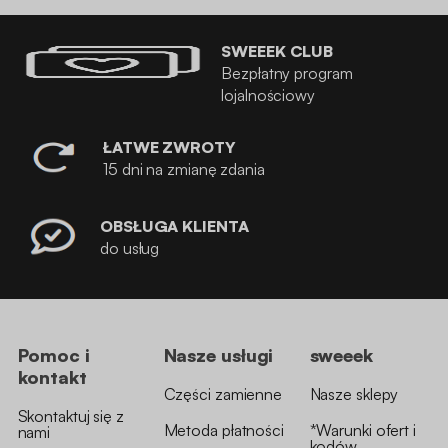
SWEEEK CLUB
Bezpłatny program
lojalnościowy
ŁATWE ZWROTY
15 dni na zmianę zdania
OBSŁUGA KLIENTA
do usług
Pomoc i
Nasze usługi
sweeek
kontakt
Części zamienne
Nasze sklepy
Skontaktuj się z
Metoda płatności
*Warunki ofert i
nami
kodów