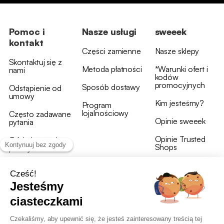
Pomoc i
Nasze usługi
sweeek
kontakt
Części zamienne
Nasze sklepy
Skontaktuj się z
Metoda płatności
*Warunki ofert i
nami
kodów
promocyjnych
Sposób dostawy
Odstąpienie od
umowy
Kim jesteśmy?
Program
lojalnościowy
Często zadawane
Opinie sweeek
pytania
Opinie Trusted
Gdzie jest moja
Shops
przesyłka?
Warunki i postanowienia
OWU programu lojalnościowego