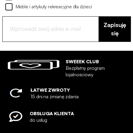
Meble i artykuły rekreacyjne dla dzieci
Zapisuję
się
SWEEEK CLUB
Bezpłatny program
lojalnościowy
ŁATWE ZWROTY
15 dni na zmianę zdania
OBSŁUGA KLIENTA
do usług