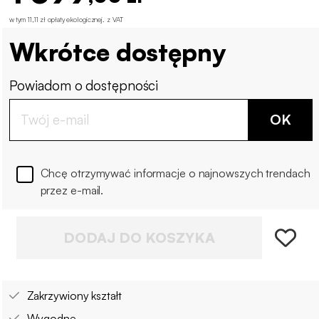
w tym 11,11 zł opłaty ekologicznej
.
z VAT
Wkrótce dostępny
Powiadom o dostępności
OK
Chcę otrzymywać informacje o najnowszych trendach
przez e-mail.
DODAJ DO KOSZYKA
Zakrzywiony kształt
Wygodne