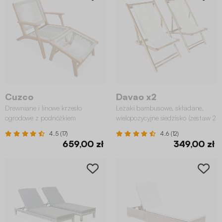
Cuzco
Davao x2
Drewniane i linowe krzesło
Leżaki bambusowe, składane,
ogrodowe z podnóżkiem
wielopozycyjne siedzisko (zestaw 2
szt.)
4.5 (17)
4.6 (12)
659,00 zł
349,00 zł