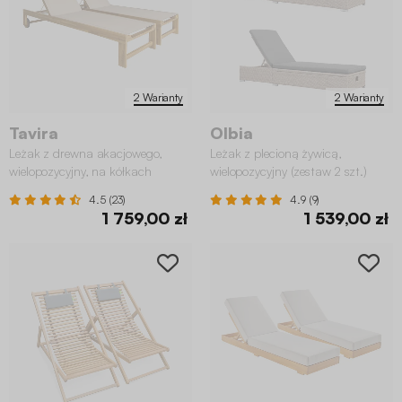
2 Warianty
2 Warianty
Tavira
Olbia
Leżak z drewna akacjowego,
Leżak z plecioną żywicą,
wielopozycyjny, na kółkach
wielopozycyjny (zestaw 2 szt.)
(zestaw 2)
4.5 (23)
4.9 (9)
1 759,00 zł
1 539,00 zł