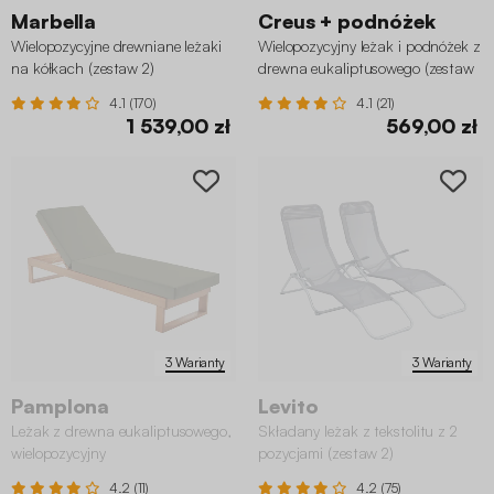
Marbella
Creus + podnóżek
Wielopozycyjne drewniane leżaki
Wielopozycyjny leżak i podnóżek z
na kółkach (zestaw 2)
drewna eukaliptusowego (zestaw
2)
4.1 (170)
4.1 (21)
1 539,00 zł
569,00 zł
3 Warianty
3 Warianty
Pamplona
Levito
Leżak z drewna eukaliptusowego,
Składany leżak z tekstolitu z 2
wielopozycyjny
pozycjami (zestaw 2)
4.2 (11)
4.2 (75)