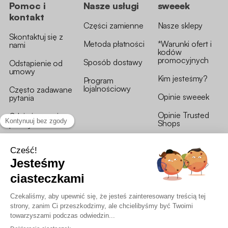
Pomoc i
Nasze usługi
sweeek
kontakt
Części zamienne
Nasze sklepy
Skontaktuj się z
Metoda płatności
*Warunki ofert i
nami
kodów
promocyjnych
Sposób dostawy
Odstąpienie od
umowy
Kim jesteśmy?
Program
lojalnościowy
Często zadawane
Opinie sweeek
pytania
Opinie Trusted
Gdzie jest moja
Shops
przesyłka?
Warunki i postanowienia
OWU programu lojalnościowego
RODO i polityka plików cookie
Deklaracja dostępności