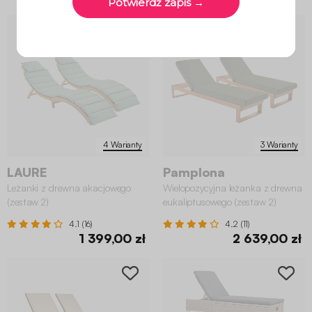
4 Warianty
3 Warianty
LAURE
Pamplona
Leżanki z drewna akacjowego
Wielopozycyjna leżanka z drewna
(zestaw 2)
eukaliptusowego (zestaw 2)
4.1 (16)
4.2 (11)
1 399,00 zł
2 639,00 zł