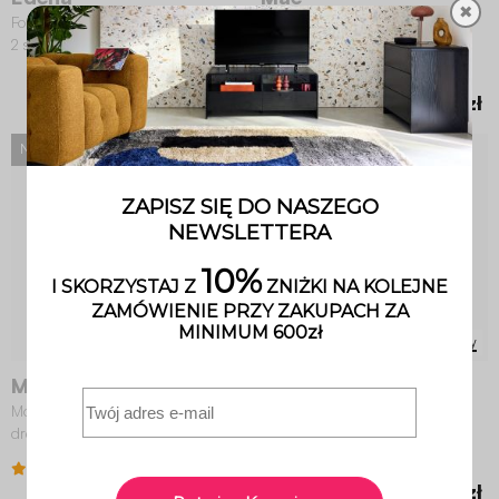
✖
Fotel relaksacyjny stalowy (zestaw
Modułowy zestaw ogrodowy z
2 szt.)
drewna akacjowego z regulacją
oparcia, 2-osobowy
4 (5)
899,00 zł
2 639,00 zł
NOWOŚĆ
3 Warianty
Mae
Jalance
Modułowy zestaw ogrodowy z
Ławka ogrodowa 2/3-osobowa
drewna akacjowego z
regulowacją oparcia i stolikiem, 1-
5 (1)
4.3 (36)
osobowy
1 300,00 zł
1 319,00 zł