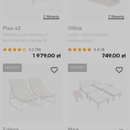
2 Warianty
2 Warianty
Pisa x2
Olbia
Wielopozycyjna leżanka z
Leżak z technorattanu,
technorattanu (zestaw 2)
wielopozycyjny
4.2 (116)
4.8 (4)
1 979,00 zł
749,00 zł
NOWOŚĆ
NOWOŚĆ
Edena
Mae