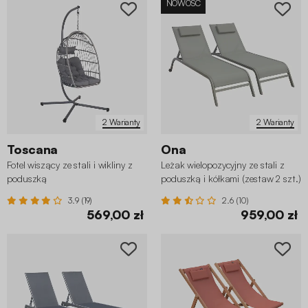
NOWOŚĆ
2 Warianty
2 Warianty
Toscana
Ona
Fotel wiszący ze stali i wikliny z
Leżak wielopozycyjny ze stali z
poduszką
poduszką i kółkami (zestaw 2 szt.)
3.9 (19)
2.6 (10)
569,00 zł
959,00 zł