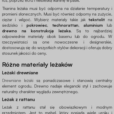
róż, poprzez ecru i niebieską tkaninę w paski.
Tkanina leżaka musi być odporna na działanie termperatury i
promieni słonecznych. Musi być również odporny na zużycie,
ciężar i wilgoć. Wybierz materiały takie jak
tekstolit
na
siedzisko i
pokrowiec
,
technorattan
,
aluminium
lub
drewno na konstrukcję leżaka
. Są to najbardziej
odpowiednie materiały obok basenu lub do ogrodu. W
rzeczywistości są one nowoczesne i designerskie,
dostosowują się do wszystkich stylów dekoracji i oferują dobry
stosunek jakości do ceny.
Różne materiały leżaków
Leżaki drewniane
Drewniane leżaki
są ponadczasowe i stanowią centralny
element ogrodu. Drewno nadaje elegancki styl i zachowuje
naturalny charakter wyglądu zewnętrznego.
Leżak z rattanu
Leżak z rattanu stał się obowiązkowym i modnym
przedmiotem. Jest to mebel, który posiada wiele uroku i