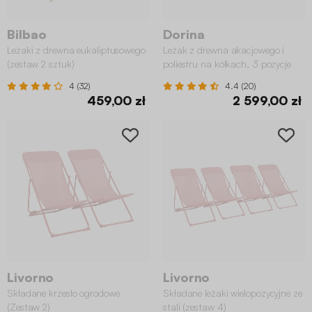
Bilbao
Dorina
Leżaki z drewna eukaliptusowego
Leżak z drewna akacjowego i
(zestaw 2 sztuk)
poliestru na kółkach, 3 pozycje
(zestaw 2 szt.)
4 (32)
4.4 (20)
459,00 zł
2 599,00 zł
Livorno
Livorno
Składane krzesło ogrodowe
Składane leżaki wielopozycyjne ze
(Zestaw 2)
stali (zestaw 4)