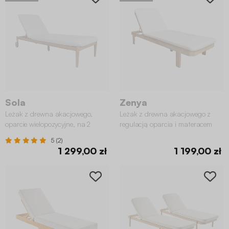
Sola
Zenya
Leżak z drewna akacjowego,
Leżak z drewna akacjowego z
oparcie wielopozycyjne, na 2
regulacją oparcia i materacem
kółkach
5 (2)
1 299,00 zł
1 199,00 zł