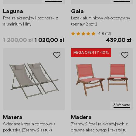
Laguna
Gaia
Fotel relaksacyjny i podnóżek z
Leżak aluminiowy wielopozycyjny
aluminium i liny
(zestaw 2 szt.)
4.8 (113)
1 200,00 zł
1 020,00 zł
439,00 zł
MEGA OFERTY
-10%
3 Warianty
Matera
Madera
Składane krzesła ogrodowe z
Zestaw 2 foteli relaksacyjnych z
poduszką (Zestaw 2 sztuk)
drewna akacjowego i tekstolitu