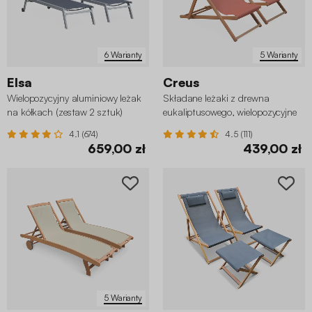
6 Warianty
5 Warianty
Elsa
Creus
Wielopozycyjny aluminiowy leżak
Składane leżaki z drewna
na kółkach (zestaw 2 sztuk)
eukaliptusowego, wielopozycyjne
(zestaw 2 szt.)
4.1 (674)
4.5 (111)
659,00 zł
439,00 zł
5 Warianty