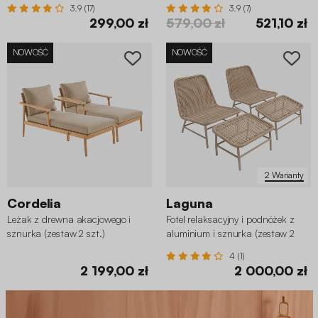
3.9 (17)
3.9 (7)
299,00 zł
579,00 zł
521,10 zł
NOWOŚĆ
NOWOŚĆ
2 Warianty
Cordelia
Laguna
Leżak z drewna akacjowego i
Fotel relaksacyjny i podnóżek z
sznurka (zestaw 2 szt.)
aluminium i sznurka (zestaw 2
szt.)
4 (1)
2 199,00 zł
2 000,00 zł