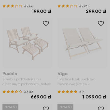
3.2 (36)
3.2 (28)
199,00 zł
299,00 zł
Puebla
Vigo
Krzesło z podłokietnikami z
Składane leżaki, siedzisko
drewnianym podnóżkiem (zestaw
materiałowe (zestaw 2)
2 sztuk)
3.6 (10)
5 (4)
669,00 zł
1 099,00 zł
NOWOŚĆ
NOWOŚĆ