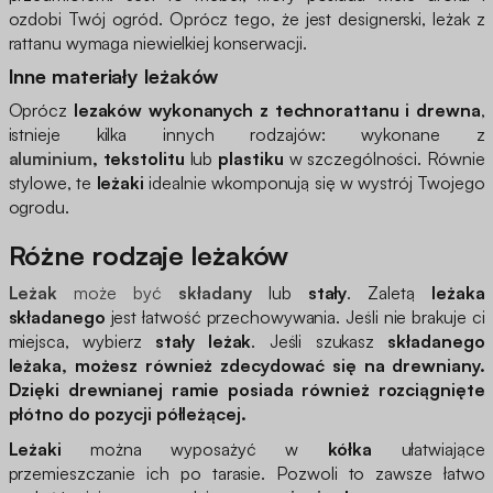
ozdobi Twój ogród. Oprócz tego, że jest designerski, leżak z
rattanu wymaga niewielkiej konserwacji.
Inne materiały leżaków
Oprócz
lezaków wykonanych z technorattanu i drewna
,
istnieje kilka innych rodzajów: wykonane z
aluminium
,
tekstolitu
lub
plastiku
w szczególności. Równie
stylowe, te
leżaki
idealnie wkomponują się w wystrój Twojego
ogrodu.
Różne rodzaje leżaków
Leżak
może być
składany
lub
stały
. Zaletą
leżaka
składanego
jest łatwość przechowywania. Jeśli nie brakuje ci
miejsca, wybierz
stały leżak
. Jeśli szukasz
składanego
leżaka
, możesz również zdecydować się na drewniany.
Dzięki drewnianej ramie posiada również
rozciągnięte
płótno
do pozycji półleżącej.
Leżaki
można wyposażyć w
kółka
ułatwiające
przemieszczanie ich po tarasie. Pozwoli to zawsze łatwo