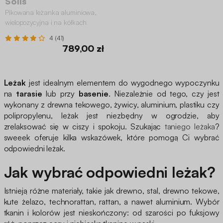
Solis
Pikowana leżanka aluminiowa,
wielopozycyjna i na kółkach
4 (41)
789,00 zł
Leżak
jest idealnym elementem do wygodnego wypoczynku
na
tarasie
lub przy
basenie
. Niezależnie od tego, czy jest
wykonany z drewna tekowego, żywicy, aluminium, plastiku czy
polipropylenu, leżak jest niezbędny w ogrodzie, aby
zrelaksować się w ciszy i spokoju. Szukając
taniego leżaka
?
sweeek oferuje kilka wskazówek, które pomogą Ci wybrać
odpowiedni leżak.
Jak wybrać odpowiedni leżak?
Istnieją różne materiały, takie jak drewno, stal, drewno tekowe,
kute żelazo, technorattan, rattan, a nawet aluminium. Wybór
tkanin i kolorów jest nieskończony: od szarości po fuksjowy