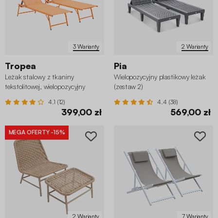
3 Warianty
2 Warianty
Tropea
Pia
Leżak stalowy z tkaniny
Wielopozycyjny plastikowy leżak
tekstolitowej, wielopozycyjny
(zestaw 2)
(zestaw 2 sztuk)
4.1 (12)
4.4 (38)
399,00 zł
569,00 zł
MEGA OFERTY
-15%
2 Warianty
7 Warianty