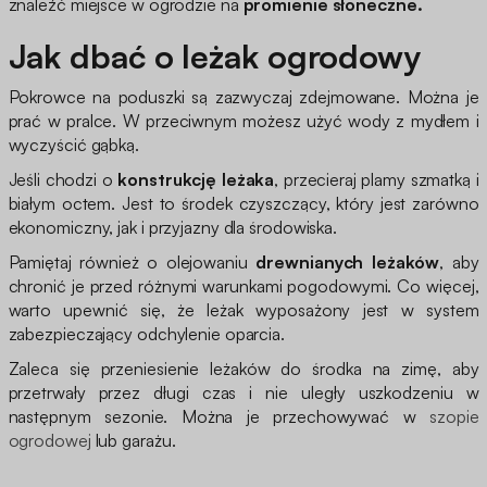
znaleźć miejsce w ogrodzie na
promienie słoneczne.
Jak dbać o leżak ogrodowy
Pokrowce na poduszki są zazwyczaj zdejmowane. Można je
prać w pralce. W przeciwnym możesz użyć wody z mydłem i
wyczyścić gąbką.
Jeśli chodzi o
konstrukcję leżaka
, przecieraj plamy szmatką i
białym octem. Jest to środek czyszczący, który jest zarówno
ekonomiczny, jak i przyjazny dla środowiska.
Pamiętaj również o olejowaniu
drewnianych leżaków
, aby
chronić je przed różnymi warunkami pogodowymi. Co więcej,
warto upewnić się, że leżak wyposażony jest w system
zabezpieczający odchylenie oparcia.
Zaleca się przeniesienie leżaków do środka na zimę, aby
przetrwały przez długi czas i nie uległy uszkodzeniu w
następnym sezonie. Można je przechowywać w
szopie
ogrodowej
lub garażu.