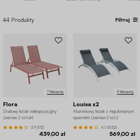
44
Produkty
Filtruj
7 Warianty
9 Warianty
Flora
Louisa x2
Stalowy leżak wielopozycyjny
Aluminiowy leżak z regulowanym
(zestaw 2 sztuk)
oparciem (zestaw 2 szt.)
3.9 (172)
4.1 (1052)
439,00 zł
569,00 zł