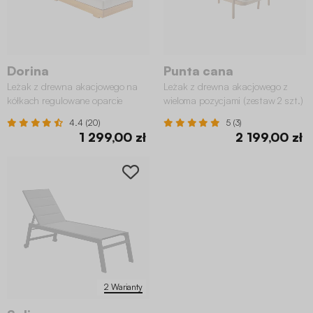
Dorina
Punta cana
Leżak z drewna akacjowego na
Leżak z drewna akacjowego z
kółkach regulowane oparcie
wieloma pozycjami (zestaw 2 szt.)
4.4 (20)
5 (3)
1 299,00 zł
2 199,00 zł
2 Warianty