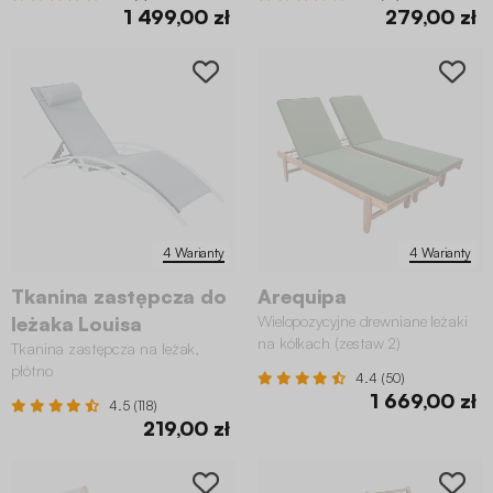
1 499,00 zł
279,00 zł
4 Warianty
4 Warianty
Tkanina zastępcza do
Arequipa
leżaka Louisa
Wielopozycyjne drewniane leżaki
na kółkach (zestaw 2)
Tkanina zastępcza na leżak,
płótno
4.4 (50)
1 669,00 zł
4.5 (118)
219,00 zł