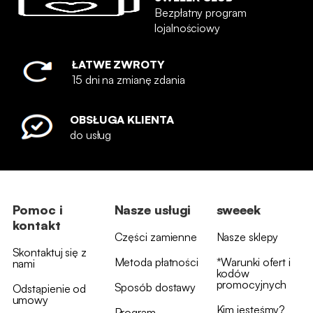
Bezpłatny program
lojalnościowy
ŁATWE ZWROTY
15 dni na zmianę zdania
OBSŁUGA KLIENTA
do usług
Pomoc i
Nasze usługi
sweeek
kontakt
Części zamienne
Nasze sklepy
Skontaktuj się z
Metoda płatności
*Warunki ofert i
nami
kodów
promocyjnych
Sposób dostawy
Odstąpienie od
umowy
Kim jesteśmy?
Program