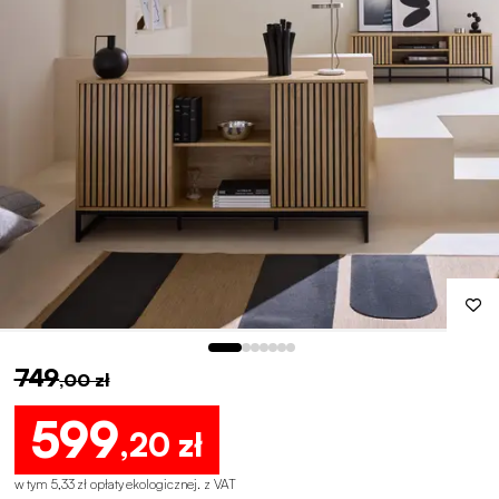
749
,00 zł
599
,20 zł
w tym 5,33 zł opłaty ekologicznej
.
z VAT