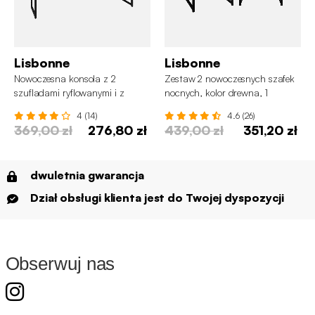
Lisbonne
Lisbonne
Nowoczesna konsola z 2
Zestaw 2 nowoczesnych szafek
szufladami ryflowanymi i z
nocnych, kolor drewna, 1
czarną metalową konstrukcją
ryflowana szuflada
4 (14)
4.6 (26)
369,00 zł
276,80 zł
439,00 zł
351,20 zł
dwuletnia gwarancja
Dział obsługi klienta jest do Twojej dyspozycji
Obserwuj nas