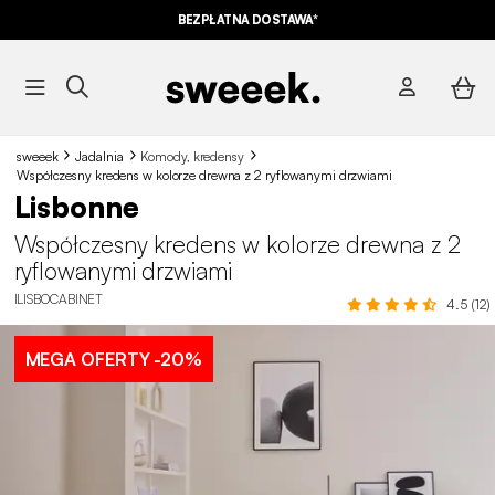
BEZPŁATNA DOSTAWA*
sweeek
Jadalnia
Komody, kredensy
Współczesny kredens w kolorze drewna z 2 ryflowanymi drzwiami
Lisbonne
Współczesny kredens w kolorze drewna z 2
ryflowanymi drzwiami
ILISBOCABINET
4.5 (12)
MEGA OFERTY
-20%