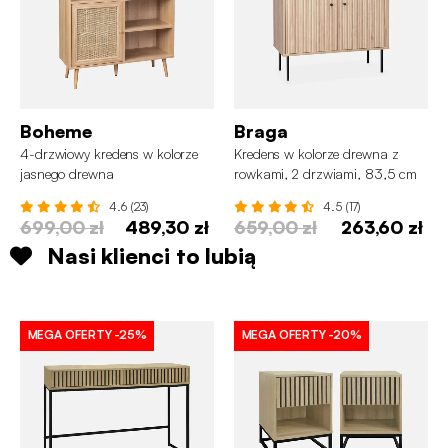
Boheme
Braga
4-drzwiowy kredens w kolorze
Kredens w kolorze drewna z
jasnego drewna
rowkami, 2 drzwiami, 83,5 cm
4.6 (23)
4.5 (17)
699,00 zł
489,30 zł
659,00 zł
263,60 zł
Nasi klienci to lubią
MEGA OFERTY
-25%
MEGA OFERTY
-20%