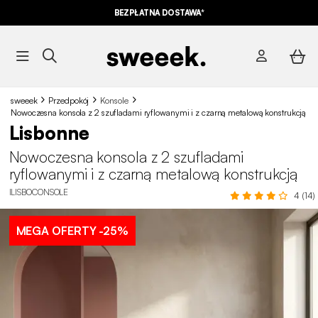
BEZPŁATNA DOSTAWA*
sweeek
Przedpokój
Konsole
Nowoczesna konsola z 2 szufladami ryflowanymi i z czarną metalową konstrukcją
Lisbonne
Nowoczesna konsola z 2 szufladami
ryflowanymi i z czarną metalową konstrukcją
ILISBOCONSOLE
4 (14)
MEGA OFERTY
-25%