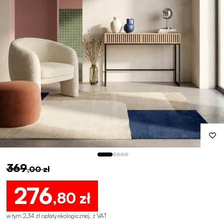
369
,00 zł
276
,80 zł
w tym 2,34 zł opłaty ekologicznej
.
z VAT