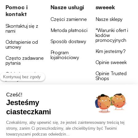
Pomoc i
Nasze usługi
sweeek
kontakt
Części zamienne
Nasze sklepy
Skontaktuj się z
Metoda płatności
*Warunki ofert i
nami
kodów
promocyjnych
Sposób dostawy
Odstąpienie od
umowy
Kim jesteśmy?
Program
lojalnościowy
Często zadawane
Opinie sweeek
pytania
Opinie Trusted
Gdzie jest moja
Shops
przesyłka?
Warunki i postanowienia
OWU programu lojalnościowego
RODO i polityka plików cookie
Deklaracja dostępności