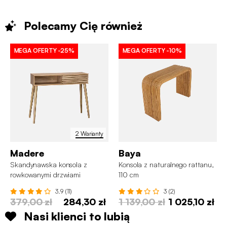
Polecamy Cię
również
MEGA OFERTY
-25%
MEGA OFERTY
-10%
2 Warianty
Madere
Baya
Skandynawska konsola z
Konsola z naturalnego rattanu,
rowkowanymi drzwiami
110 cm
przesuwnymi
3.9 (11)
3 (2)
379,00 zł
284,30 zł
1 139,00 zł
1 025,10 zł
Nasi klienci to lubią