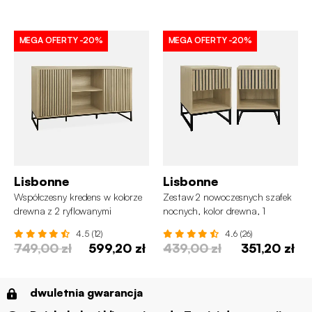
MEGA OFERTY
-20%
MEGA OFERTY
-20%
Lisbonne
Lisbonne
Współczesny kredens w kolorze
Zestaw 2 nowoczesnych szafek
drewna z 2 ryflowanymi
nocnych, kolor drewna, 1
drzwiami
ryflowana szuflada
4.5 (12)
4.6 (26)
749,00 zł
599,20 zł
439,00 zł
351,20 zł
dwuletnia gwarancja