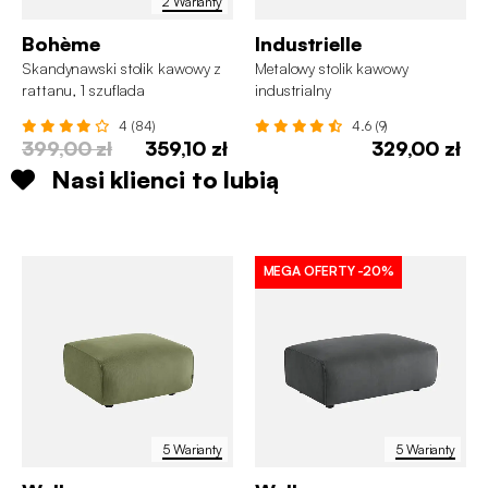
2 Warianty
Bohème
Industrielle
Skandynawski stolik kawowy z
Metalowy stolik kawowy
rattanu, 1 szuflada
industrialny
4 (84)
4.6 (9)
399,00 zł
359,10 zł
329,00 zł
Nasi klienci to lubią
MEGA OFERTY
-20%
5 Warianty
5 Warianty