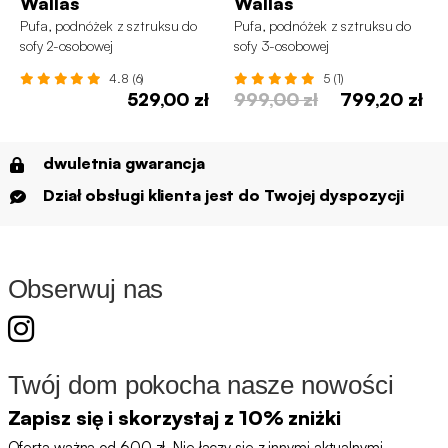
Wallas
Wallas
Pufa, podnóżek z sztruksu do
Pufa, podnóżek z sztruksu do
sofy 2-osobowej
sofy 3-osobowej
4.8 (6)
5 (1)
529,00 zł
999,00 zł
799,20 zł
dwuletnia gwarancja
Dział obsługi klienta jest do Twojej dyspozycji
Obserwuj nas
Twój dom pokocha nasze nowości
Zapisz się i skorzystaj z 10% zniżki
Oferta ważna od 600 zł. Nie łączy się z innymi aktualnymi