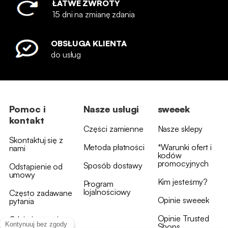
ŁATWE ZWROTY
15 dni na zmianę zdania
OBSŁUGA KLIENTA
do usług
Pomoc i
Nasze usługi
sweeek
kontakt
Części zamienne
Nasze sklepy
Skontaktuj się z
Metoda płatności
*Warunki ofert i
nami
kodów
promocyjnych
Sposób dostawy
Odstąpienie od
umowy
Kim jesteśmy?
Program
lojalnościowy
Często zadawane
Opinie sweeek
pytania
Opinie Trusted
Gdzie jest moja
Shops
przesyłka?