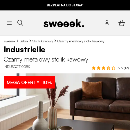
BEZPŁATNA DOSTAWA*
sweeek
Salon
Stolik kawowy
Czarny metalowy stolik kawowy
Industrielle
Czarny metalowy stolik kawowy
INDUSQCT100BK
3.5 (12)
MEGA OFERTY
-10%