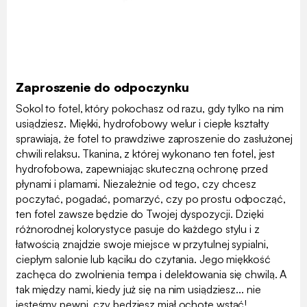
Zaproszenie do odpoczynku
Sokol to fotel, który pokochasz od razu, gdy tylko na nim
usiądziesz. Miękki, hydrofobowy welur i ciepłe kształty
sprawiają, że fotel to prawdziwe zaproszenie do zasłużonej
chwili relaksu. Tkanina, z której wykonano ten fotel, jest
hydrofobowa, zapewniając skuteczną ochronę przed
płynami i plamami. Niezależnie od tego, czy chcesz
poczytać, pogadać, pomarzyć, czy po prostu odpocząć,
ten fotel zawsze będzie do Twojej dyspozycji. Dzięki
różnorodnej kolorystyce pasuje do każdego stylu i z
łatwością znajdzie swoje miejsce w przytulnej sypialni,
ciepłym salonie lub kąciku do czytania. Jego miękkość
zachęca do zwolnienia tempa i delektowania się chwilą. A
tak między nami, kiedy już się na nim usiądziesz... nie
jesteśmy pewni, czy będziesz miał ochotę wstać!