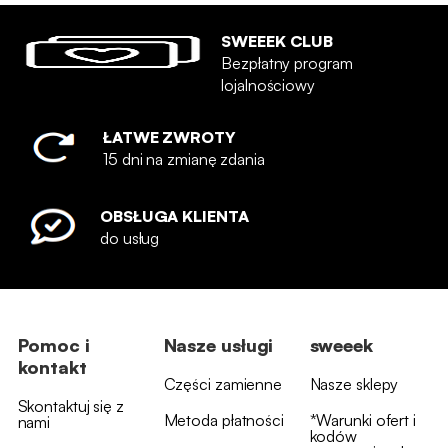
SWEEEK CLUB
Bezpłatny program
lojalnościowy
ŁATWE ZWROTY
15 dni na zmianę zdania
OBSŁUGA KLIENTA
do usług
Pomoc i
Nasze usługi
sweeek
kontakt
Części zamienne
Nasze sklepy
Skontaktuj się z
Metoda płatności
*Warunki ofert i
nami
kodów