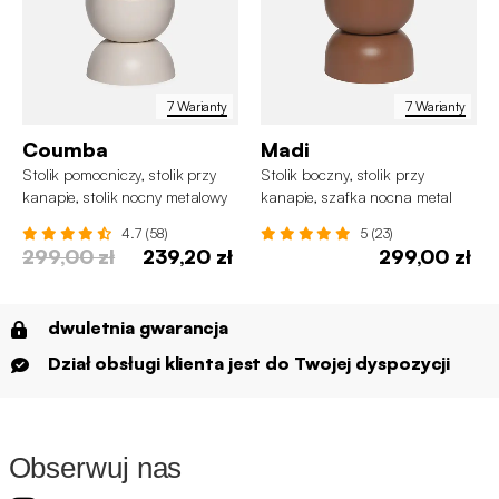
7 Warianty
7 Warianty
Coumba
Madi
Stolik pomocniczy, stolik przy
Stolik boczny, stolik przy
kanapie, stolik nocny metalowy
kanapie, szafka nocna metal
Ø32 x H46,5cm
Ø32 x H42cm
4.7 (58)
5 (23)
299,00 zł
239,20 zł
299,00 zł
dwuletnia gwarancja
Dział obsługi klienta jest do Twojej dyspozycji
Obserwuj nas