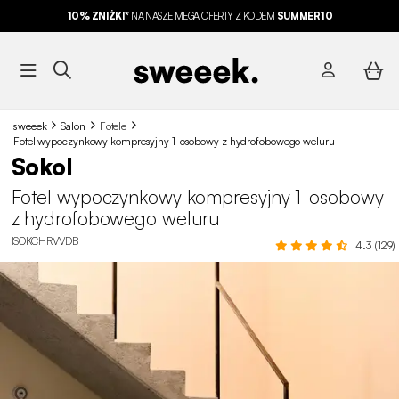
10% ZNIŻKI*
NA NASZE MEGA OFERTY Z KODEM
SUMMER10
sweeek
Salon
Fotele
Fotel wypoczynkowy kompresyjny 1-osobowy z hydrofobowego weluru
Sokol
Fotel wypoczynkowy kompresyjny 1-osobowy
z hydrofobowego weluru
ISOKCHRVVDB
4.3 (129)