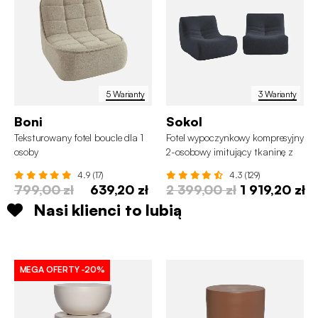
5 Warianty
3 Warianty
Boni
Sokol
Teksturowany fotel boucle dla 1
Fotel wypoczynkowy kompresyjny
osoby
2-osobowy imitujący tkaninę z
alpaki
4.9 (17)
4.3 (129)
799,00 zł
639,20 zł
2 399,00 zł
1 919,20 zł
Nasi klienci to lubią
MEGA OFERTY
-20%