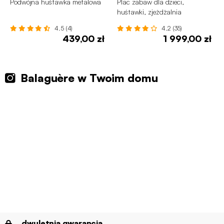
Podwójna huśtawka metalowa
Plac zabaw dla dzieci,
huśtawki, zjeżdżalnia
4.5 (4)
4.2 (35)
439,00 zł
1 999,00 zł
Balaguère w Twoim domu
dwuletnia gwarancja