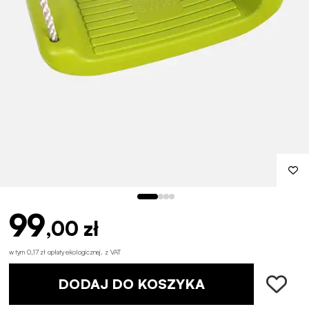
99
,00 zł
w tym 0,17 zł opłaty ekologicznej
.
z VAT
DODAJ DO KOSZYKA