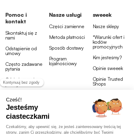
Pomoc i
Nasze usługi
sweeek
kontakt
Części zamienne
Nasze sklepy
Skontaktuj się z
Metoda płatności
*Warunki ofert i
nami
kodów
promocyjnych
Sposób dostawy
Odstąpienie od
umowy
Kim jesteśmy?
Program
lojalnościowy
Często zadawane
Opinie sweeek
pytania
Opinie Trusted
Gdzie jest moja
Shops
przesyłka?
Warunki i postanowienia
OWU programu lojalnościowego
RODO i polityka plików cookie