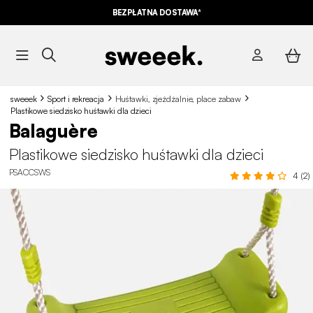
BEZPŁATNA DOSTAWA*
sweeek
Sport i rekreacja
Huśtawki, zjeżdżalnie, place zabaw
Plastikowe siedzisko huśtawki dla dzieci
Balaguère
Plastikowe siedzisko huśtawki dla dzieci
PSACCSWS
4 (2)