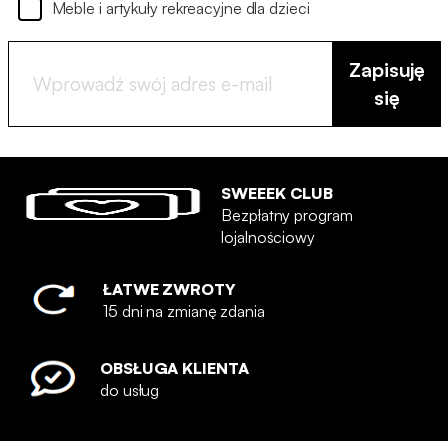
Meble i artykuły rekreacyjne dla dzieci
Zapisuję
się
SWEEEK CLUB
Bezpłatny program
lojalnościowy
ŁATWE ZWROTY
15 dni na zmianę zdania
OBSŁUGA KLIENTA
do usług