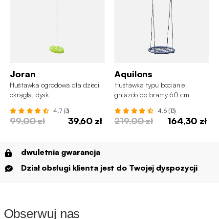
Joran
Aquilons
Huśtawka ogrodowa dla dzieci
Huśtawka typu bocianie
okrągła, dysk
gniazdo do bramy 60 cm
4.7 (3)
4.6 (13)
99,00 zł
39,60 zł
219,00 zł
164,30 zł
dwuletnia gwarancja
Dział obsługi klienta jest do Twojej dyspozycji
Obserwuj nas