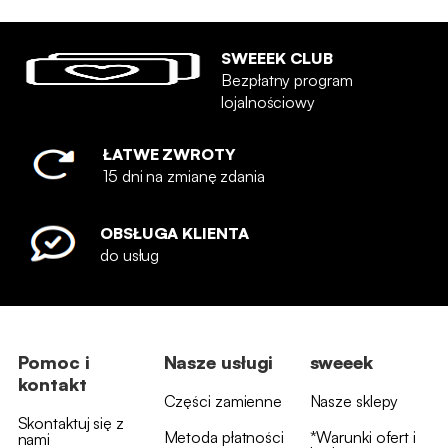
SWEEEK CLUB
Bezpłatny program
lojalnościowy
ŁATWE ZWROTY
15 dni na zmianę zdania
OBSŁUGA KLIENTA
do usług
Pomoc i
Nasze usługi
sweeek
kontakt
Części zamienne
Nasze sklepy
Skontaktuj się z
Metoda płatności
*Warunki ofert i
nami