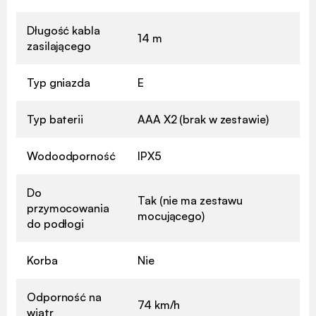
Długość kabla
14 m
zasilającego
Typ gniazda
E
Typ baterii
AAA X2 (brak w zestawie)
Wodoodporność
IPX5
Do
Tak (nie ma zestawu
przymocowania
mocującego)
do podłogi
Korba
Nie
Odporność na
74 km/h
wiatr