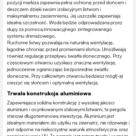
pozycji markiza zapewnia pełną ochronę przed słońcem i
deszczem dzięki swoim izolacyjnym listwom i
maksymalnemu zaciemnieniu. Jej uszczelki zapewniają
idealną szczelność. Woda będzie odprowadzana przez
słupy za pomocą innowacyjnego zintegrowanego
systemu drenażowego.
Ruchome listwy pozwalają na naturalną wentylację,
łagodnie chroniąc przed promieniami słońca. Umożliwiają
również regulację przepływu światła słonecznego. Przy
częściowym otwarciu uzyskasz znaczną wentylację,
jednocześnie ograniczając bezpośrednie światło
słoneczne. Przy całkowitym otwarciu będziesz mógł(-a)
cieszyć się słońcem i optymalną wentylacją.
Trwała konstrukcja aluminiowa
Zapewniająca solidną konstrukcję z wysokiej jakości
aluminium i ocynkowanymi stalowymi listwami, ta pergola
stanowi długoterminową inwestycję. Aluminium jest
idealnym materiałem do użytku na zewnątrz, nie rdzewieje i
jest odporne na niekorzystne warunki atmosferyczne oraz