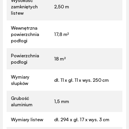
Wysokość
zamkniętych
2,50 m
listew
Wewnętrzna
powierzchnia
17,8 m²
podłogi
Powierzchnia
18 m²
podłogi
Wymiary
dł. 11 x gł. 11 x wys. 250 cm
słupków
Grubość
1,5 mm
aluminium
Wymiary listew
dł. 294 x gł. 17 x wys. 3 cm