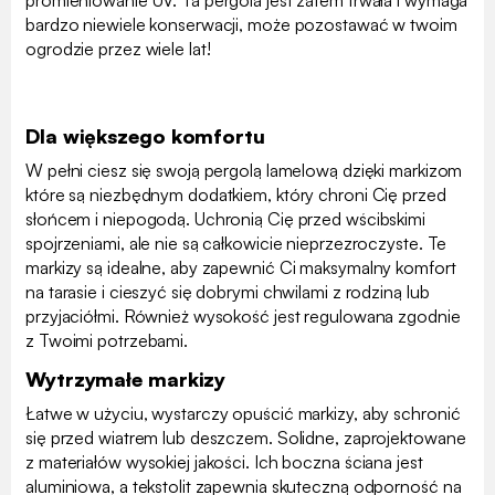
promieniowanie UV. Ta pergola jest zatem trwała i wymaga
bardzo niewiele konserwacji, może pozostawać w twoim
ogrodzie przez wiele lat!
Dla większego komfortu
W pełni ciesz się swoją pergolą lamelową dzięki markizom
które są niezbędnym dodatkiem, który chroni Cię przed
słońcem i niepogodą. Uchronią Cię przed wścibskimi
spojrzeniami, ale nie są całkowicie nieprzezroczyste. Te
markizy są idealne, aby zapewnić Ci maksymalny komfort
na tarasie i cieszyć się dobrymi chwilami z rodziną lub
przyjaciółmi. Również wysokość jest regulowana zgodnie
z Twoimi potrzebami.
Wytrzymałe markizy
Łatwe w użyciu, wystarczy opuścić markizy, aby schronić
się przed wiatrem lub deszczem. Solidne, zaprojektowane
z materiałów wysokiej jakości. Ich boczna ściana jest
aluminiowa, a tekstolit zapewnia skuteczną odporność na