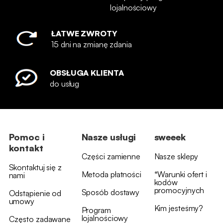
lojalnościowy
ŁATWE ZWROTY
15 dni na zmianę zdania
OBSŁUGA KLIENTA
do usług
Pomoc i
Nasze usługi
sweeek
kontakt
Części zamienne
Nasze sklepy
Skontaktuj się z
Metoda płatności
*Warunki ofert i
nami
kodów
promocyjnych
Sposób dostawy
Odstąpienie od
umowy
Kim jesteśmy?
Program
lojalnościowy
Często zadawane