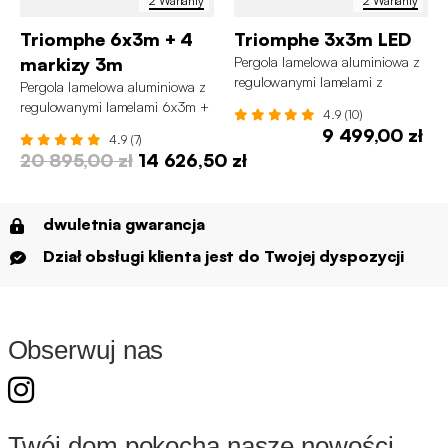
2 Warianty
2 Warianty
Triomphe 6x3m + 4
Triomphe 3x3m LED
markizy 3m
Pergola lamelowa aluminiowa z
regulowanymi lamelami z
Pergola lamelowa aluminiowa z
napędem 3x3m z oświetleniem
regulowanymi lamelami 6x3m +
4.9 (10)
LED
4 markizy 3m Triomphe
9 499,00 zł
4.9 (7)
20 895,00 zł
14 626,50 zł
dwuletnia gwarancja
Dział obsługi klienta jest do Twojej dyspozycji
Obserwuj nas
Twój dom pokocha nasze nowości