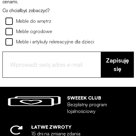
cenami.
Co chciałbyś zobaczyć?
Meble do wnętrz
Meble ogrodowe
Meble i artykuły rekreacyjne dla dzieci
Zapisuję
się
SWEEEK CLUB
Bezpłatny program
lojalnościowy
ŁATWE ZWROTY
15 dni na zmianę zdania