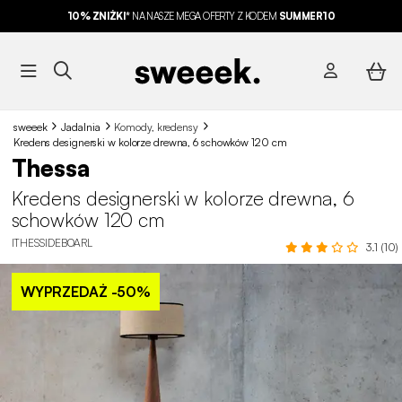
10% ZNIŻKI*
NA NASZE MEGA OFERTY Z KODEM
SUMMER10
sweeek
Jadalnia
Komody, kredensy
Kredens designerski w kolorze drewna, 6 schowków 120 cm
Thessa
Kredens designerski w kolorze drewna, 6
schowków 120 cm
ITHESSIDEBOARL
3.1 (10)
WYPRZEDAŻ
-50%