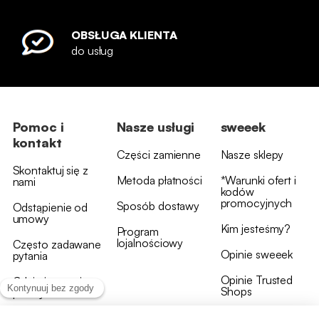
OBSŁUGA KLIENTA
do usług
Pomoc i
Nasze usługi
sweeek
kontakt
Części zamienne
Nasze sklepy
Skontaktuj się z
Metoda płatności
*Warunki ofert i
nami
kodów
promocyjnych
Sposób dostawy
Odstąpienie od
umowy
Kim jesteśmy?
Program
lojalnościowy
Często zadawane
Opinie sweeek
pytania
Opinie Trusted
Gdzie jest moja
Shops
przesyłka?