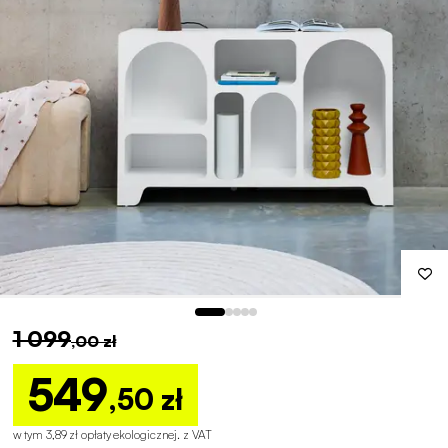
1 099
,00 zł
549
,50 zł
w tym 3,89 zł opłaty ekologicznej
.
z VAT