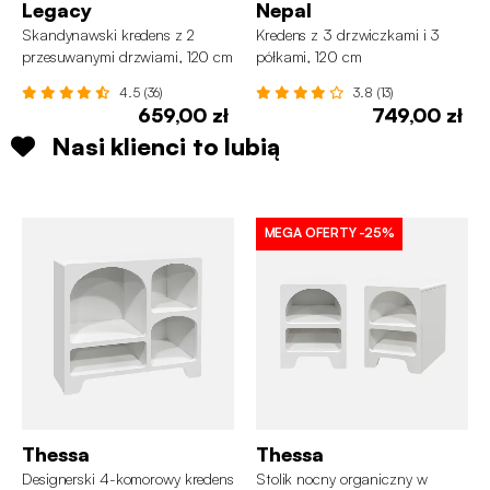
Legacy
Nepal
Skandynawski kredens z 2
Kredens z 3 drzwiczkami i 3
przesuwanymi drzwiami, 120 cm
półkami, 120 cm
4.5 (36)
3.8 (13)
659,00 zł
749,00 zł
Nasi klienci to lubią
MEGA OFERTY
-25%
Thessa
Thessa
Designerski 4-komorowy kredens
Stolik nocny organiczny w