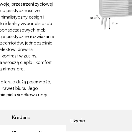
ojej przestrzeni życiowej
emu praktyczność ze
imalistyczny design i
 to idealny wybór dla osób
ponadczasowych mebli.
je praktyczne rozwiązanie
rzedmiotów, jednocześnie
 efektowi drewna
kontrast wizualny.
a wnoszą ciepło i komfort
ą atmosferę.
 oferuje dużą pojemność,
a nawet biura. Jego
ia piąta środkowa noga.
Kredens
Użycie