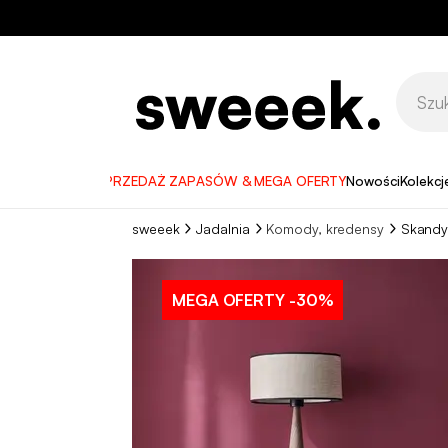
WYPRZEDAŻ ZAPASÓW & MEGA OFERTY
Nowości
Kolekcj
sweeek
Jadalnia
Komody, kredensy
Skandy
MEGA OFERTY
-30%