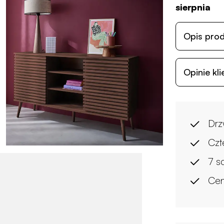
sierpnia
Opis pro
Opinie kl
Drz
Czt
7 s
Cen