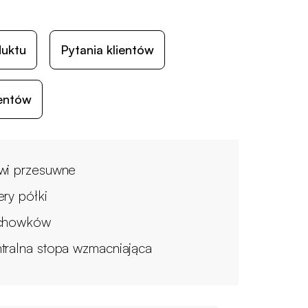
duktu
Pytania klientów
ientów
wi przesuwne
ery półki
chowków
tralna stopa wzmacniająca