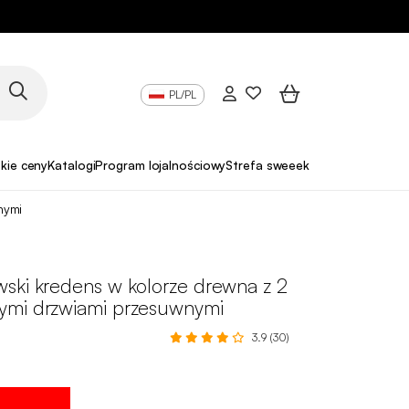
PL/PL
skie ceny
Katalogi
Program lojalnościowy
Strefa sweeek Pro
nymi
ski kredens w kolorze drewna z 2
mi drzwiami przesuwnymi
3.9 (30)