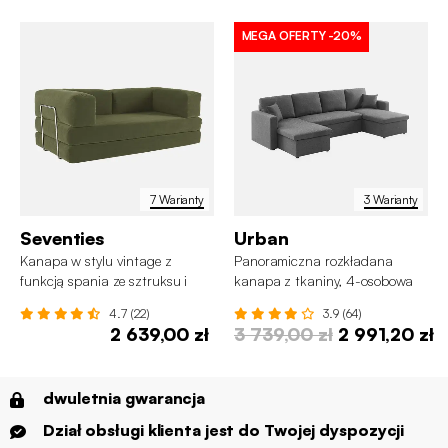
MEGA OFERTY
-20%
7 Warianty
3 Warianty
Seventies
Urban
Kanapa w stylu vintage z
Panoramiczna rozkładana
funkcją spania ze sztruksu i
kanapa z tkaniny, 4-osobowa
chromowaną ramą
4.7 (22)
3.9 (64)
2 639,00 zł
3 739,00 zł
2 991,20 zł
dwuletnia gwarancja
Dział obsługi klienta jest do Twojej dyspozycji