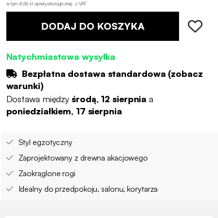
w tym 4,56 zł opłaty ekologicznej
.
z VAT
DODAJ DO KOSZYKA
Natychmiastowa wysyłka
Bezpłatna dostawa standardowa (
zobacz
warunki
)
Dostawa między
środą, 12 sierpnia
a
poniedziałkiem, 17 sierpnia
Styl egzotyczny
Zaprojektowany z drewna akacjowego
Zaokrąglone rogi
Idealny do przedpokoju, salonu, korytarza