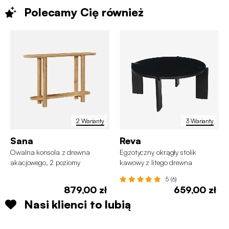
Polecamy Cię
również
2 Warianty
3 Warianty
Sana
Reva
Owalna konsola z drewna
Egzotyczny okrągły stolik
akacjowego, 2 poziomy
kawowy z litego drewna
5 (6)
879,00 zł
659,00 zł
Nasi klienci to lubią