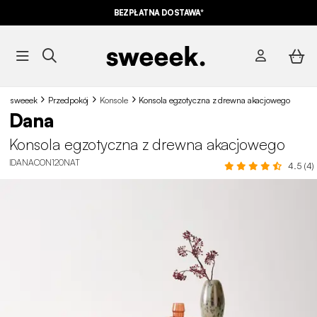
BEZPŁATNA DOSTAWA*
sweeek
Przedpokój
Konsole
Konsola egzotyczna z drewna akacjowego
Dana
Konsola egzotyczna z drewna akacjowego
IDANACON120NAT
4.5 (4)