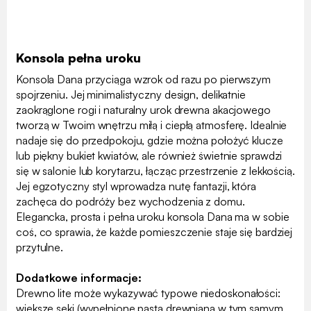
Konsola pełna uroku
Konsola Dana przyciąga wzrok od razu po pierwszym
spojrzeniu. Jej minimalistyczny design, delikatnie
zaokrąglone rogi i naturalny urok drewna akacjowego
tworzą w Twoim wnętrzu miłą i ciepłą atmosferę. Idealnie
nadaje się do przedpokoju, gdzie można położyć klucze
lub piękny bukiet kwiatów, ale również świetnie sprawdzi
się w salonie lub korytarzu, łącząc przestrzenie z lekkością.
Jej egzotyczny styl wprowadza nutę fantazji, która
zachęca do podróży bez wychodzenia z domu.
Elegancka, prosta i pełna uroku konsola Dana ma w sobie
coś, co sprawia, że każde pomieszczenie staje się bardziej
przytulne.
Dodatkowe informacje:
Drewno lite może wykazywać typowe niedoskonałości:
większe sęki (wypełnione pastą drewnianą w tym samym