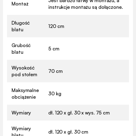
Jest bardzo łatwy w montażu, a
Montaż
instrukcje montażu są dołączone.
Długość
120 cm
blatu
Grubość
5 cm
blatu
Wysokość
70 cm
pod stołem
Maksymalne
30 kg
obciążenie
Wymiary
dł. 120 x gł. 30 x wys. 75 cm
Wymiary
dł. 120 x gł. 30 cm
blatu