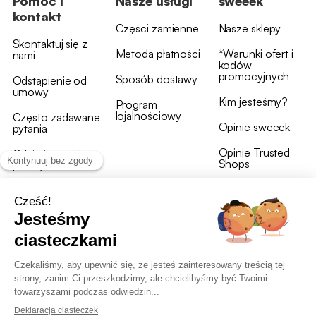
Pomoc i
Nasze usługi
sweeek
kontakt
Części zamienne
Nasze sklepy
Skontaktuj się z
Metoda płatności
*Warunki ofert i
nami
kodów
promocyjnych
Sposób dostawy
Odstąpienie od
umowy
Kim jesteśmy?
Program
lojalnościowy
Często zadawane
Opinie sweeek
pytania
Opinie Trusted
Gdzie jest moja
Shops
przesyłka?
Warunki i postanowienia
OWU programu lojalnościowego
RODO i polityka plików cookie
Deklaracja dostępności