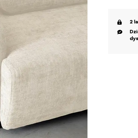
2 l
Dzi
dys