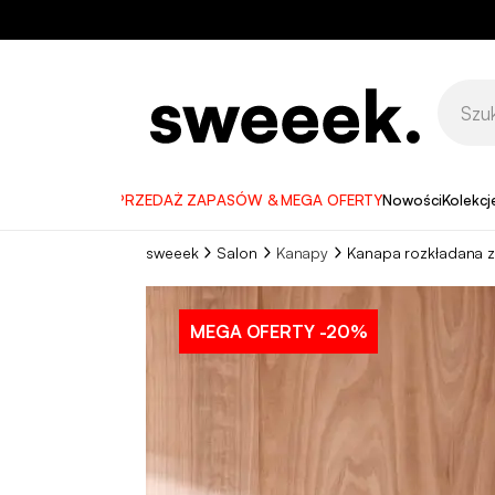
WYPRZEDAŻ ZAPASÓW & MEGA OFERTY
Nowości
Kolekcj
sweeek
Salon
Kanapy
Kanapa rozkładana 
MEGA OFERTY
-20%