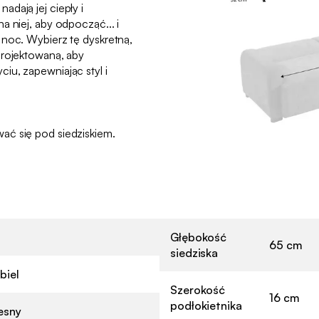
dają jej ciepły i
a niej, aby odpocząć... i
 noc. Wybierz tę dyskretną,
projektowaną, aby
iu, zapewniając styl i
ać się pod siedziskiem.
Głębokość
65 cm
siedziska
biel
Szerokość
16 cm
podłokietnika
esny