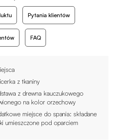
duktu
Pytania klientów
ientów
FAQ
iejsca
icerka z tkaniny
stawa z drewna kauczukowego
wionego na kolor orzechowy
atkowe miejsce do spania: składane
ki umieszczone pod oparciem