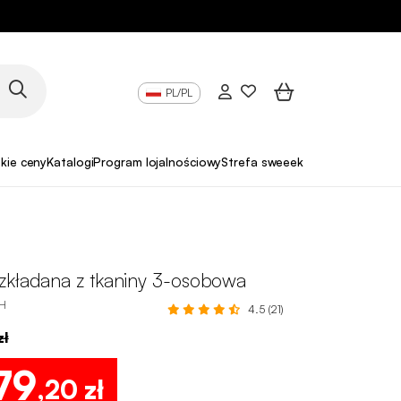
PL/PL
skie ceny
Katalogi
Program lojalnościowy
Strefa sweeek Pro
zkładana z tkaniny 3-osobowa
H
4.5 (21)
zł
79
,20 zł