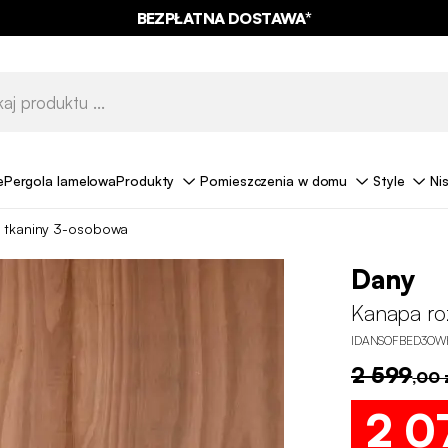
BEZPŁATNA DOSTAWA*
e
Pergola lamelowa
Produkty
Pomieszczenia w domu
Style
Ni
z tkaniny 3-osobowa
Dany
Kanapa ro
IDANSOFBED3OW
2 599
,00 
2 0