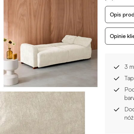
Opis pro
Opinie kl
3 m
Tap
Pod
bar
Dod
nóż