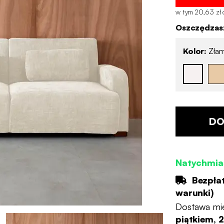
w tym 20,63 zł o
Oszczędzasz
Kolor:
Złam
DO
Natychmia
Bezpła
warunki
)
Dostawa mi
piątkiem, 2