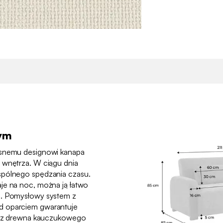
nym
esnemu designowi kanapa
 wnętrza. W ciągu dnia
spólnego spędzania czasu.
je na noc, można ją łatwo
o. Pomysłowy system z
d oparciem gwarantuje
ki z drewna kauczukowego