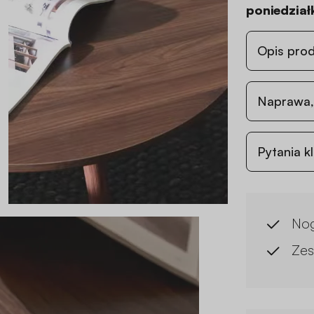
poniedziałk
Opis pro
Naprawa,
Pytania k
Nog
Zes