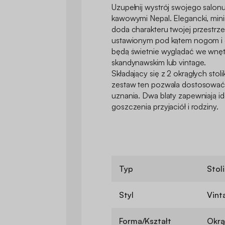
Uzupełnij wystrój swojego salonu
kawowymi Nepal. Elegancki, mini
doda charakteru twojej przestrze
ustawionym pod kątem nogom i ci
będą świetnie wyglądać we wnęt
skandynawskim lub vintage.
Składający się z 2 okrągłych sto
zestaw ten pozwala dostosować
uznania. Dwa blaty zapewniają i
goszczenia przyjaciół i rodziny.
Typ
Stol
Styl
Vint
Forma/Kształt
Okrą