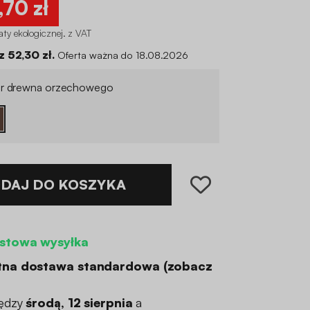
,70 zł
aty ekologicznej
.
z VAT
 52,30 zł.
Oferta ważna do 18.08.2026
r drewna orzechowego
DAJ DO KOSZYKA
stowa wysyłka
tna dostawa standardowa (
zobacz
ędzy
środą, 12 sierpnia
a