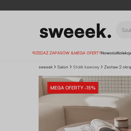
WYPRZEDAŻ ZAPASÓW & MEGA OFERTY
Nowości
Kolekcj
sweeek
Salon
Stolik kawowy
Zestaw 2 okrą
MEGA OFERTY
-15%