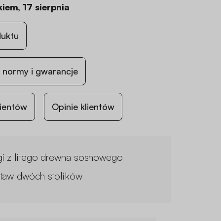
iem, 17 sierpnia
duktu
 normy i gwarancje
lientów
Opinie klientów
i z litego drewna sosnowego
taw dwóch stolików