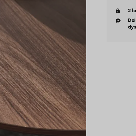
2 l
Dzi
dys