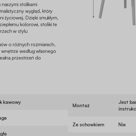
 naszymi stolikami
malistyczny wygląd, który
ni życiowej. Dzięki smukłym,
epłemu kolorowi, stoliki te
rzach w stylu
lików o różnych rozmiarach,
 wnętrze według własnego
dealną przestrzeń do
ik kawowy
Jest ba
Montaż
instruk
age
Ze schowkiem
Nie
gła