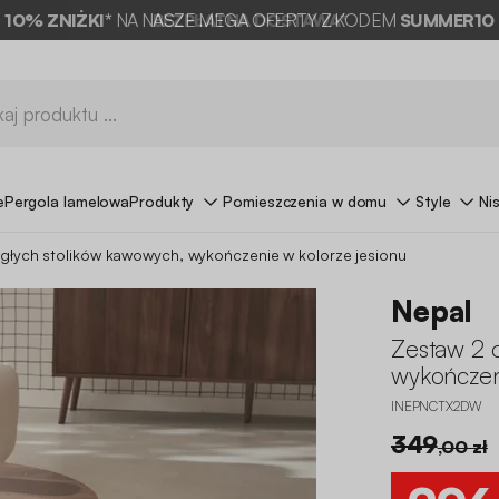
10% ZNIŻKI*
NA NASZE MEGA OFERTY Z KODEM
SUMMER10
e
Pergola lamelowa
Produkty
Pomieszczenia w domu
Style
Ni
głych stolików kawowych, wykończenie w kolorze jesionu
Nepal
Zestaw 2 
wykończen
INEPNCTX2DW
349
,00 zł