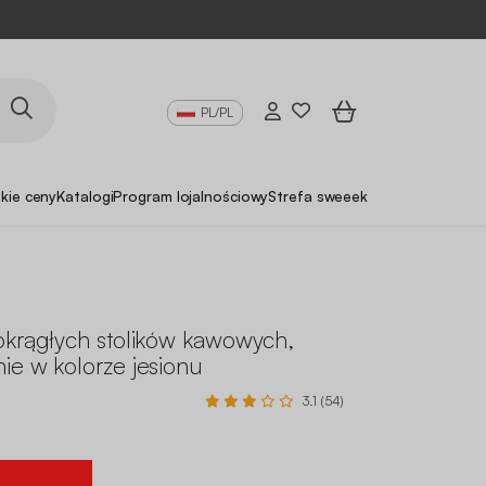
PL/PL
skie ceny
Katalogi
Program lojalnościowy
Strefa sweeek Pro
okrągłych stolików kawowych,
ie w kolorze jesionu
3.1 (54)