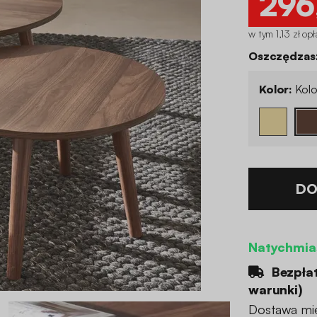
296
w tym 1,13 zł opł
Oszczędzasz
Kolor:
Kolo
DO
Natychmia
Bezpła
warunki
)
Dostawa mi