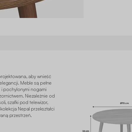
projektowana, aby wnieść
elegancji. Meble są pełne
mi i pochylonymi nogami
ornictwem. Niezależnie od
li, szafki pod telewizor,
kolekcja Nepal przekształci
aną przestrzeń.