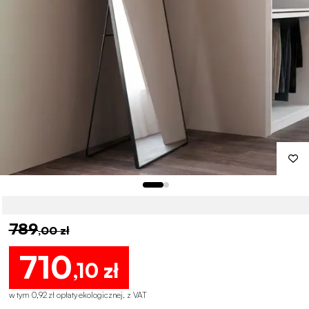
789
,00 zł
710
,10 zł
w tym 0,92 zł opłaty ekologicznej
.
z VAT