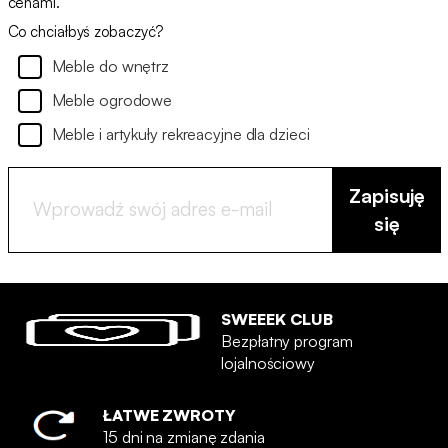
cenami.
Co chciałbyś zobaczyć?
Meble do wnętrz
Meble ogrodowe
Meble i artykuły rekreacyjne dla dzieci
Zapisuję
się
SWEEEK CLUB
Bezpłatny program
lojalnościowy
ŁATWE ZWROTY
15 dni na zmianę zdania