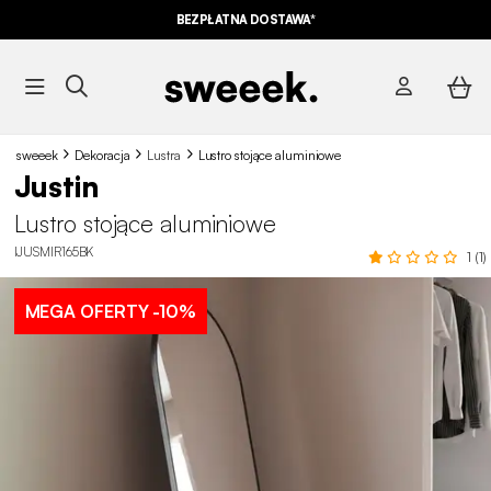
BEZPŁATNA DOSTAWA*
sweeek
Dekoracja
Lustra
Lustro stojące aluminiowe
Justin
Lustro stojące aluminiowe
IJUSMIR165BK
1 (1)
MEGA OFERTY
-10%