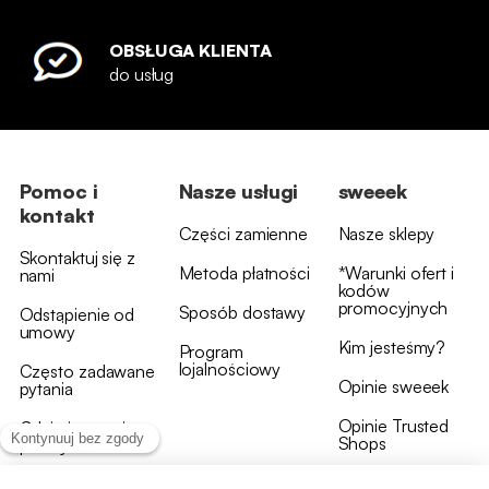
OBSŁUGA KLIENTA
do usług
Pomoc i
Nasze usługi
sweeek
kontakt
Części zamienne
Nasze sklepy
Skontaktuj się z
Metoda płatności
*Warunki ofert i
nami
kodów
promocyjnych
Sposób dostawy
Odstąpienie od
umowy
Kim jesteśmy?
Program
lojalnościowy
Często zadawane
Opinie sweeek
pytania
Opinie Trusted
Gdzie jest moja
Shops
przesyłka?