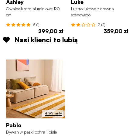
Ashley
Luke
Owalne lustro aluminiowe 120
Lustro łukowe z drewna
cm
sosnowego
5 (1)
2 (2)
299,00 zł
359,00 zł
Nasi klienci to lubią
4 Warianty
Pablo
Dywan w paski ochra i białe