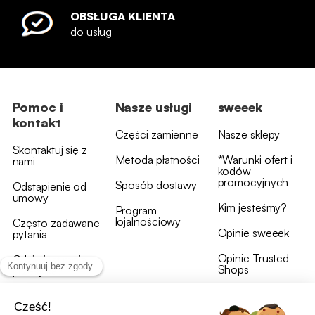
OBSŁUGA KLIENTA
do usług
Pomoc i
Nasze usługi
sweeek
kontakt
Części zamienne
Nasze sklepy
Skontaktuj się z
Metoda płatności
*Warunki ofert i
nami
kodów
promocyjnych
Sposób dostawy
Odstąpienie od
umowy
Kim jesteśmy?
Program
lojalnościowy
Często zadawane
Opinie sweeek
pytania
Opinie Trusted
Gdzie jest moja
Shops
przesyłka?