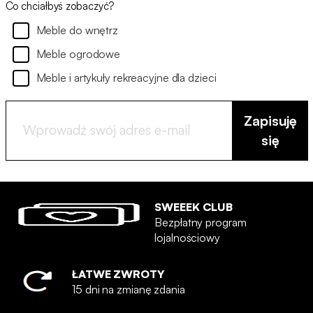
Co chciałbyś zobaczyć?
Meble do wnętrz
Meble ogrodowe
Meble i artykuły rekreacyjne dla dzieci
Zapisuję
się
SWEEEK CLUB
Bezpłatny program
lojalnościowy
ŁATWE ZWROTY
15 dni na zmianę zdania