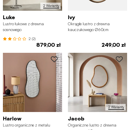
2 Warianty
Luke
Ivy
Lustro łukowe z drewna
Okrągłe lustro z drewna
sosnowego
kauczukowego Ø60cm
2 (2)
879,00 zł
249,00 zł
2 Warianty
Harlow
Jacob
Lustro organiczne z metalu
Organiczne lustro z drewna