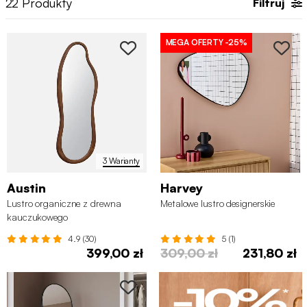
22
Produkty
Filtruj
MEGA OFERTY
-25%
3 Warianty
Austin
Harvey
Lustro organiczne z drewna
Metalowe lustro designerskie
kauczukowego
4.9 (30)
5 (1)
399,00 zł
309,00 zł
231,80 zł