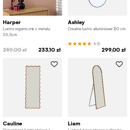
Harper
Ashley
Lustro organiczne z metalu
Owalne lustro aluminiowe 120 cm
55,5cm
5 (1)
259,00 zł
233,10 zł
299,00 zł
Cauline
Liam
Organiczne lustro stojące z
Lustro łukowe stojące z drewna