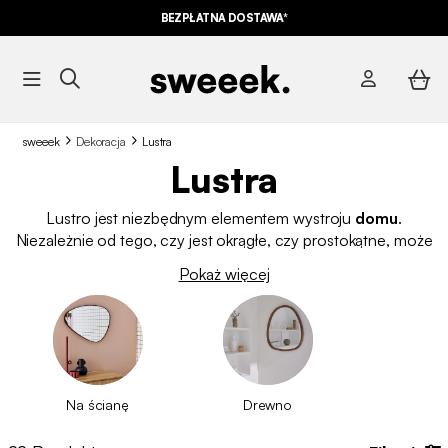
BEZPŁATNA DOSTAWA*
sweeek
Dekoracja
Lustra
Lustra
Lustro jest niezbędnym elementem wystroju
domu
.
Niezależnie od tego, czy jest okrągłe, czy prostokątne, może
powiększyć przestrzeń, odbijać światło i dodać odrobinę stylu
Pokaż więcej
do każdego pomieszczenia. Lustro jest
niezbędnym
elementem dekoracyjnym
dla
salonu
,
jadalni
, sypialnia,
łazienka
czy
wejście
.
Na ścianę
Drewno