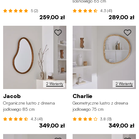
sosnowego 65 cm
5 (2)
4.3 (41)
259,00 zł
289,00 zł
2 Warianty
2 Warianty
Jacob
Charlie
Organiczne lustro z drewna
Geometryczne lustro z drewna
jodłowego 85 cm
jodłowego 75 cm
4.3 (41)
3.8 (13)
349,00 zł
349,00 zł