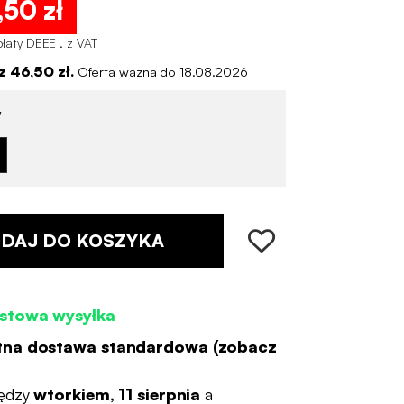
,50 zł
płaty DEEE . z VAT
 46,50 zł.
Oferta ważna do 18.08.2026
y
DAJ DO KOSZYKA
stowa wysyłka
tna dostawa standardowa (
zobacz
ędzy
wtorkiem, 11 sierpnia
a