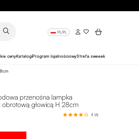
PL/PL
skie ceny
Katalogi
Program lojalnościowy
Strefa sweeek Pro
28cm
odowa przenośna lampka
 obrotową głowicą H 28cm
4 (6)