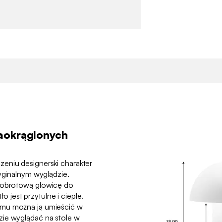
aokrąglonych
eniu designerski charakter
ryginalnym wyglądzie.
i obrotową głowicę do
tło jest przytulne i ciepłe.
emu można ją umieścić w
zie wyglądać na stole w