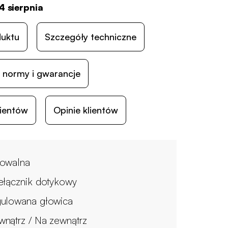
4 sierpnia
duktu
Szczegóły techniczne
 normy i gwarancje
lientów
Opinie klientów
owalna
ełącznik dotykowy
ulowana głowica
nątrz / Na zewnątrz