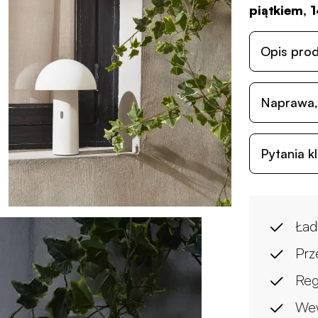
piątkiem, 1
Opis pro
Naprawa,
Pytania k
Ład
Prz
Reg
Wew