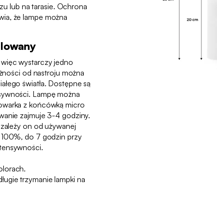
arzu lub na tarasie. Ochrona
wia, że lampe można
ulowany
 więc wystarczy jedno
leżności od nastroju można
ałego światła. Dostępne są
nsywności. Lampę można
dowarka z końcówką micro
wanie zajmuje 3-4 godziny.
, zależy on od używanej
y 100%, do 7 godzin przy
tensywności.
olorach.
ugie trzymanie lampki na