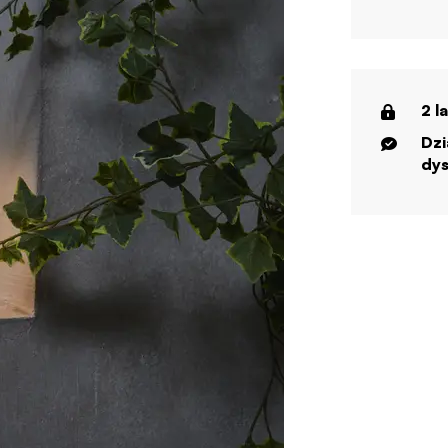
2 l
Dzi
dys