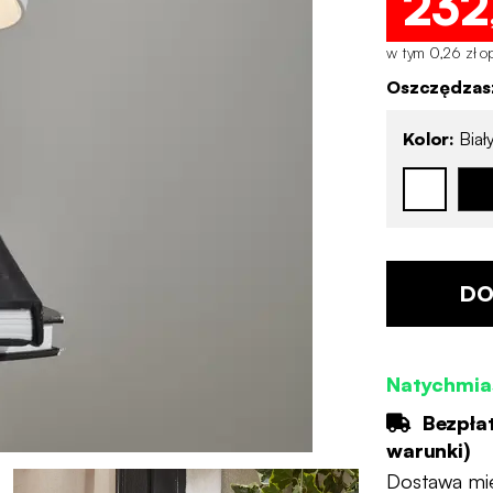
232
w tym 0,26 zł o
Oszczędzasz
Kolor:
Biał
DO
Natychmia
Bezpła
warunki
)
Dostawa mi