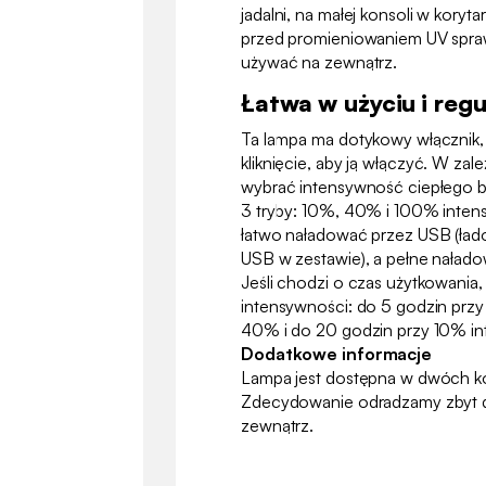
jadalni, na małej konsoli w koryt
przed promieniowaniem UV spra
używać na zewnątrz.
Łatwa w użyciu i reg
Ta lampa ma dotykowy włącznik,
kliknięcie, aby ją włączyć. W za
wybrać intensywność ciepłego bi
3 tryby: 10%, 40% i 100% inte
łatwo naładować przez USB (ła
USB w zestawie), a pełne nałado
Jeśli chodzi o czas użytkowania
intensywności: do 5 godzin prz
40% i do 20 godzin przy 10% in
Dodatkowe informacje
Lampa jest dostępna w dwóch k
Zdecydowanie odradzamy zbyt dł
zewnątrz.