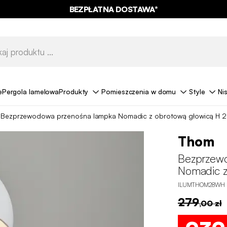
BEZPŁATNA DOSTAWA*
e
Pergola lamelowa
Produkty
Pomieszczenia w domu
Style
Ni
Bezprzewodowa przenośna lampka Nomadic z obrotową głowicą H 
Thom
Bezprzew
Nomadic z
ILUMTHOM28WH
279
,00 zł