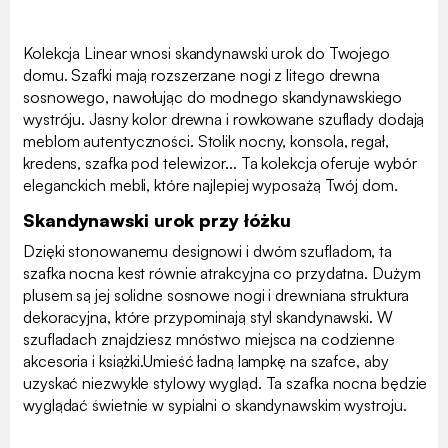
Kolekcja Linear wnosi skandynawski urok do Twojego
domu. Szafki mają rozszerzane nogi z litego drewna
sosnowego, nawołując do modnego skandynawskiego
wystróju. Jasny kolor drewna i rowkowane szuflady dodają
meblom autentyczności. Stolik nocny, konsola, regał,
kredens, szafka pod telewizor... Ta kolekcja oferuje wybór
eleganckich mebli, które najlepiej wyposażą Twój dom.
Skandynawski urok przy łóżku
Dzięki stonowanemu designowi i dwóm szufladom, ta
szafka nocna kest równie atrakcyjna co przydatna. Dużym
plusem są jej solidne sosnowe nogi i drewniana struktura
dekoracyjna, które przypominają styl skandynawski. W
szufladach znajdziesz mnóstwo miejsca na codzienne
akcesoria i książki.Umieść ładną lampkę na szafce, aby
uzyskać niezwykle stylowy wygląd. Ta szafka nocna będzie
wyglądać świetnie w sypialni o skandynawskim wystroju.