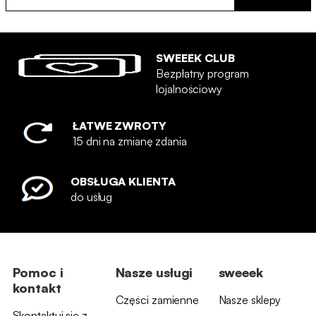
SWEEEK CLUB
Bezpłatny program
lojalnościowy
ŁATWE ZWROTY
15 dni na zmianę zdania
OBSŁUGA KLIENTA
do usług
Pomoc i
Nasze usługi
sweeek
kontakt
Części zamienne
Nasze sklepy
Skontaktuj się z