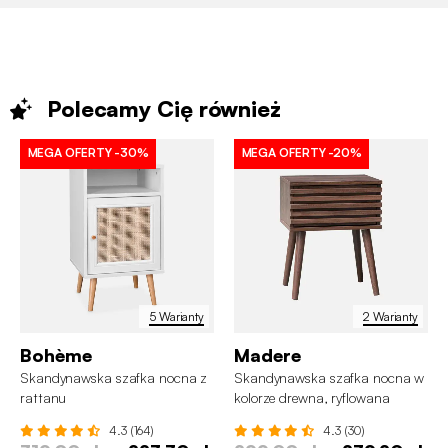
Polecamy Cię
również
MEGA OFERTY
-30%
MEGA OFERTY
-20%
5 Warianty
2 Warianty
Bohème
Madere
Skandynawska szafka nocna z
Skandynawska szafka nocna w
rattanu
kolorze drewna, ryflowana
szuflada
4.3 (164)
4.3 (30)