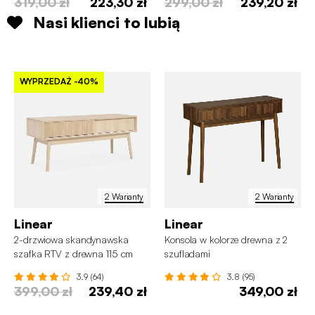
319,00 zł
223,30 zł
299,00 zł
239,20 zł
Nasi klienci to lubią
WYPRZEDAŻ
-40%
2 Warianty
2 Warianty
Linear
Linear
2-drzwiowa skandynawska
Konsola w kolorze drewna z 2
szafka RTV z drewna 115 cm
szufladami
3.9 (64)
3.8 (95)
399,00 zł
239,40 zł
349,00 zł