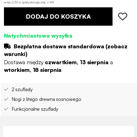
w tym 2,34 zł opłaty ekologicznej
.
z VAT
DODAJ DO KOSZYKA
Natychmiastowa wysyłka
Bezpłatna dostawa standardowa (
zobacz
warunki
)
Dostawa między
czwartkiem, 13 sierpnia
a
wtorkiem, 18 sierpnia
2 szuflady
Nogi z litego drewna sosnowego
Funkcjonalne szuflady