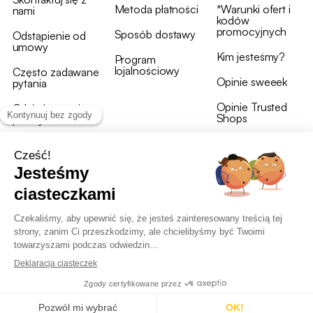
Metoda płatności
*Warunki ofert i
nami
kodów
promocyjnych
Sposób dostawy
Odstąpienie od
umowy
Kim jesteśmy?
Program
lojalnościowy
Często zadawane
Opinie sweeek
pytania
Opinie Trusted
Gdzie jest moja
Shops
przesyłka?
Warunki i postanowienia
OWU programu lojalnościowego
RODO i polityka plików cookie
Deklaracja dostępności