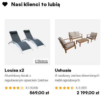
Nasi klienci to lubią
6 Warianty
Louisa x2
Ushuaia
Aluminiowy leżak z
4-osobowy zestaw drewnianych
regulowanym oparciem (zestaw
mebli ogrodowych
2 szt.)
4.1 (1048)
4.5 (537)
569,00 zł
2 199,00 zł