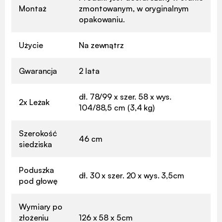
Montaż
zmontowanym, w oryginalnym
opakowaniu.
Użycie
Na zewnątrz
Gwarancja
2 lata
dł. 78/99 x szer. 58 x wys.
2x Leżak
104/88,5 cm (3,4 kg)
Szerokość
46 cm
siedziska
Poduszka
dł. 30 x szer. 20 x wys. 3,5cm
pod głowę
Wymiary po
złożeniu
126 x 58 x 5cm