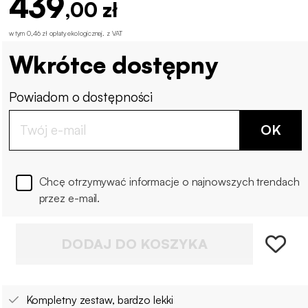
439
,00 zł
w tym 0,46 zł opłaty ekologicznej
.
z VAT
Wkrótce dostępny
Powiadom o dostępności
OK
Chcę otrzymywać informacje o najnowszych trendach
przez e-mail.
DODAJ DO KOSZYKA
Kompletny zestaw, bardzo lekki