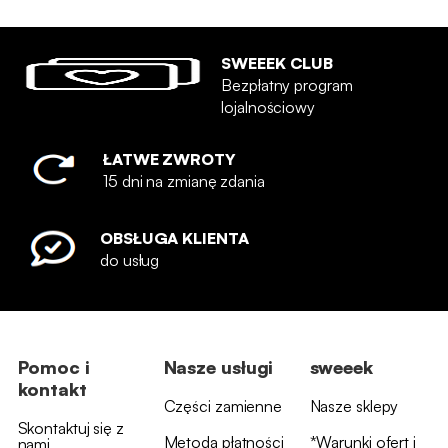
SWEEEK CLUB
Bezpłatny program
lojalnościowy
ŁATWE ZWROTY
15 dni na zmianę zdania
OBSŁUGA KLIENTA
do usług
Pomoc i
Nasze usługi
sweeek
kontakt
Części zamienne
Nasze sklepy
Skontaktuj się z
Metoda płatności
*Warunki ofert i
nami