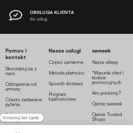
OBSŁUGA KLIENTA
do usług
Pomoc i
Nasze usługi
sweeek
kontakt
Części zamienne
Nasze sklepy
Skontaktuj się z
Metoda płatności
*Warunki ofert i
nami
kodów
promocyjnych
Sposób dostawy
Odstąpienie od
umowy
Kim jesteśmy?
Program
lojalnościowy
Często zadawane
Opinie sweeek
pytania
Opinie Trusted
Gdzie jest moja
Shops
przesyłka?