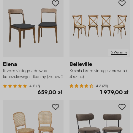
5 Warianty
Elena
Belleville
Krzesło vintage z drewna
Krzesła bistro vintage z drewna (
kauczukowego i tkaniny (zestaw 2
4 sztuk)
sztuk)
4.8 (5)
4.6 (38)
659,00 zł
1 979,00 zł