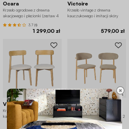
Ocara
Victoire
Krzesło ogrodowe z drewna
Krzesło vintage z drewna
akacjowego i plecionki (zestaw 4
kauczukowego i imitacji skóry
sztuk)
(zestaw 2 szt.)
3.7 (6)
1 299,00 zł
579,00 zł
✖
3 Warianty
5 Warianty
Victoire
Paola
Krzesło vintage z drewna
Krzesło z naturalnego drewna
kauczukowego naturalny odcień i
kauczukowego i szenilu (zestaw 2
z teksturowaną tkaniną (zestaw 2
szt.)
szt.)