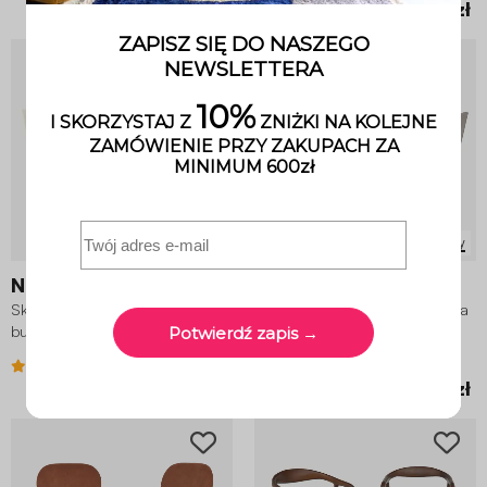
579,00 zł
579,00 zł
4 Warianty
2 Warianty
Nils
Nils
Skandynawskie krzesło z drewna
Skandynawskie krzesła z drewna
bukowego i sztruksu (zestaw 4
bukowego i tkaniny (zestaw 4
sztuk)
sztuk)
2.8 (4)
4.3 (3)
619,00 zł
619,00 zł