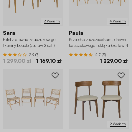
2 Warianty
4 Warianty
Sara
Paula
Fotel z drewna kauczukowego i
Krzesełko z szczebelkami, drewno
tkaniny bouclé (zestaw 2 szt.)
kauczukowego i sklejka (zestaw 4
sztuk)
2.9 (7)
4.7 (31)
1 299,00 zł
1 169,10 zł
1 229,00 zł
2 Warianty