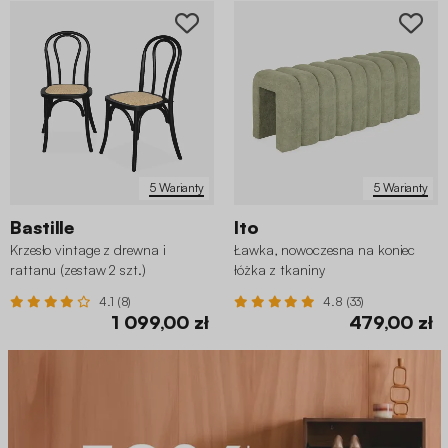
5 Warianty
5 Warianty
Bastille
Ito
Krzesło vintage z drewna i
Ławka, nowoczesna na koniec
rattanu (zestaw 2 szt.)
łóżka z tkaniny
4.1 (8)
4.8 (33)
1 099,00 zł
479,00 zł