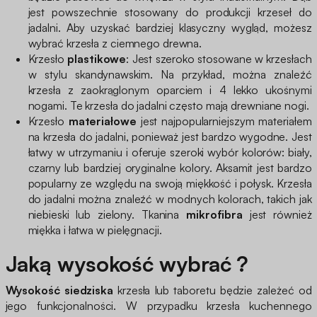
jest powszechnie stosowany do produkcji krzeseł do
jadalni. Aby uzyskać bardziej klasyczny wygląd, możesz
wybrać krzesła z ciemnego drewna.
Krzesło
plastikowe
: Jest szeroko stosowane w krzesłach
w stylu skandynawskim. Na przykład, można znaleźć
krzesła z zaokrąglonym oparciem i 4 lekko ukośnymi
nogami. Te krzesła do jadalni często mają drewniane nogi.
Krzesło
materiałowe
jest najpopularniejszym materiałem
na krzesła do jadalni, ponieważ jest bardzo wygodne. Jest
łatwy w utrzymaniu i oferuje szeroki wybór kolorów: biały,
czarny lub bardziej oryginalne kolory. Aksamit jest bardzo
popularny ze względu na swoją miękkość i połysk. Krzesła
do jadalni można znaleźć w modnych kolorach, takich jak
niebieski lub zielony. Tkanina
mikrofibra
jest również
miękka i łatwa w pielęgnacji.
Jaką wysokość wybrać ?
Wysokość siedziska
krzesła lub taboretu będzie zależeć od
jego funkcjonalności. W przypadku krzesła kuchennego