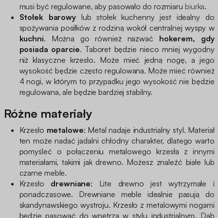
musi być regulowane, aby pasowało do rozmiaru
biurka
.
Stołek barowy
lub stołek kuchenny jest idealny do
spożywania posiłków z rodziną wokół centralnej wyspy w
kuchni
. Można go również nazwać
hokerem, gdy
posiada oparcie
. Taboret będzie nieco mniej wygodny
niż klasyczne krzesło. Może mieć jedną nogę, a jego
wysokość będzie często regulowana. Może mieć również
4 nogi, w którym to przypadku jego wysokość nie będzie
regulowana, ale będzie bardziej stabilny.
Różne materiały
Krzesło
metalowe
: Metal nadaje industrialny styl. Materiał
ten może nadać jadalni chłodny charakter, dlatego warto
pomyśleć o połączeniu metalowego krzesła z innymi
materiałami, takimi jak drewno. Możesz znaleźć białe lub
czarne meble.
Krzesło
drewniane
: Lite drewno jest wytrzymałe i
ponadczasowe. Drewniane meble idealnie pasują do
skandynawskiego wystroju. Krzesło z metalowymi nogami
będzie pasować do wnętrza w stylu industrialnym. Dąb