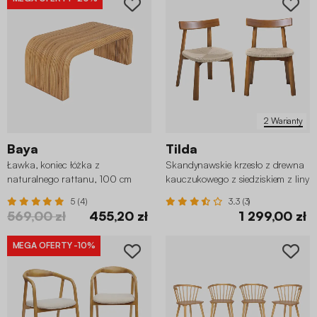
2 Warianty
Baya
Tilda
Ławka, koniec łóżka z
Skandynawskie krzesło z drewna
naturalnego rattanu, 100 cm
kauczukowego z siedziskiem z liny
(zestaw 2 szt.)
5 (4)
3.3 (3)
569,00 zł
455,20 zł
1 299,00 zł
MEGA OFERTY
-10%