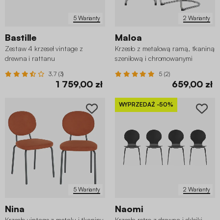
5 Warianty
2 Warianty
Bastille
Maloa
Zestaw 4 krzeseł vintage z
Krzesło z metalową ramą, tkaniną
drewna i rattanu
szenilową i chromowanymi
nóżkami (zestaw 2 szt.)
3.7 (3)
5 (2)
1 759,00 zł
659,00 zł
WYPRZEDAŻ
-50%
5 Warianty
2 Warianty
Nina
Naomi
Krzesło vintage z metalu i tkaniny
Krzesła retro z drewna i sklejki