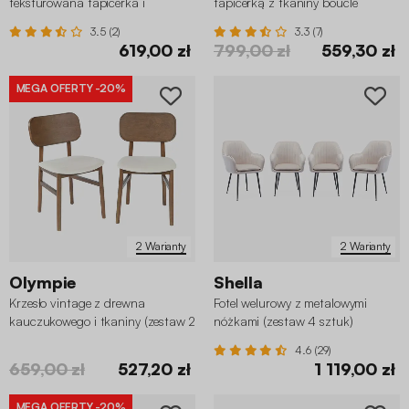
teksturowana tapicerka i
tapicerką z tkaniny boucle
chromowe nóżki (szt. 2)
(zestaw 2 sztuk)
3.5 (2)
3.3 (7)
619,00 zł
799,00 zł
559,30 zł
MEGA OFERTY
-20%
2 Warianty
2 Warianty
Olympie
Shella
Krzesło vintage z drewna
Fotel welurowy z metalowymi
kauczukowego i tkaniny (zestaw 2
nóżkami (zestaw 4 sztuk)
szt.)
4.6 (29)
659,00 zł
527,20 zł
1 119,00 zł
MEGA OFERTY
-20%