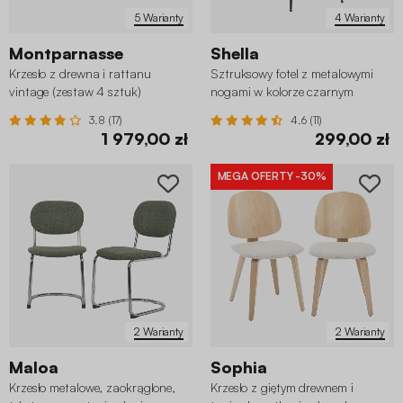
5 Warianty
4 Warianty
Montparnasse
Shella
Krzesło z drewna i rattanu
Sztruksowy fotel z metalowymi
vintage (zestaw 4 sztuk)
nogami w kolorze czarnym
matowym
3.8 (17)
4.6 (11)
1 979,00 zł
299,00 zł
MEGA OFERTY
-30%
2 Warianty
2 Warianty
Maloa
Sophia
Krzesło metalowe, zaokrąglone,
Krzesło z giętym drewnem i