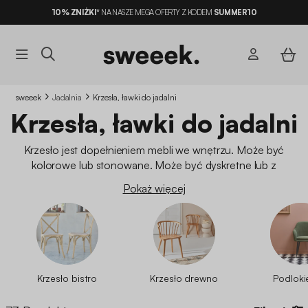
10% ZNIŻKI*
NA NASZE MEGA OFERTY Z KODEM
SUMMER10
sweeek
Jadalnia
Krzesła, ławki do jadalni
Krzesła, ławki do jadalni
Krzesło jest dopełnieniem mebli we wnętrzu. Może być
kolorowe lub stonowane. Może być dyskretne lub z
charakterem. Od industrialnych po
vintage
poprzez boho,
Pokaż więcej
współczesne
,
skandynawskie
lub country chic, nasze
designerskie krzesła
i
designerskie taborety
ożywią
Twoje wnętrze. Niezależnie od tego, czy szukasz krzesła do
swojego
stołu jadalnego
, czy stolika do przyjmowania gości na
kawę, trafiłeś we właściwe miejsce! Odkryj nasze różne modele
w najlepszych cenach.
Krzesło bistro
Krzesło drewno
Podlokie