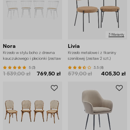
3 Warianty
Nora
Livia
Krzesło w stylu boho z drewna
Krzesło metalowe i z tkaniny
kauczukowego i plecionki (zestaw
szenilowej (zestaw 2 szt.)
4 sztuk)
5 (3)
3.5 (8)
1 539,00 zł
769,50 zł
579,00 zł
405,30 zł