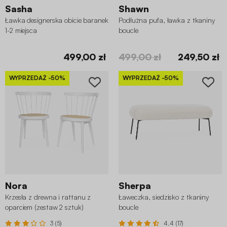
Sasha
Shawn
Ławka designerska obicie baranek
Podłużna pufa, ławka z tkaniny
1-2 miejsca
boucle
499,00 zł
499,00 zł
249,50 zł
WYPRZEDAŻ
-50%
WYPRZEDAŻ
-50%
Nora
Sherpa
Krzesła z drewna i rattanu z
Ławeczka, siedzisko z tkaniny
oparciem (zestaw 2 sztuk)
boucle
3 (5)
4.4 (17)