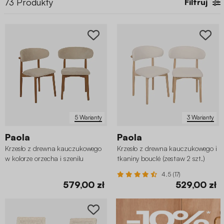
73
Produkty
Filtruj
5 Warianty
3 Warianty
Paola
Paola
Krzesło z drewna kauczukowego
Krzesło z drewna kauczukowego i
w kolorze orzecha i szenilu
tkaniny bouclé (zestaw 2 szt.)
(zestaw 2 szt.)
4.5 (17)
579,00 zł
529,00 zł