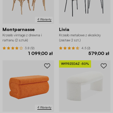
4 Warianty
Montparnasse
Livia
Krzesło vintage z drewna i
Krzesło metalowe z ekoskóry
rattanu (2 sztuk)
(zestaw 2 szt.)
3.8 (12)
4.5 (2)
1 099,00 zł
579,00 zł
WYPRZEDAŻ
-50%
4 Warianty