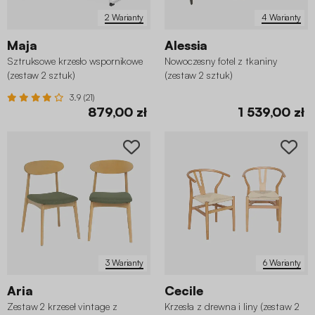
2 Warianty
4 Warianty
Maja
Alessia
Sztruksowe krzesło wspornikowe
Nowoczesny fotel z tkaniny
(zestaw 2 sztuk)
(zestaw 2 sztuk)
3.9 (21)
879,00 zł
1 539,00 zł
3 Warianty
6 Warianty
Aria
Cecile
Zestaw 2 krzeseł vintage z
Krzesła z drewna i liny (zestaw 2