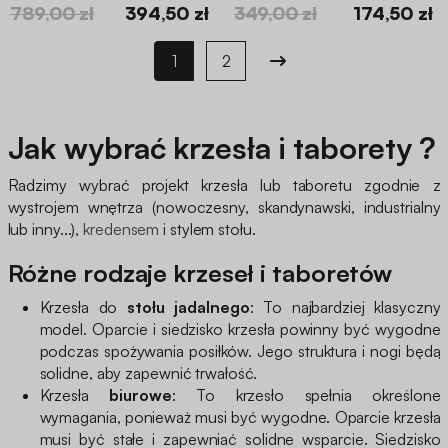
789,00 zł
394,50 zł
349,00 zł
174,50 zł
1
2
Jak wybrać krzesła i taborety ?
Radzimy wybrać projekt krzesła lub taboretu zgodnie z
wystrojem wnętrza (nowoczesny, skandynawski, industrialny
lub inny...),
kredensem
i stylem stołu.
Różne rodzaje krzeseł i taboretów
Krzesła do
stołu jadalnego
: To najbardziej klasyczny
model. Oparcie i siedzisko krzesła powinny być wygodne
podczas spożywania posiłków. Jego struktura i nogi będą
solidne, aby zapewnić trwałość.
Krzesła
biurowe
: To krzesło spełnia określone
wymagania, ponieważ musi być wygodne. Oparcie krzesła
musi być stałe i zapewniać solidne wsparcie. Siedzisko