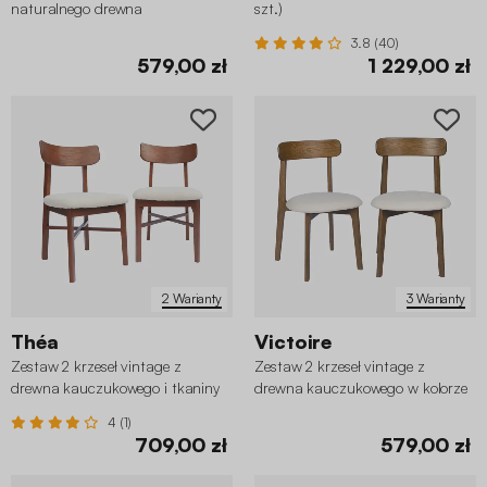
naturalnego drewna
szt.)
kauczukowego i tkaniny
3.8 (40)
579,00 zł
1 229,00 zł
2 Warianty
3 Warianty
Théa
Victoire
Zestaw 2 krzeseł vintage z
Zestaw 2 krzeseł vintage z
drewna kauczukowego i tkaniny
drewna kauczukowego w kolorze
bouclé
orzecha i tkaniny teksturowanej
4 (1)
709,00 zł
579,00 zł