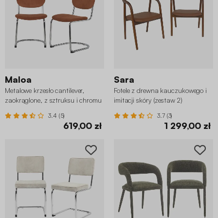
Maloa
Sara
Metalowe krzesło cantilever,
Fotele z drewna kauczukowego i
zaokrąglone, z sztruksu i chromu
imitacji skóry (zestaw 2)
(2 szt.)
3.4 (5)
3.7 (3)
619,00 zł
1 299,00 zł