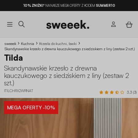
10% ZNIŻKI*
NA NASZE MEGA OFERTY Z KODEM
SUMMER10
sweeek
Kuchnia
Krzesła do kuchni, ławki
Skandynawskie krzesło z drewna kauczukowego z siedziskiem z liny (zestaw 2 szt.)
Tilda
Skandynawskie krzesło z drewna
kauczukowego z siedziskiem z liny (zestaw 2
szt.)
ITILCHRX2WRNAT
3.3 (3)
MEGA OFERTY
-10%