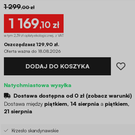
1 299
,00 zł
1 169
,10 zł
w tym 2,39 zł opłaty ekologicznej
.
z VAT
Oszczędzasz 129,90 zł.
Oferta ważna do 18.08.2026
DODAJ DO KOSZYKA
Natychmiastowa wysyłka
Dostawa dostępna od
0 zł
(
zobacz warunki
)
Dostawa między
piątkiem, 14 sierpnia
a
piątkiem,
21 sierpnia
Krzesło skandynawskie