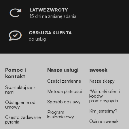
ŁATWE ZWROTY
15 dni na zmianę zdania
OBSŁUGA KLIENTA
do usług
Pomoc i
Nasze usługi
sweeek
kontakt
Części zamienne
Nasze sklepy
Skontaktuj się z
Metoda płatności
*Warunki ofert i
nami
kodów
promocyjnych
Sposób dostawy
Odstąpienie od
umowy
Kim jesteśmy?
Program
lojalnościowy
Często zadawane
Opinie sweeek
pytania