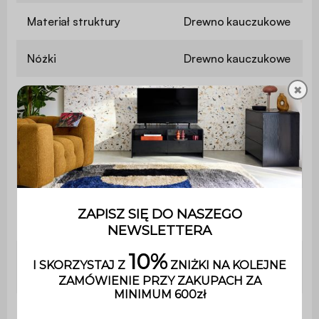
Materiał struktury
Drewno kauczukowe
Nóżki
Drewno kauczukowe
✖
Materiał siedziska
Drewno kauczukowe
Pokrycie
Liny
siedzenia
Wysokość
79 cm
krzesła
Wysokość
44 cm
siedziska
Głębokość