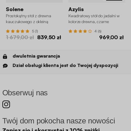
Solene
Azylis
Prostokątny stół z drewna
Kwadratowy stół do jadalni w
kauczukowego z okleiną
kolorze drewna, czarne
dębową, 6-osobowy
metalowe nózki, 4 miejsca
5 (1)
4 (6)
1 679,00 zł
839,50 zł
969,00 zł
dwuletnia gwarancja
Dział obsługi klienta jest do Twojej dyspozycji
Obserwuj nas
Twój dom pokocha nasze nowości
Zapisz się i skorzystaj z 10% zniżki