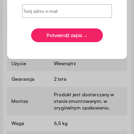
46 cm
siedziska
Komfort
Zrównoważony
siedzenia
Maksymalne
110 kg na siedzisko
obciążenie
Użycie
Wewnątrz
Gwarancja
2 lata
Produkt jest dostarczany w
Montaż
stanie zmontowanym, w
oryginalnym opakowaniu.
Waga
6,5 kg