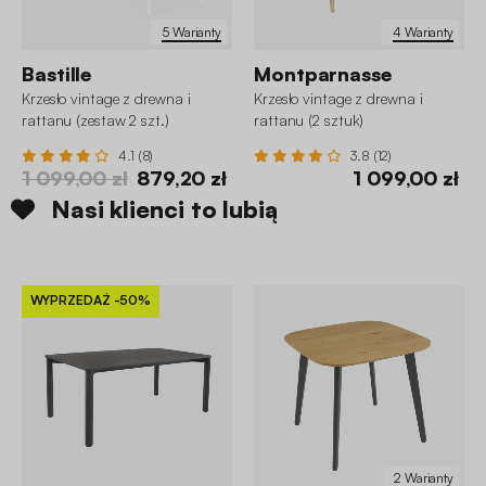
5 Warianty
4 Warianty
Bastille
Montparnasse
Krzesło vintage z drewna i
Krzesło vintage z drewna i
rattanu (zestaw 2 szt.)
rattanu (2 sztuk)
4.1 (8)
3.8 (12)
1 099,00 zł
879,20 zł
1 099,00 zł
Nasi klienci to lubią
WYPRZEDAŻ
-50%
2 Warianty