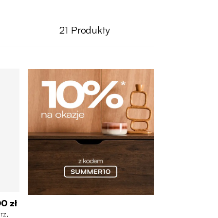
21
Produkty
0 zł
rz,