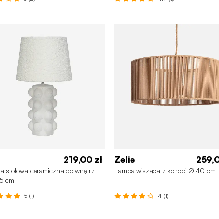
219,00 zł
Zelie
259,0
a stołowa ceramiczna do wnętrz
Lampa wisząca z konopi Ø 40 cm
45 cm
5 (1)
4 (1)