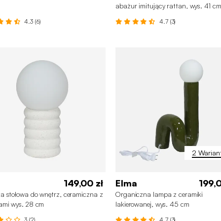
abażur imitujący rattan, wys. 41 c
4.3 (6)
4.7 (3)
2 Warian
149,00 zł
Elma
199,0
 stołowa do wnętrz, ceramiczna z
Organiczna lampa z ceramiki
ami wys. 28 cm
lakierowanej, wys. 45 cm
3 (2)
4.7 (3)