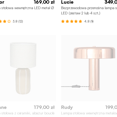
or
169,00 zł
Lucie
349,0
 stołowa wewnętrzna LED metal Ø
Bezprzewodowa przenośna lampa s
LED (zestaw 2 lub 4 szt.)
3.8 (12)
4.8 (9)
4
2
ane
179,00 zł
Rudy
199,0
stołowa z ceramiki, abażur bouclé
Lampa stołowa wewnętrzna metal