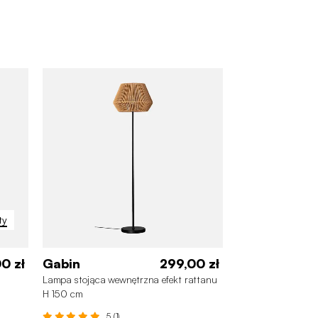
m
ty
0 zł
Gabin
299,00 zł
Lampa stojąca wewnętrzna efekt rattanu
H 150 cm
5 (1)