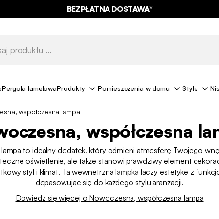
BEZPŁATNA DOSTAWA*
e
Pergola lamelowa
Produkty
Pomieszczenia w domu
Style
Ni
sna, współczesna lampa
oczesna, współczesna l
ampa to idealny dodatek, który odmieni atmosferę Twojego wnętr
teczne oświetlenie, ale także stanowi prawdziwy element dekorac
kowy styl i klimat. Ta wewnętrzna
lampka
łączy estetykę z funkcj
dopasowując się do każdego stylu aranżacji.
Dowiedz się więcej o Nowoczesna, współczesna lampa