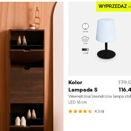
WYPRZEDAŻ
-
Kolor
179,0
Lampada S
116,
Wewnętrzna/zewnętrzna lampa sto
LED 16 cm
4.3 (6)