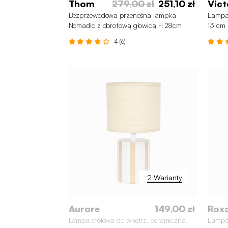
Thom
279,00 zł
251,10 zł
Vict
Bezprzewodowa przenośna lampka
Lampa
Nomadic z obrotową głowicą H 28cm
13 cm
4 (6)
2 Warianty
Aurore
149,00 zł
Rox
Lampa stołowa do wnętrz, ceramiczna,
Lampa 