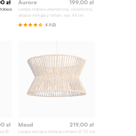
0 zł
Aurore
199,00 zł
tołowa
Lampa stołowa wewnętrzna, ceramiczna,
abażur imitujący rattan, wys 44 cm
4.5 (2)
0 zł
Maud
219,00 zł
owa Ø
Lampa wisząca imitacja rattanu Ø 35 cm