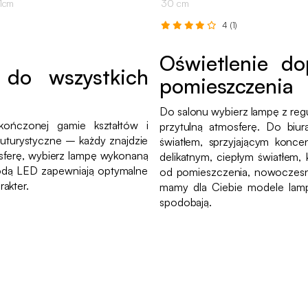
41cm
30 cm
4 (1)
Oświetlenie d
do wszystkich
pomieszczenia
Do salonu wybierz lampę z regu
ończonej gamie kształtów i
przytulną atmosferę. Do biu
 futurystyczne – każdy znajdzie
światłem, sprzyjającym konce
osferę, wybierz lampę wykonaną
delikatnym, ciepłym światłem, 
odą LED zapewniają optymalne
od pomieszczenia, nowoczesna l
akter.
mamy dla Ciebie modele lamp 
spodobają.