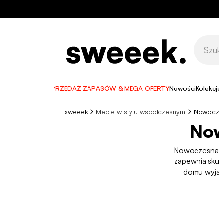
WYPRZEDAŻ ZAPASÓW & MEGA OFERTY
Nowości
Kolekcj
sweeek
Meble w stylu współczesnym
Nowocze
Now
Nowoczesna l
zapewnia sku
domu wyjąt