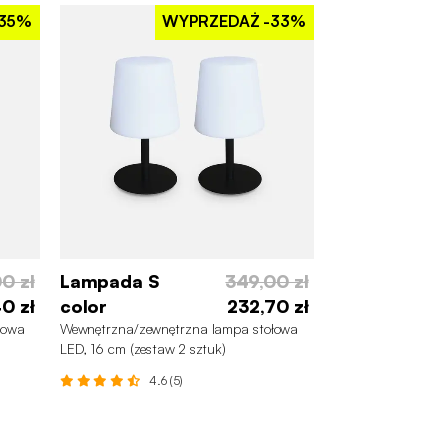
35%
WYPRZEDAŻ
-33%
0 zł
Lampada S
349,00 zł
40 zł
color
232,70 zł
łowa
Wewnętrzna/zewnętrzna lampa stołowa
LED, 16 cm (zestaw 2 sztuk)
4.6 (5)