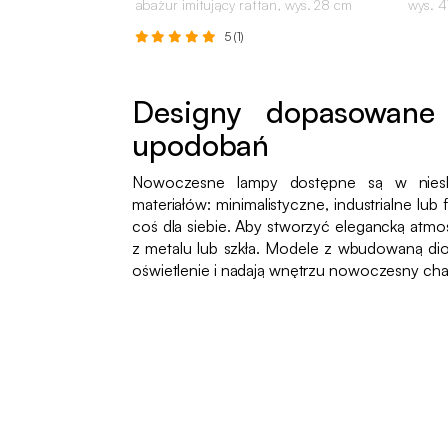
abażur imitujący rattan, wys. 28 cm
wys. 
5 (1)
Designy dopasowane 
upodobań
Nowoczesne lampy dostępne są w niesk
materiałów: minimalistyczne, industrialne lub
coś dla siebie. Aby stworzyć elegancką atm
z metalu lub szkła. Modele z wbudowaną di
oświetlenie i nadają wnętrzu nowoczesny char