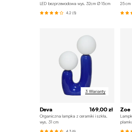
LED bezprzewodowa wys. 32cm Ø 15cm
25 cm
4.2 (5)
3 Warianty
Deva
169,00 zł
Zoe
Organiczna lampka z ceramiki i szkła,
Lampka
wys. 31 cm
plamk
4.3 (6)