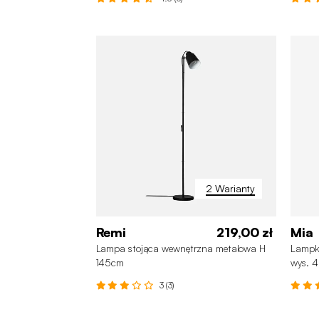
2 Warianty
Remi
219,00 zł
Mia
Lampa stojąca wewnętrzna metalowa H
Lampk
145cm
wys. 
3 (3)