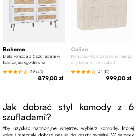
Boheme
Celian
Biała komoda z 6 szufladami w
Komoda w kolorze drewna mango
kolorze jasnego drewna
z ryflowaniem, 6 szuflad
3.5 (40)
4.1 (10)
879,00 zł
999,00 zł
Jak dobrać styl komody z 6
szufladami?
Aby uzyskać harmonijne wnętrze, wybierz
komodę
, której
kolor i materiały dobrze pasują do reszty sypialni. W sweeek