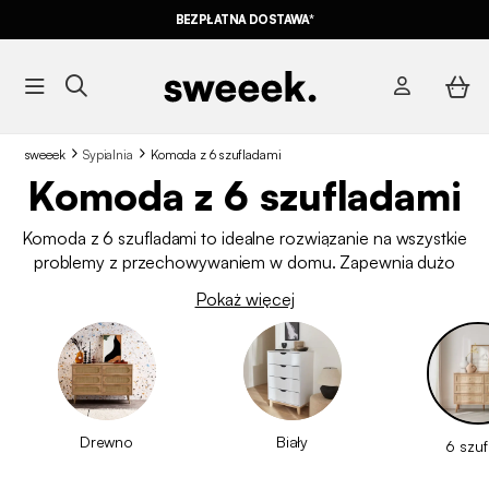
BEZPŁATNA DOSTAWA*
sweeek
Sypialnia
Komoda z 6 szufladami
Komoda z 6 szufladami
Komoda z 6 szufladami to idealne rozwiązanie na wszystkie
problemy z przechowywaniem w domu. Zapewnia dużo
miejsca na Twoje rzeczy i pozwala je wygodnie
Pokaż więcej
uporządkować. Sprawdzi się w sypialni, przedpokoju czy
biurze, szybko stając się niezbędnym elementem wnętrza.
Dostępna w
stylu skandynawskim
i
nowoczesnym
, w kilku
wariantach, aby łatwo dopasować ją do każdego
pomieszczenia.
Drewno
Biały
6 szuf