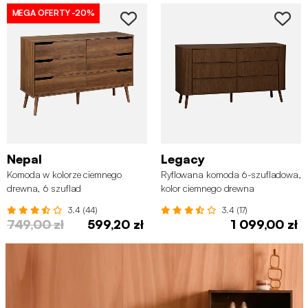
MEGA OFERTY
-20%
Nepal
Legacy
Komoda w kolorze ciemnego
Ryflowana komoda 6-szufladowa,
drewna, 6 szuflad
kolor ciemnego drewna
3.4 (44)
3.4 (17)
749,00 zł
599,20 zł
1 099,00 zł