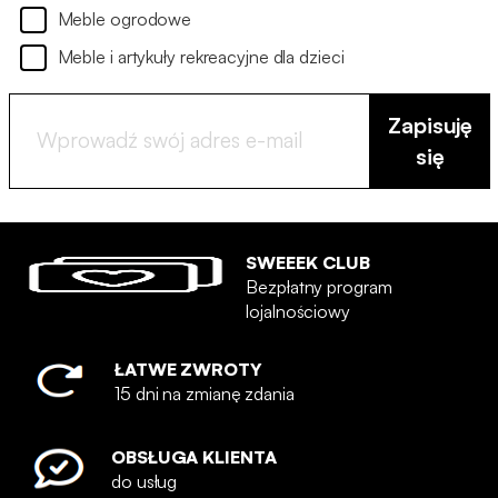
Meble ogrodowe
Meble i artykuły rekreacyjne dla dzieci
Zapisuję
się
SWEEEK CLUB
Bezpłatny program
lojalnościowy
ŁATWE ZWROTY
15 dni na zmianę zdania
OBSŁUGA KLIENTA
do usług