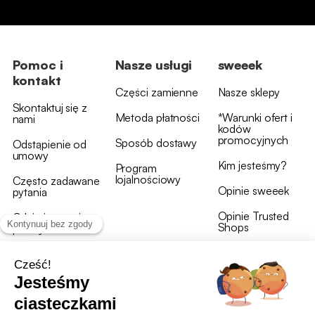
Pomoc i
Nasze usługi
sweeek
kontakt
Części zamienne
Nasze sklepy
Skontaktuj się z
Metoda płatności
*Warunki ofert i
nami
kodów
promocyjnych
Sposób dostawy
Odstąpienie od
umowy
Kim jesteśmy?
Program
lojalnościowy
Często zadawane
Opinie sweeek
pytania
Opinie Trusted
Gdzie jest moja
Shops
przesyłka?