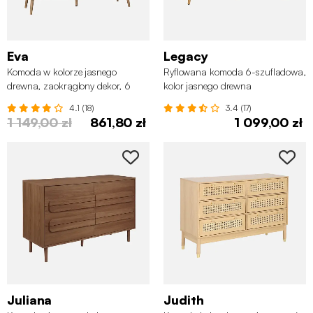
Eva
Legacy
Komoda w kolorze jasnego
Ryflowana komoda 6-szufladowa,
drewna, zaokrąglony dekor, 6
kolor jasnego drewna
szuflad
4.1 (18)
3.4 (17)
1 149,00 zł
861,80 zł
1 099,00 zł
Juliana
Judith