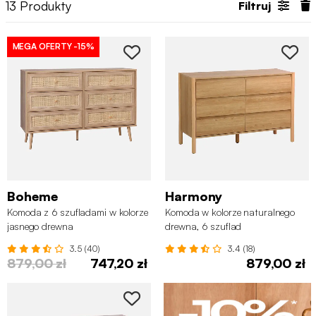
13
Produkty
Filtruj
MEGA OFERTY
-15%
Boheme
Harmony
Komoda z 6 szufladami w kolorze
Komoda w kolorze naturalnego
jasnego drewna
drewna, 6 szuflad
3.5 (40)
3.4 (18)
879,00 zł
747,20 zł
879,00 zł