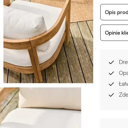
Opis pro
Opinie kl
Dre
Opa
Łat
Zde