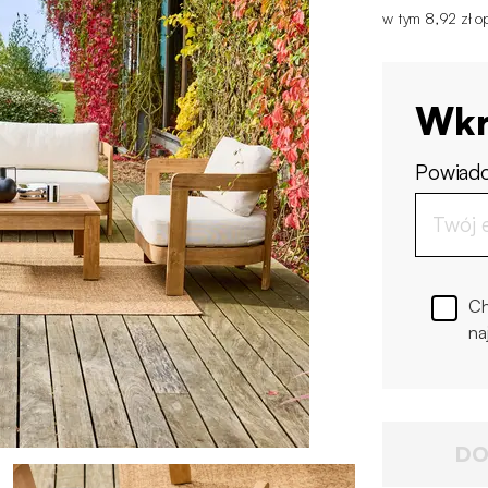
w tym 8,92 zł op
Wkr
Powiado
Ch
na
DO