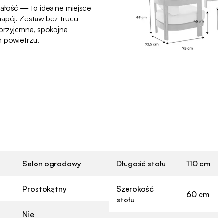
ałość — to idealne miejsce
napój. Zestaw bez trudu
 przyjemną, spokojną
m powietrzu.
Salon ogrodowy
Długość stołu
110 cm
Prostokątny
Szerokość
60 cm
stołu
Nie