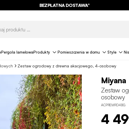
BEZPŁATNA DOSTAWA*
e
Pergola lamelowa
Produkty
Pomieszczenia w domu
Style
Ni
odowych
Zestaw ogrodowy z drewna akacjowego, 4-osobowy
Miyana
Zestaw og
osobowy
ACPREMRD4BG
4 4