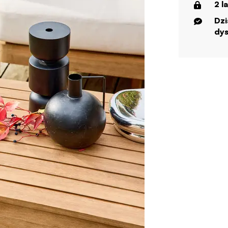
2 l
Dzi
dys