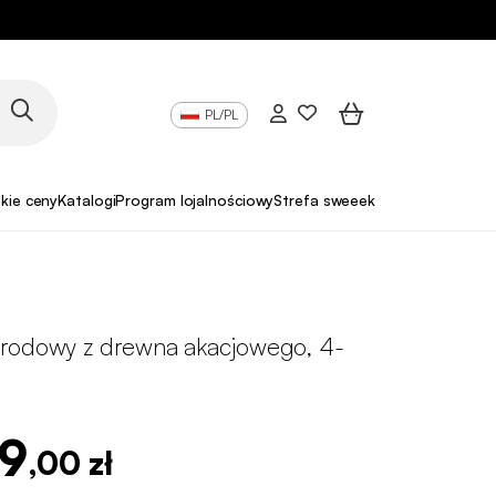
PL/PL
skie ceny
Katalogi
Program lojalnościowy
Strefa sweeek Pro
rodowy z drewna akacjowego, 4-
99
,00 zł