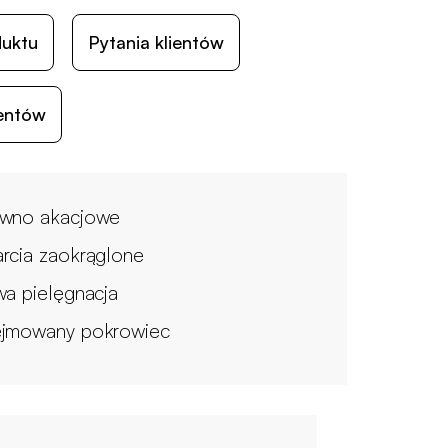
duktu
Pytania klientów
ientów
wno akacjowe
rcia zaokrąglone
wa pielęgnacja
jmowany pokrowiec