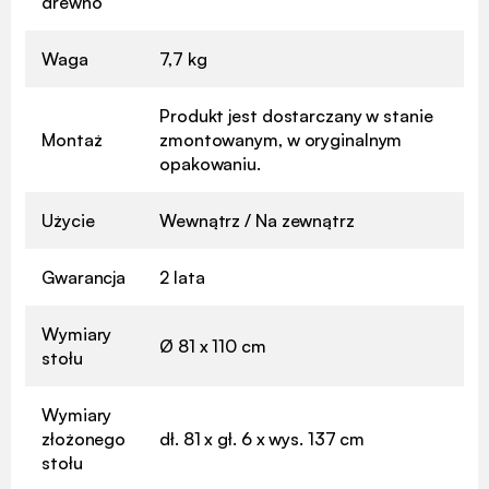
drewno
Waga
7,7 kg
Produkt jest dostarczany w stanie
Montaż
zmontowanym, w oryginalnym
opakowaniu.
Użycie
Wewnątrz / Na zewnątrz
Gwarancja
2 lata
Wymiary
Ø 81 x 110 cm
stołu
Wymiary
złożonego
dł. 81 x gł. 6 x wys. 137 cm
stołu