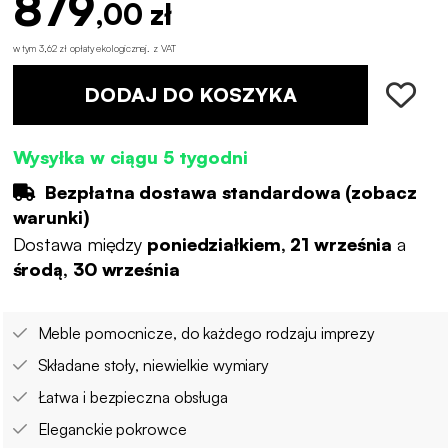
879
,00 zł
w tym 3,62 zł opłaty ekologicznej
.
z VAT
DODAJ DO KOSZYKA
Wysyłka w ciągu 5 tygodni
Bezpłatna dostawa standardowa (
zobacz
warunki
)
Dostawa między
poniedziałkiem, 21 września
a
środą, 30 września
Meble pomocnicze, do każdego rodzaju imprezy
Składane stoły, niewielkie wymiary
Łatwa i bezpieczna obsługa
Eleganckie pokrowce