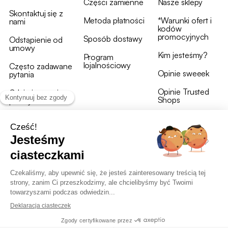
Części zamienne
Nasze sklepy
Skontaktuj się z
Metoda płatności
*Warunki ofert i
nami
kodów
promocyjnych
Sposób dostawy
Odstąpienie od
umowy
Kim jesteśmy?
Program
lojalnościowy
Często zadawane
Opinie sweeek
pytania
Opinie Trusted
Gdzie jest moja
Shops
przesyłka?
Warunki i postanowienia
OWU programu lojalnościowego
RODO i polityka plików cookie
Deklaracja dostępności