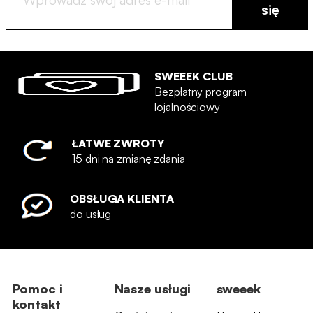
się
SWEEEK CLUB
Bezpłatny program
lojalnościowy
ŁATWE ZWROTY
15 dni na zmianę zdania
OBSŁUGA KLIENTA
do usług
Pomoc i
Nasze usługi
sweeek
kontakt