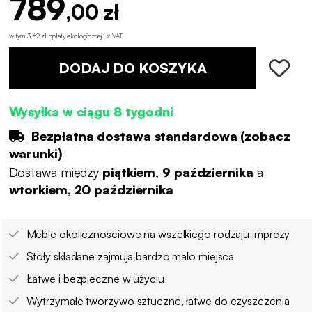
789
,00 zł
w tym 3,62 zł opłaty ekologicznej
.
z VAT
DODAJ DO KOSZYKA
Wysyłka w ciągu 8 tygodni
Bezpłatna dostawa standardowa (
zobacz
warunki
)
Dostawa między
piątkiem, 9 października
a
wtorkiem, 20 października
Meble okolicznościowe na wszelkiego rodzaju imprezy
Stoły składane zajmują bardzo mało miejsca
Łatwe i bezpieczne w użyciu
Wytrzymałe tworzywo sztuczne, łatwe do czyszczenia