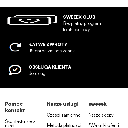
SWEEEK CLUB
Bezpłatny program
lojalnościowy
ŁATWE ZWROTY
15 dni na zmianę zdania
OBSŁUGA KLIENTA
do usług
Pomoc i
Nasze usługi
sweeek
kontakt
Części zamienne
Nasze sklepy
Skontaktuj się z
Metoda płatności
*Warunki ofert i
nami