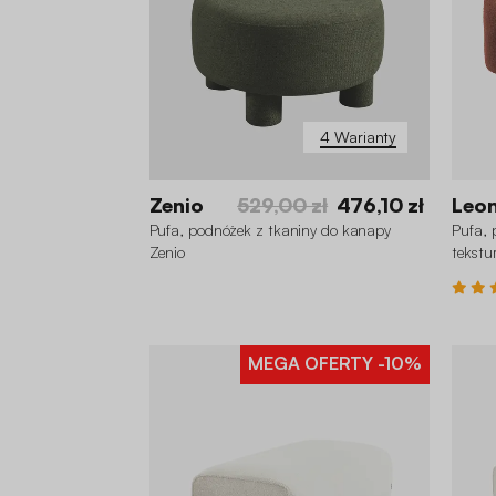
4 Warianty
Zenio
529,00 zł
476,10 zł
Leo
Pufa, podnóżek z tkaniny do kanapy
Pufa, 
Zenio
tekstu
MEGA OFERTY
-10%