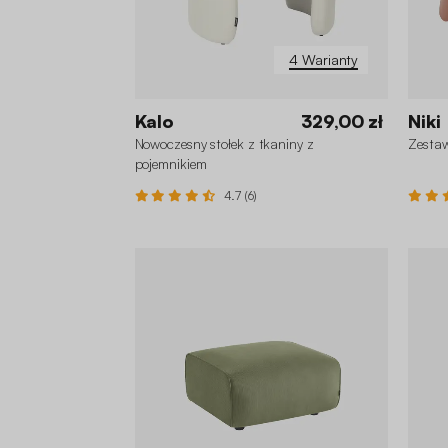
4 Warianty
Kalo
329,00 zł
Niki
Nowoczesny stołek z tkaniny z
Zestaw
pojemnikiem
4.7 (6)