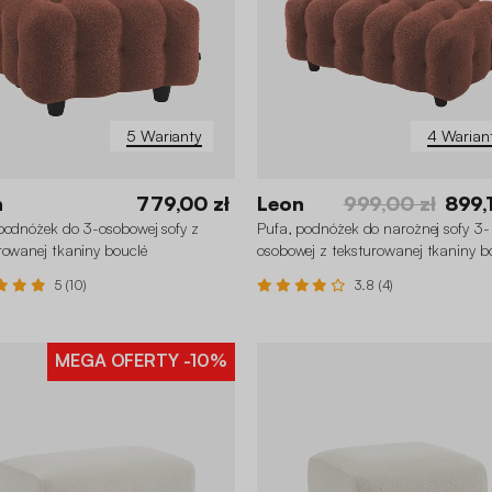
5 Warianty
4 Warian
n
779,00 zł
Leon
999,00 zł
899,
podnóżek do 3-osobowej sofy z
Pufa, podnóżek do narożnej sofy 3-
rowanej tkaniny bouclé
osobowej z teksturowanej tkaniny b
5 (10)
3.8 (4)
MEGA OFERTY
-10%