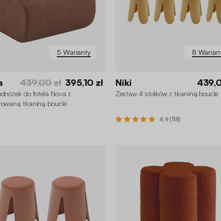
5 Warianty
8 Warian
a
439,00 zł
395,10 zł
Niki
439,0
odnóżek do fotela Nova z
Zestaw 4 stołków z tkaniną boucle
rowaną tkaniną bouclé
4.9 (118)
+3