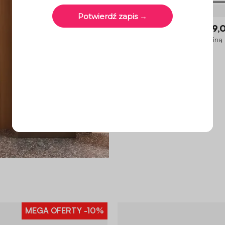
Boni
499,0
Pufa, podnóżek do fotela z tkaniną
bouclé, 1-osobowa
4.9 (16)
MEGA OFERTY
-10%