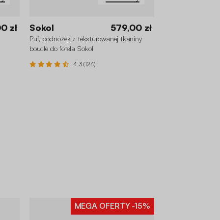
0 zł
Sokol
579,00 zł
Puf, podnóżek z teksturowanej tkaniny
bouclé do fotela Sokol
4.3 (124)
MEGA OFERTY
-15%