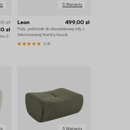
ty
5 Warianty
00 zł
Leon
499,00 zł
10 zł
Pufa, podnóżek do dwuosobowej sofy z
teksturowanej tkaniny boucle
ksu 2-
5 (4)
ty
5 Warianty