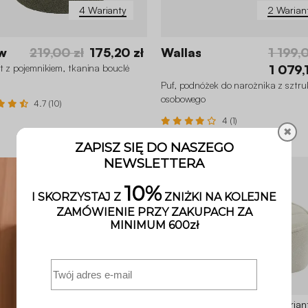
4 Warianty
2 Warian
w
219,00 zł
175,20 zł
Wallas
1 199,
t z pojemnikiem, tkanina bouclé
1 079,
Puf, podnóżek do narożnika z sztru
osobowego
4.7 (10)
4 (1)
✖
5 Warian