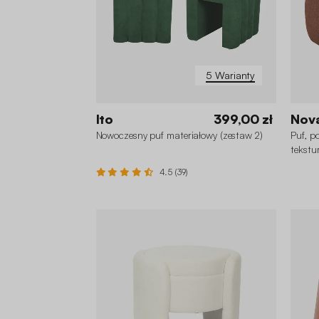
5 Warianty
Ito
399,00 zł
Nov
Nowoczesny puf materiałowy (zestaw 2)
Puf, p
tekstu
4.5 (39)