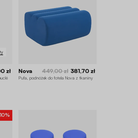
ty
0 zł
Nova
449,00 zł
381,70 zł
ouclé
Pufa, podnóżek do fotela Nova z tkaniny
10%