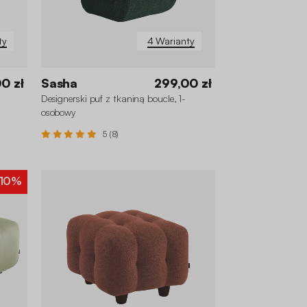
ty
4 Warianty
0 zł
Sasha
299,00 zł
Designerski puf z tkaniną boucle, 1-
osobowy
5 (8)
10%