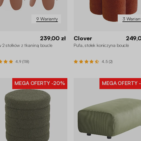
9 Warianty
3 Warian
239,00 zł
Clover
249,0
 2 stołków z tkaniną boucle
Pufa, stołek koniczyna bouclé
4.9 (118)
4.5 (2)
MEGA OFERTY
-20%
MEGA OFERTY
-
+4