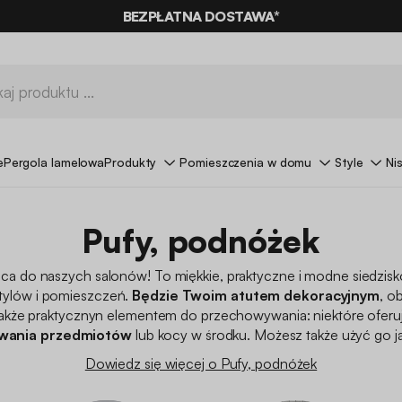
BEZPŁATNA DOSTAWA*
e
Pergola lamelowa
Produkty
Pomieszczenia w domu
Style
Ni
Pufy, podnóżek
ca do naszych salonów! To miękkie, praktyczne i modne siedzisk
stylów i pomieszczeń.
Będzie Twoim atutem dekoracyjnym
, o
 także praktycznyn elementem do przechowywania: niektóre oferu
wania przedmiotów
lub kocy w środku. Możesz także użyć go ja
Dowiedz się więcej o Pufy, podnóżek