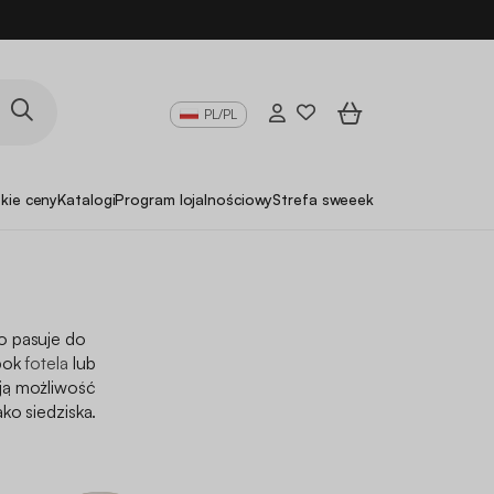
PL/PL
skie ceny
Katalogi
Program lojalnościowy
Strefa sweeek Pro
o pasuje do
bok
fotela
lub
ją możliwość
ko siedziska.