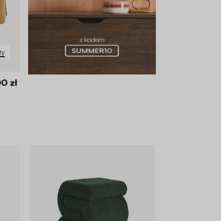
ty
0 zł