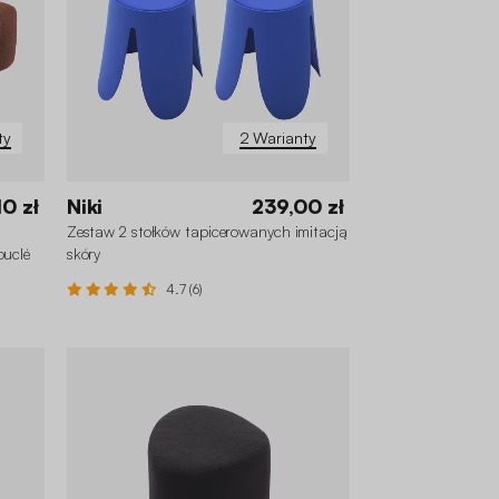
ty
2 Warianty
10 zł
Niki
239,00 zł
Zestaw 2 stołków tapicerowanych imitacją
ouclé
skóry
4.7 (6)