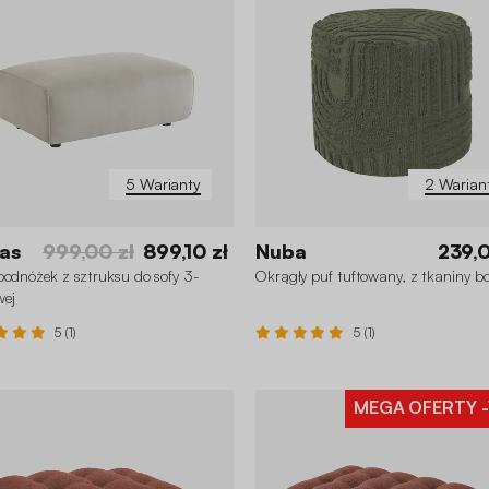
5 Warianty
2 Warian
as
999,00 zł
899,10 zł
Nuba
239,0
podnóżek z sztruksu do sofy 3-
Okrągły puf tuftowany, z tkaniny b
wej
5 (1)
5 (1)
MEGA OFERTY
-