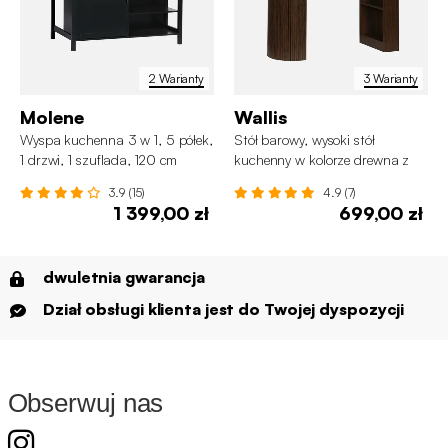
2 Warianty
3 Warianty
Molene
Wallis
Wyspa kuchenna 3 w 1, 5 półek,
Stół barowy, wysoki stół
1 drzwi, 1 szuflada, 120 cm
kuchenny w kolorze drewna z
półkami.
3.9 (15)
4.9 (7)
1 399,00 zł
699,00 zł
dwuletnia gwarancja
Dział obsługi klienta jest do Twojej dyspozycji
Obserwuj nas