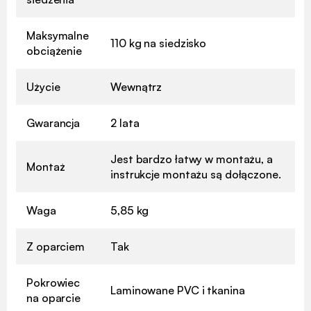
Maksymalne
110 kg na siedzisko
obciążenie
Użycie
Wewnątrz
Gwarancja
2 lata
Jest bardzo łatwy w montażu, a
Montaż
instrukcje montażu są dołączone.
Waga
5,85 kg
Z oparciem
Tak
Pokrowiec
Laminowane PVC i tkanina
na oparcie