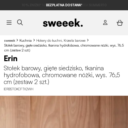
10% ZNIŻKI*
NA NASZE MEGA OFERTY Z KODEM
BEZPŁATNA DOSTAWA*
SUMMER10
sweeek
Kuchnia
Hokery do kuchni, Krzesła barowe
Stołek barowy, gięte siedzisko, tkanina hydrofobowa, chromowane nóżki, wys. 76,5
cm (zestaw 2 szt.)
Erin
Stołek barowy, gięte siedzisko, tkanina
hydrofobowa, chromowane nóżki, wys. 76,5
cm (zestaw 2 szt.)
IERBSTOKCFTX2WH