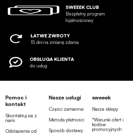
SWEEEK CLUB
Bezpłatny program
lojalnościowy
ŁATWE ZWROTY
15 dni na zmianę zdania
OBSŁUGA KLIENTA
do usług
Pomoc i
Nasze usługi
sweeek
kontakt
Części zamienne
Nasze sklepy
Skontaktuj się z
Metoda płatności
*Warunki ofert i
nami
kodów
promocyjnych
Sposób dostawy
Odstąpienie od