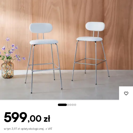
599
,00 zł
w tym 3,97 zł opłaty ekologicznej
.
z VAT