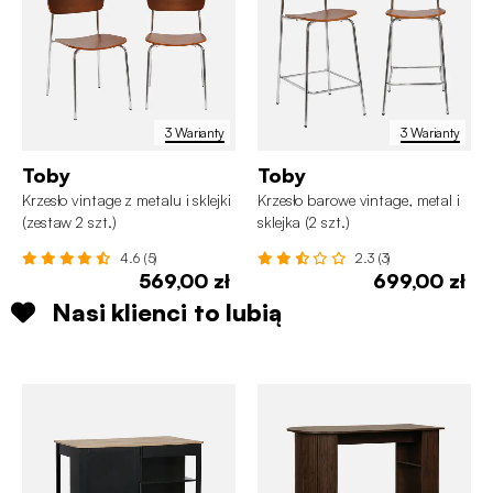
3 Warianty
3 Warianty
Toby
Toby
Krzesło vintage z metalu i sklejki
Krzesło barowe vintage, metal i
(zestaw 2 szt.)
sklejka (2 szt.)
4.6 (5)
2.3 (3)
569,00 zł
699,00 zł
Nasi klienci to lubią