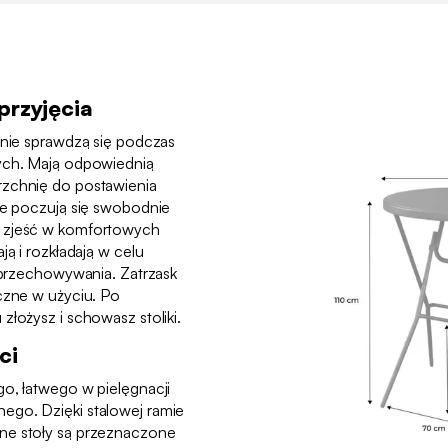
przyjęcia
lnie sprawdzą się podczas
nych. Mają odpowiednią
rzchnię do postawienia
cie poczują się swobodnie
i zjeść w komfortowych
ją i rozkładają w celu
o przechowywania. Zatrzask
eczne w użyciu. Po
złożysz i schowasz stoliki.
ci
go, łatwego w pielęgnacji
ego. Dzięki stalowej ramie
ne stoły są przeznaczone