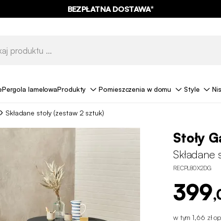
10% ZNIŻKI*
NA NASZE MEGA OFERTY Z KODEM
SUMMER10
e
Pergola lamelowa
Produkty
Pomieszczenia w domu
Style
Ni
Składane stoły (zestaw 2 sztuk)
Stoły G
Składane s
RECPL80X2DG
399
,
w tym 1,66 zł op