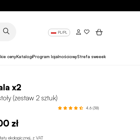
PL/PL
skie ceny
Katalogi
Program lojalnościowy
Strefa sweeek Pro
ala x2
toły (zestaw 2 sztuk)
4.6 (38)
00 zł
łaty ekologicznej
.
z VAT