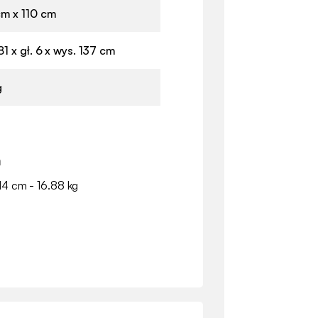
m x 110 cm
81 x gł. 6 x wys. 137 cm
g
a
14 cm - 16.88 kg