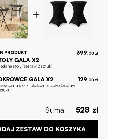
399
EN PRODUKT
,00 zł
TOŁY GALA X2
adane stoły (zestaw 2 sztuk)
OKROWCE GALA X2
129
,00 zł
rowce na stoliki okolicznościowe (zestaw
ztuk)
Suma
528
zł
DAJ ZESTAW DO KOSZYKA