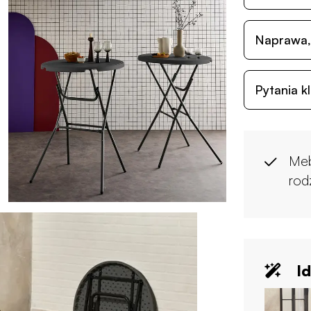
Naprawa,
Pytania k
Meb
rod
Id