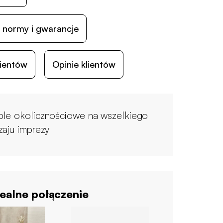
 normy i gwarancje
lientów
Opinie klientów
le okolicznościowe na wszelkiego
zaju imprezy
ealne połączenie