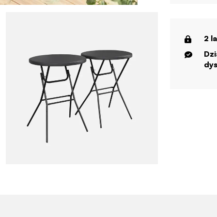
2 l
Dzi
dys