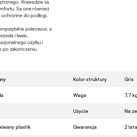
ętrznego. Krawędzie są
mfortu. Są one również
 ochronne do podłogi.
ompatybilne pokrowce, a
rzesła i ławki.
azjonalnego użytku i
e po zakończeniu
any
Kolor struktury
Gris
ła
Waga
7,7 k
Użycie
Na z
iwany plastik
Gwarancja
2 lat