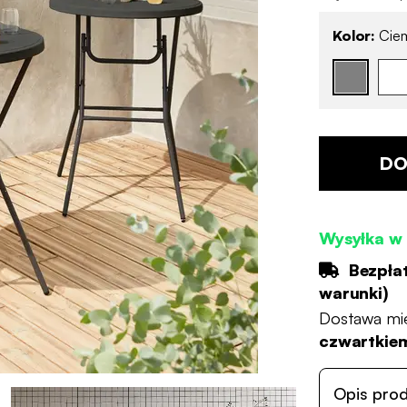
Kolor:
Ciem
DO
Wysyłka w 
Bezpła
warunki
)
Dostawa mi
czwartkiem
Opis pro