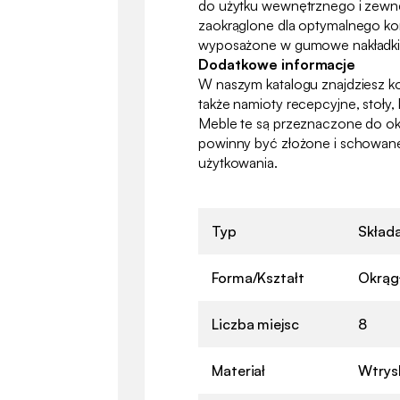
do użytku wewnętrznego i zewn
zaokrąglone dla optymalnego ko
wyposażone w gumowe nakładki
Dodatkowe informacje
W naszym katalogu znajdziesz k
także namioty recepcyjne, stoły, k
Meble te są przeznaczone do ok
powinny być złożone i schowan
użytkowania.
Typ
Skład
Forma/Kształt
Okrąg
Liczba miejsc
8
Materiał
Wtrysk