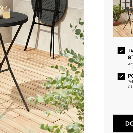
T
S
Skł
P
Pok
2 s
DO