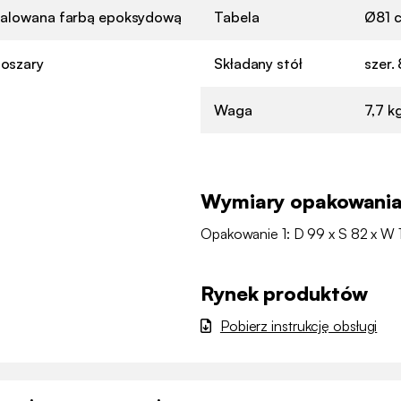
malowana farbą epoksydową
Tabela
Ø81 c
oszary
Składany stół
szer. 
Waga
7,7 k
Wymiary opakowani
Opakowanie 1: D 99 x S 82 x W 
Rynek produktów
Pobierz instrukcję obsługi