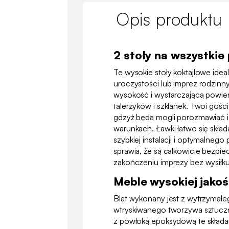
Opis produktu
2 stoły na wszystkie 
Te wysokie stoły koktajlowe idea
uroczystości lub imprez rodzin
wysokość i wystarczającą powie
talerzyków i szklanek. Twoi goś
gdzyż będą mogli porozmawiać 
warunkach. Ławki łatwo się składa
szybkiej instalacji i optymalneg
sprawia, że są całkowicie bezpi
zakończeniu imprezy bez wysiłku 
Meble wysokiej jakoś
Blat wykonany jest z wytrzymałe
wtryskiwanego tworzywa sztuczn
z powłoką epoksydową te składa