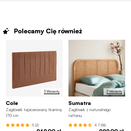
Polecamy Cię
również
3 Warianty
3 Warianty
Cole
Sumatra
Zagłówek tapicerowany tkaniną
Zagłówek z naturalnego
170 cm
rattanu
5 (2)
4.7 (66)
969,00 zł
999,00 zł