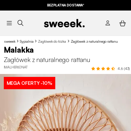
BEZPŁATNA DOSTAWA*
sweeek
Sypialnia
Zagłówek do łóżka
Zagłówek z naturalnego rattanu
Malakka
Zagłówek z naturalnego rattanu
IMALHB160NAT
4.6 (43)
MEGA OFERTY
-10%