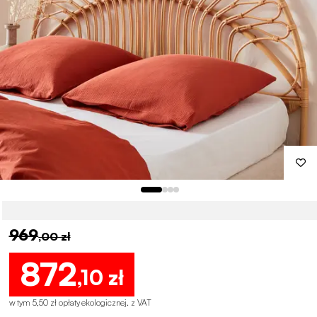
969
,00 zł
872
,10 zł
w tym 5,50 zł opłaty ekologicznej
.
z VAT