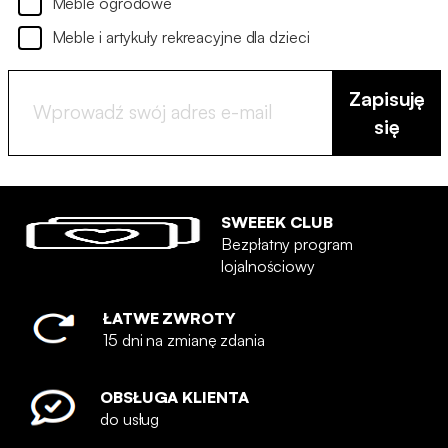
Meble ogrodowe
Meble i artykuły rekreacyjne dla dzieci
Zapisuję
się
SWEEEK CLUB
Bezpłatny program
lojalnościowy
ŁATWE ZWROTY
15 dni na zmianę zdania
OBSŁUGA KLIENTA
do usług