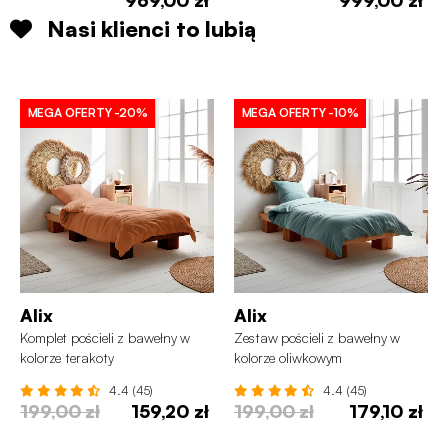
Nasi klienci to lubią
MEGA OFERTY
-20%
MEGA OFERTY
-10%
Alix
Alix
Komplet pościeli z bawełny w
Zestaw pościeli z bawełny w
kolorze terakoty
kolorze oliwkowym
4.4 (45)
4.4 (45)
199,00 zł
159,20 zł
199,00 zł
179,10 zł