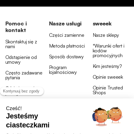
Pomoc i
Nasze usługi
sweeek
kontakt
Części zamienne
Nasze sklepy
Skontaktuj się z
Metoda płatności
*Warunki ofert i
nami
kodów
promocyjnych
Sposób dostawy
Odstąpienie od
umowy
Kim jesteśmy?
Program
lojalnościowy
Często zadawane
Opinie sweeek
pytania
Opinie Trusted
Gdzie jest moja
Shops
przesyłka?
Warunki i postanowienia