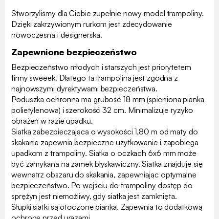
Stworzyliśmy dla Ciebie zupełnie nowy model trampoliny.
Dzięki zakrzywionym rurkom jest zdecydowanie
nowoczesna i designerska.
Zapewnione bezpieczeństwo
Bezpieczeństwo młodych i starszych jest priorytetem
firmy sweeek. Dlatego ta trampolina jest zgodna z
najnowszymi dyrektywami bezpieczeństwa.
Poduszka ochronna ma grubość 18 mm (spieniona pianka
polietylenowa) i szerokość 32 cm. Minimalizuje ryzyko
obrażeń w razie upadku.
Siatka zabezpieczająca o wysokości 1,80 m od maty do
skakania zapewnia bezpieczne użytkowanie i zapobiega
upadkom z trampoliny. Siatka o oczkach 6x6 mm może
być zamykana na zamek błyskawiczny. Siatka znajduje się
wewnątrz obszaru do skakania, zapewniając optymalne
bezpieczeństwo. Po wejściu do trampoliny dostęp do
sprężyn jest niemożliwy, gdy siatka jest zamknięta.
Słupki siatki są otoczone pianką. Zapewnia to dodatkową
ochronę przed urazami.