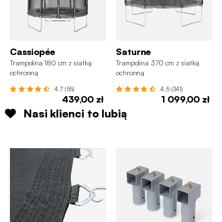
Cassiopée
Saturne
Trampolina 180 cm z siatką
Trampolina 370 cm z siatką
ochronną
ochronną
4.7 (55)
4.5 (341)
439,00 zł
1 099,00 zł
Nasi klienci to lubią