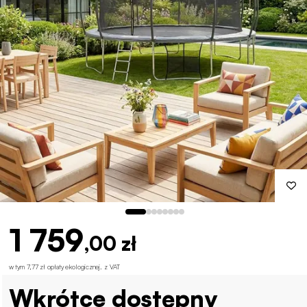
1 759
,00 zł
w tym 7,77 zł opłaty ekologicznej
.
z VAT
Wkrótce dostępny