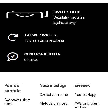
SWEEEK CLUB
Bezpłatny program
lojalnościowy
ŁATWE ZWROTY
15 dni na zmianę zdania
OBSŁUGA KLIENTA
do usług
Pomoc i
Nasze usługi
sweeek
kontakt
Części zamienne
Nasze sklepy
Skontaktuj się z
Metoda płatności
*Warunki ofert i
nami
kodów