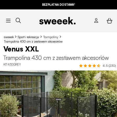
10% ZNIŻKI*
NA NASZE MEGA OFERTY Z KODEM
BEZPŁATNA DOSTAWA*
SUMMER10
sweeek
Sport i rekreacja
Trampoliny
Trampolina 430 cm z zestawem akcesoriów
Venus XXL
Trampolina 430 cm z zestawem akcesoriów
KIT430GREY
4.5 (230)