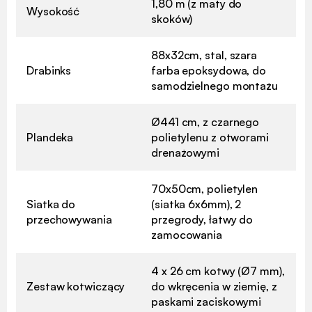
1,80 m (z maty do
Wysokość
skoków)
88x32cm, stal, szara
Drabinks
farba epoksydowa, do
samodzielnego montażu
Ø441 cm, z czarnego
Plandeka
polietylenu z otworami
drenażowymi
70x50cm, polietylen
Siatka do
(siatka 6x6mm), 2
przechowywania
przegrody, łatwy do
zamocowania
4 x 26 cm kotwy (Ø7 mm),
Zestaw kotwiczący
do wkręcenia w ziemię, z
paskami zaciskowymi