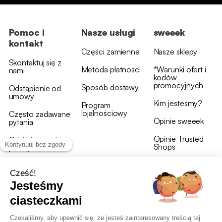
Pomoc i
Nasze usługi
sweeek
kontakt
Części zamienne
Nasze sklepy
Skontaktuj się z
Metoda płatności
*Warunki ofert i
nami
kodów
promocyjnych
Sposób dostawy
Odstąpienie od
umowy
Kim jesteśmy?
Program
lojalnościowy
Często zadawane
Opinie sweeek
pytania
Opinie Trusted
Gdzie jest moja
Shops
przesyłka?
Warunki i postanowienia
OWU programu lojalnościowego