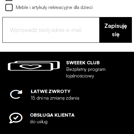
Meble i artykuły rekreacyjne dla dzieci
Zapisuję
się
SWEEEK CLUB
Bezpłatny program
lojalnościowy
ŁATWE ZWROTY
15 dni na zmianę zdania
OBSŁUGA KLIENTA
do usług