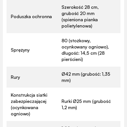
Szerokość 28 cm,
grubość 20 mm
Poduszka ochronna
(spieniona pianka
polietylenowa)
80 (stożkowy,
ocynkowany ogniowo),
Sprężyny
długość: 14,5 cm (28
pierścieni)
Ø42 mm (grubość: 1,35
Rury
mm)
Konstrukcja siatki
zabezpieczającej
Rurki Ø25 mm (grubość
(ocynkowana
1,2 mm)
ogniowo)