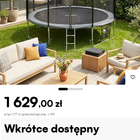
1 629
,00 zł
w tym 7,77 zł opłaty ekologicznej
.
z VAT
Wkrótce dostępny