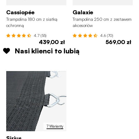
Cassiopée
Galaxie
Trampolina 180 cm z siatką
Trampolina 250 cm z zestawem
ochronną
akcesoriów
4.7 (55)
4.6 (70)
439,00 zł
569,00 zł
Nasi klienci to lubią
7 Warianty
Sirius