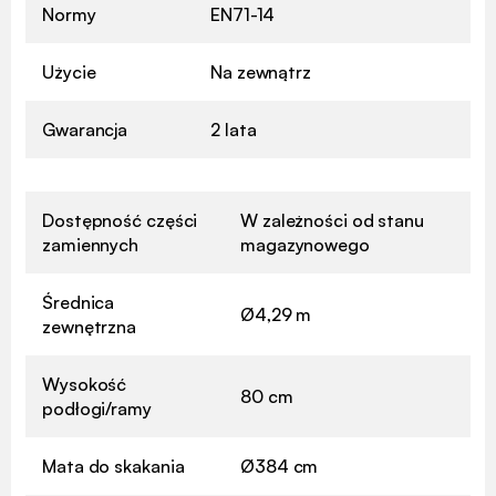
Normy
EN71-14
Użycie
Na zewnątrz
Gwarancja
2 lata
Dostępność części
W zależności od stanu
zamiennych
magazynowego
Średnica
Ø4,29 m
zewnętrzna
Wysokość
80 cm
podłogi/ramy
Mata do skakania
Ø384 cm