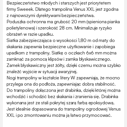
Bezpieczeństwo młodych i starszych jest priorytetem
firmy Sweeek. Dlatego trampolina Venus XXL jest zgodna
z najnowszymi dyrektywami bezpieczeństwa.
Poduszka ochronna ma grubość 20 mm (spieniona pianka
polietylenowa) i szerokość 28 cm. Minimalizuje ryzyko
obrażeń w razie upadku.
Siatka zabezpieczająca o wysokości 1,80 m od maty do
skakania zapewnia bezpieczne użytkowanie i zapobiega
upadkom z trampoliny. Siatkę o oczkach 6x6 mm można
zamknąć za pomocą klipsów i zamka błyskawicznego.
Zamek błyskawiczny jest żółty, dzięki czemu można szybko
znaleźć wyjście w sytuacji awaryjnej.
Nogi trampoliny w kształcie litery W zapewniają, że mocno
przylega ona do podłoża, zapewniając dobrą stabilność.
Do trampoliny dołączona jest drabinka, dzięki której można
wchodzić i schodzić bez skakania i zranienia się. Drabinka
wykonana jest ze stali pokrytej szarą farbą epoksydową.
Jest idealnie dopasowana do trampoliny ogrodowej Venus
XXL i po zmontowaniu można ją łatwo przymocować.