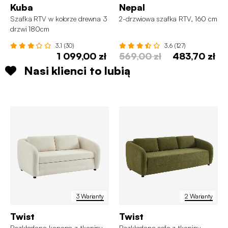
Kuba
Nepal
Szafka RTV w kolorze drewna 3
2-drzwiowa szafka RTV, 160 cm
drzwi 180cm
3.1 (30)
3.6 (127)
1 099,00 zł
569,00 zł
483,70 zł
Nasi klienci to lubią
3 Warianty
2 Warianty
Twist
Twist
Rozkładana kanapa z tkaniny
Rozkładana sofa z tkaniny