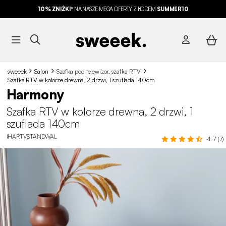
10% ZNIŻKI*
NA NASZE MEGA OFERTY Z KODEM
SUMMER10
sweeek
Salon
Szafka pod telewizor, szafka RTV
Szafka RTV w kolorze drewna, 2 drzwi, 1 szuflada 140cm
Harmony
Szafka RTV w kolorze drewna, 2 drzwi, 1
szuflada 140cm
IHARTVSTANDWAL
4.7 (7)