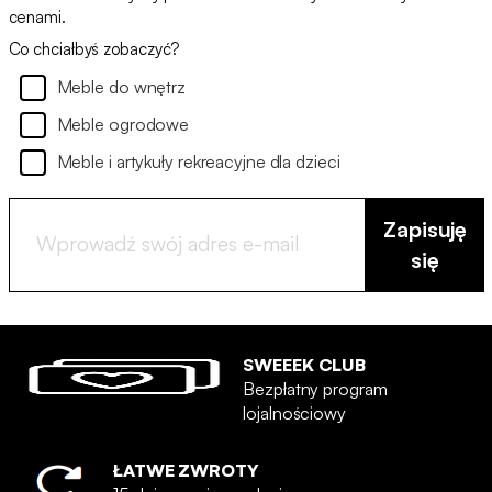
cenami.
Co chciałbyś zobaczyć?
Meble do wnętrz
Meble ogrodowe
Meble i artykuły rekreacyjne dla dzieci
Zapisuję
się
SWEEEK CLUB
Bezpłatny program
lojalnościowy
ŁATWE ZWROTY