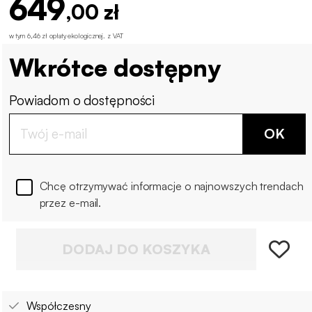
649
,00 zł
w tym 6,46 zł opłaty ekologicznej
.
z VAT
Wkrótce dostępny
Powiadom o dostępności
OK
Chcę otrzymywać informacje o najnowszych trendach
przez e-mail.
DODAJ DO KOSZYKA
Współczesny