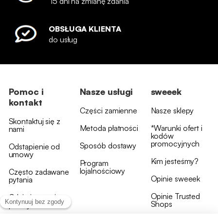
15 dni na zmianę zdania
OBSŁUGA KLIENTA
do usług
Pomoc i
Nasze usługi
sweeek
kontakt
Części zamienne
Nasze sklepy
Skontaktuj się z
Metoda płatności
*Warunki ofert i
nami
kodów
promocyjnych
Sposób dostawy
Odstąpienie od
umowy
Kim jesteśmy?
Program
lojalnościowy
Często zadawane
Opinie sweeek
pytania
Opinie Trusted
Gdzie jest moja
Shops
przesyłka?