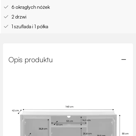
6 okrągłych nóżek
2 drzwi
1 szuflada i 1 półka
Opis produktu