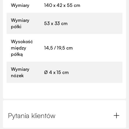
Wymiary
140 x 42 x 55 cm
Wymiary
53 x 33 cm
półki
Wysokość
między
14,5 / 19,5 cm
półką
Wymiary
Ø 4 x 15 cm
nózek
Pytania klientów