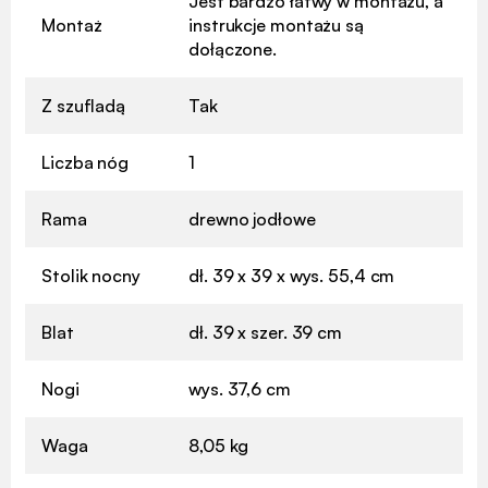
Jest bardzo łatwy w montażu, a
Montaż
instrukcje montażu są
dołączone.
Z szufladą
Tak
Liczba nóg
1
Rama
drewno jodłowe
Stolik nocny
dł. 39 x 39 x wys. 55,4 cm
Blat
dł. 39 x szer. 39 cm
Nogi
wys. 37,6 cm
Waga
8,05 kg