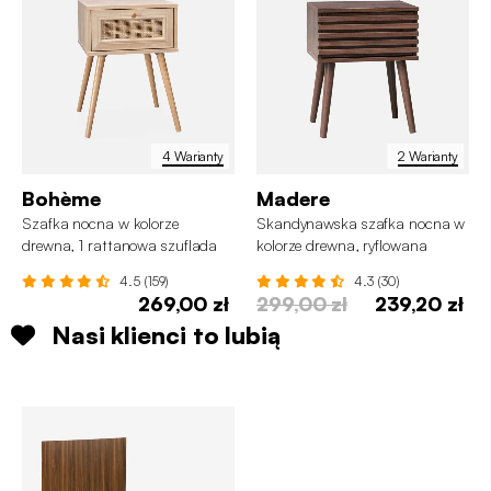
4 Warianty
2 Warianty
Bohème
Madere
Szafka nocna w kolorze
Skandynawska szafka nocna w
drewna, 1 rattanowa szuflada
kolorze drewna, ryflowana
szuflada
4.5 (159)
4.3 (30)
269,00 zł
299,00 zł
239,20 zł
Nasi klienci to lubią