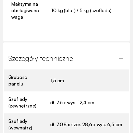
Maksymalna
obsługiwana
10 kg (blat) / 5 kg (szuflada)
waga
Szczegóły techniczne
Grubość
1,5 cm
panelu
Szuflady
dł. 36 x wys. 12,4 cm
(zewnętrzne)
Szuflady
dł. 30,8 x szer. 28,6 x wys. 6,5 cm
(wewnątrz)