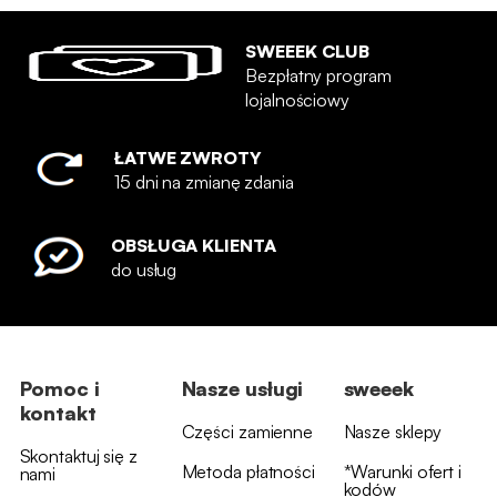
SWEEEK CLUB
Bezpłatny program
lojalnościowy
ŁATWE ZWROTY
15 dni na zmianę zdania
OBSŁUGA KLIENTA
do usług
Pomoc i
Nasze usługi
sweeek
kontakt
Części zamienne
Nasze sklepy
Skontaktuj się z
Metoda płatności
*Warunki ofert i
nami
kodów