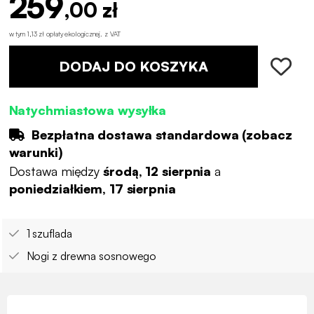
259
,00 zł
w tym 1,13 zł opłaty ekologicznej
.
z VAT
DODAJ DO KOSZYKA
Natychmiastowa wysyłka
Bezpłatna dostawa standardowa (
zobacz
warunki
)
Dostawa między
środą, 12 sierpnia
a
poniedziałkiem, 17 sierpnia
1 szuflada
Nogi z drewna sosnowego