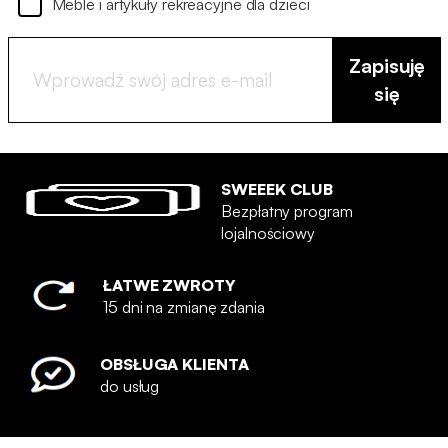
Meble i artykuły rekreacyjne dla dzieci
Zapisuję
się
SWEEEK CLUB
Bezpłatny program
lojalnościowy
ŁATWE ZWROTY
15 dni na zmianę zdania
OBSŁUGA KLIENTA
do usług