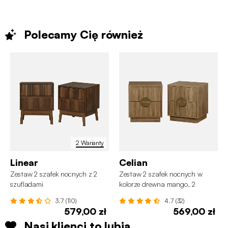
Polecamy Cię
również
2 Warianty
Linear
Celian
Zestaw 2 szafek nocnych z 2
Zestaw 2 szafek nocnych w
szufladami
kolorze drewna mango, 2
ryflowane szuflady
3.7 (110)
4.7 (32)
579,00 zł
569,00 zł
Nasi klienci to lubią