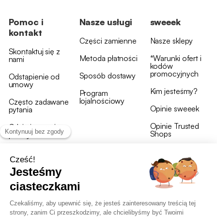
Pomoc i
Nasze usługi
sweeek
kontakt
Części zamienne
Nasze sklepy
Skontaktuj się z
Metoda płatności
*Warunki ofert i
nami
kodów
promocyjnych
Sposób dostawy
Odstąpienie od
umowy
Kim jesteśmy?
Program
lojalnościowy
Często zadawane
Opinie sweeek
pytania
Opinie Trusted
Gdzie jest moja
Shops
przesyłka?
Warunki i postanowienia
OWU programu lojalnościowego
RODO i polityka plików cookie