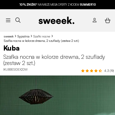
10% ZNIŻKI*
NA NASZE MEGA OFERTY Z KODEM
SUMMER10
sweeek
Sypialnia
Szafki nocne
Szafka nocna w kolorze drewna, 2 szuflady (zestaw 2 szt.)
Kuba
Szafka nocna w kolorze drewna, 2 szuflady
(zestaw 2 szt.)
IKUBBESIDEX2DW
4.3 (19)