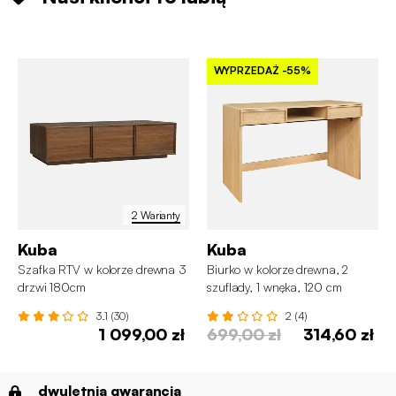
WYPRZEDAŻ
-55%
2 Warianty
Kuba
Kuba
Szafka RTV w kolorze drewna 3
Biurko w kolorze drewna, 2
drzwi 180cm
szuflady, 1 wnęka, 120 cm
3.1 (30)
2 (4)
1 099,00 zł
699,00 zł
314,60 zł
dwuletnia gwarancja