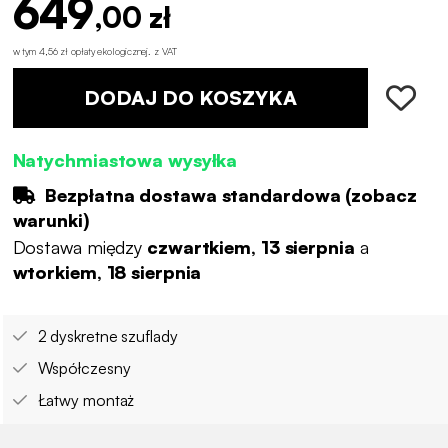
649
,00 zł
w tym 4,56 zł opłaty ekologicznej
.
z VAT
DODAJ DO KOSZYKA
Natychmiastowa wysyłka
Bezpłatna dostawa standardowa (
zobacz
warunki
)
Dostawa między
czwartkiem, 13 sierpnia
a
wtorkiem, 18 sierpnia
2 dyskretne szuflady
Współczesny
Łatwy montaż