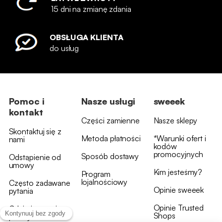
15 dni na zmianę zdania
OBSŁUGA KLIENTA
do usług
Pomoc i
Nasze usługi
sweeek
kontakt
Części zamienne
Nasze sklepy
Skontaktuj się z
Metoda płatności
*Warunki ofert i
nami
kodów
promocyjnych
Sposób dostawy
Odstąpienie od
umowy
Kim jesteśmy?
Program
lojalnościowy
Często zadawane
Opinie sweeek
pytania
Opinie Trusted
Gdzie jest moja
Shops
przesyłka?