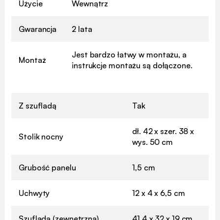
Użycie
Wewnątrz
Gwarancja
2 lata
Jest bardzo łatwy w montażu, a
Montaż
instrukcje montażu są dołączone.
Z szufladą
Tak
dł. 42 x szer. 38 x
Stolik nocny
wys. 50 cm
Grubość panelu
1,5 cm
Uchwyty
12 x 4 x 6,5 cm
Szuflada (zewnętrzna)
41,4 x 32 x 19 cm