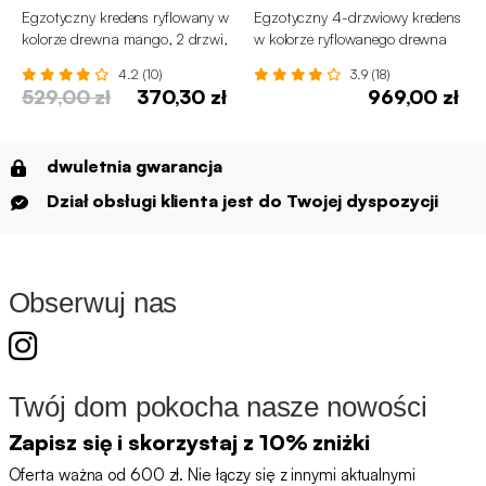
Egzotyczny kredens ryflowany w
Egzotyczny 4-drzwiowy kredens
kolorze drewna mango, 2 drzwi,
w kolorze ryflowanego drewna
80 cm
mango 160 cm
4.2 (10)
3.9 (18)
529,00 zł
370,30 zł
969,00 zł
dwuletnia gwarancja
Dział obsługi klienta jest do Twojej dyspozycji
Obserwuj nas
Twój dom pokocha nasze nowości
Zapisz się i skorzystaj z 10% zniżki
Oferta ważna od 600 zł. Nie łączy się z innymi aktualnymi