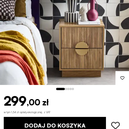
299
,00 zł
w tym 1,54 zł opłaty ekologicznej
.
z VAT
DODAJ DO KOSZYKA