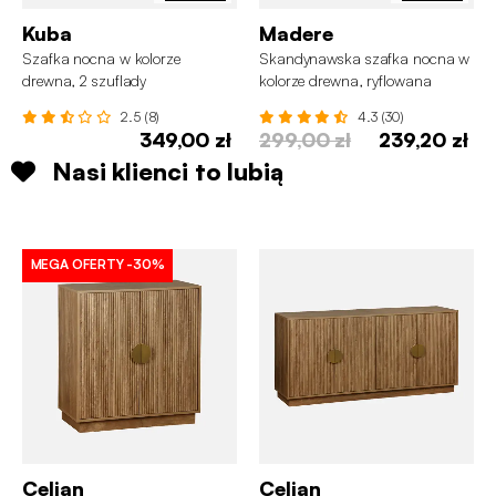
Kuba
Madere
Szafka nocna w kolorze
Skandynawska szafka nocna w
drewna, 2 szuflady
kolorze drewna, ryflowana
szuflada
2.5 (8)
4.3 (30)
349,00 zł
299,00 zł
239,20 zł
Nasi klienci to lubią
MEGA OFERTY
-30%
Celian
Celian