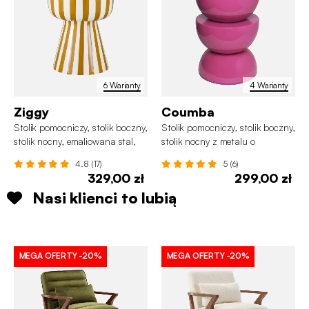
6 Warianty
4 Warianty
Ziggy
Coumba
Stolik pomocniczy, stolik boczny,
Stolik pomocniczy, stolik boczny,
stolik nocny, emaliowana stal,
stolik nocny z metalu o
dwukolorowe paski Ø34 x wys.
wykończeniu glassy Ø32 x wys.
4.8 (17)
5 (6)
41 cm
46,5 cm
329,00 zł
299,00 zł
Nasi klienci to lubią
MEGA OFERTY
-20%
MEGA OFERTY
-20%