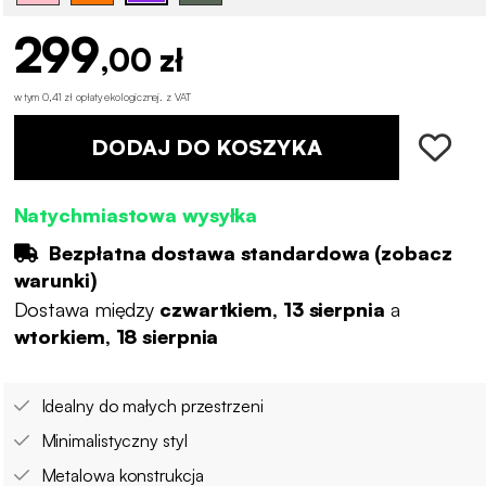
299
,00 zł
w tym 0,41 zł opłaty ekologicznej
.
z VAT
DODAJ DO KOSZYKA
Natychmiastowa wysyłka
Bezpłatna dostawa standardowa (
zobacz
warunki
)
Dostawa między
czwartkiem, 13 sierpnia
a
wtorkiem, 18 sierpnia
Idealny do małych przestrzeni
Minimalistyczny styl
Metalowa konstrukcja