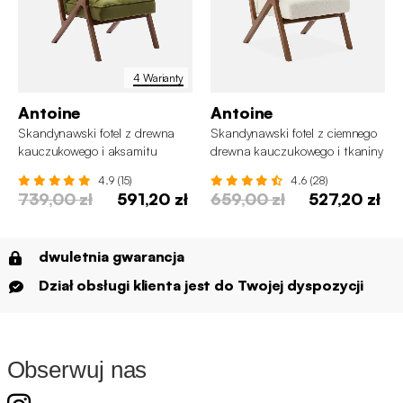
4 Warianty
Antoine
Antoine
Skandynawski fotel z drewna
Skandynawski fotel z ciemnego
kauczukowego i aksamitu
drewna kauczukowego i tkaniny
boucle
4.9 (15)
4.6 (28)
739,00 zł
591,20 zł
659,00 zł
527,20 zł
dwuletnia gwarancja
Dział obsługi klienta jest do Twojej dyspozycji
Obserwuj nas