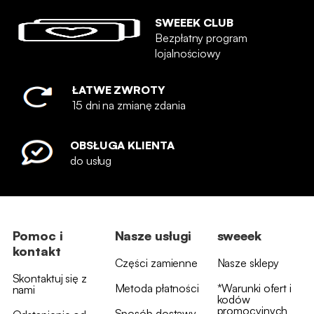
SWEEEK CLUB
Bezpłatny program
lojalnościowy
ŁATWE ZWROTY
15 dni na zmianę zdania
OBSŁUGA KLIENTA
do usług
Pomoc i
Nasze usługi
sweeek
kontakt
Części zamienne
Nasze sklepy
Skontaktuj się z
Metoda płatności
*Warunki ofert i
nami
kodów
promocyjnych
Sposób dostawy