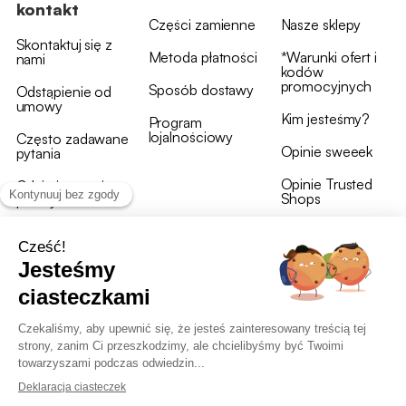
kontakt
Części zamienne
Nasze sklepy
Skontaktuj się z
Metoda płatności
*Warunki ofert i
nami
kodów
promocyjnych
Sposób dostawy
Odstąpienie od
umowy
Kim jesteśmy?
Program
lojalnościowy
Często zadawane
Opinie sweeek
pytania
Opinie Trusted
Gdzie jest moja
Shops
przesyłka?
Warunki i postanowienia
OWU programu lojalnościowego
RODO i polityka plików cookie
Deklaracja dostępności