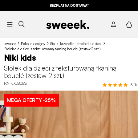
10% ZNIŻKI*
NA NASZE MEGA OFERTY Z KODEM
BEZPŁATNA DOSTAWA*
SUMMER10
sweeek
Pokój dziecięcy
Stolik, krzesełka i fotele dla dzieci
Stołek dla dzieci z teksturowaną tkaniną bouclé (zestaw 2 szt.)
Niki kids
Stołek dla dzieci z teksturowaną tkaniną
bouclé (zestaw 2 szt.)
IKNIKIX2BCBG
5 (1)
MEGA OFERTY
-25%