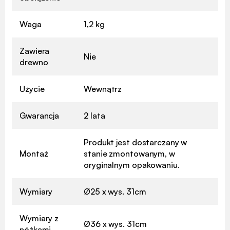
Waga
1,2 kg
Zawiera
Nie
drewno
Użycie
Wewnątrz
Gwarancja
2 lata
Produkt jest dostarczany w
Montaż
stanie zmontowanym, w
oryginalnym opakowaniu.
Wymiary
Ø25 x wys. 31cm
Wymiary z
Ø36 x wys. 31cm
nóżkami