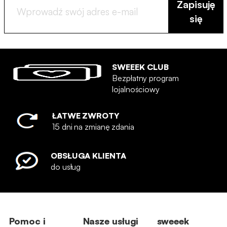
Zapisuję
się
SWEEEK CLUB
Bezpłatny program
lojalnościowy
ŁATWE ZWROTY
15 dni na zmianę zdania
OBSŁUGA KLIENTA
do usług
Pomoc i
Nasze usługi
sweeek