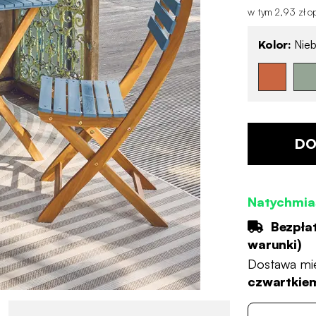
w tym 2,93 zł op
Kolor:
Nieb
DO
Natychmia
Bezpła
warunki
)
Dostawa mi
czwartkiem