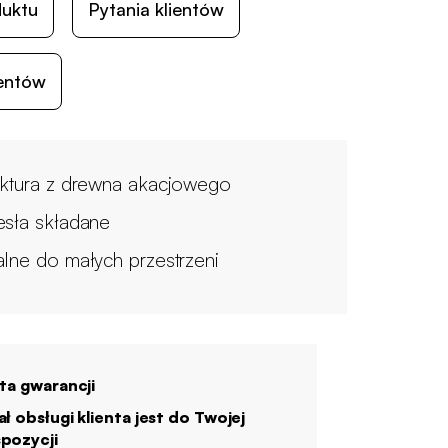
duktu
Pytania klientów
ientów
uktura z drewna akacjowego
esła składane
alne do małych przestrzeni
ata gwarancji
ał obsługi klienta jest do Twojej
pozycji