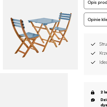
Opis pro
Opinie kl
Str
Krz
Ide
2 l
Dzi
dys