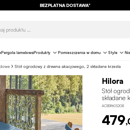
BEZPŁATNA DOSTAWA*
e
Pergola lamelowa
Produkty
Pomieszczenia w domu
Style
Ni
rodowe
Stół ogrodowy z drewna akacjowego, 2 składane krzesła
Hilora
Stół ogro
składane k
ACBSR60S2OB
479
,