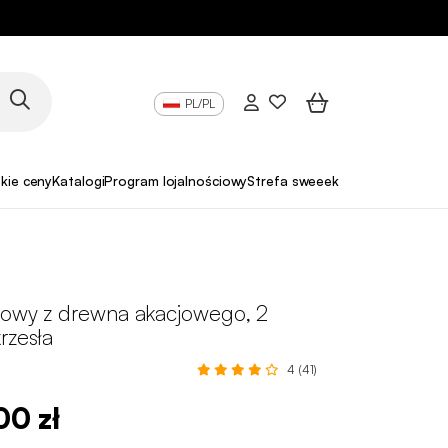
PL/PL
skie ceny
Katalogi
Program lojalnościowy
Strefa sweeek Pro
dowy z drewna akacjowego, 2
rzesła
4 (41)
00 zł