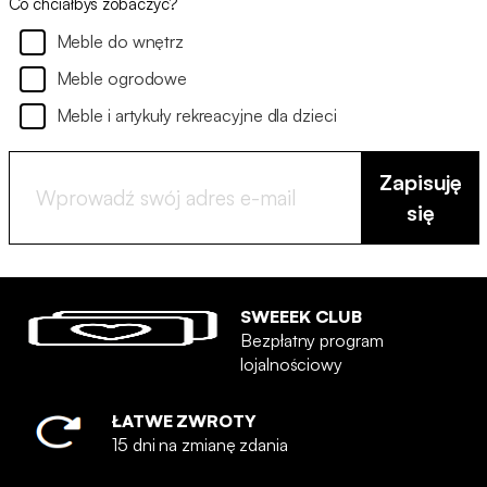
Co chciałbyś zobaczyć?
Meble do wnętrz
Meble ogrodowe
Meble i artykuły rekreacyjne dla dzieci
Zapisuję
się
SWEEEK CLUB
Bezpłatny program
lojalnościowy
ŁATWE ZWROTY
15 dni na zmianę zdania