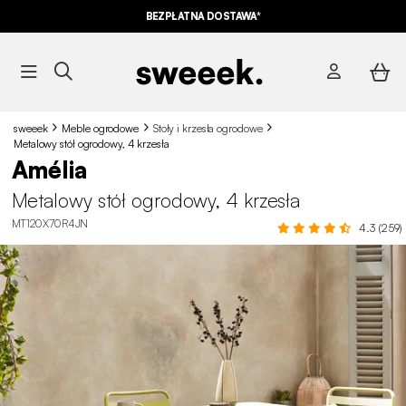
BEZPŁATNA DOSTAWA*
sweeek
Meble ogrodowe
Stoły i krzesła ogrodowe
Metalowy stół ogrodowy, 4 krzesła
Amélia
Metalowy stół ogrodowy, 4 krzesła
MT120X70R4JN
4.3 (259)