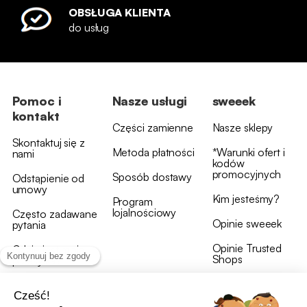
OBSŁUGA KLIENTA
do usług
Pomoc i
Nasze usługi
sweeek
kontakt
Części zamienne
Nasze sklepy
Skontaktuj się z
Metoda płatności
*Warunki ofert i
nami
kodów
promocyjnych
Sposób dostawy
Odstąpienie od
umowy
Kim jesteśmy?
Program
lojalnościowy
Często zadawane
Opinie sweeek
pytania
Opinie Trusted
Gdzie jest moja
Shops
przesyłka?