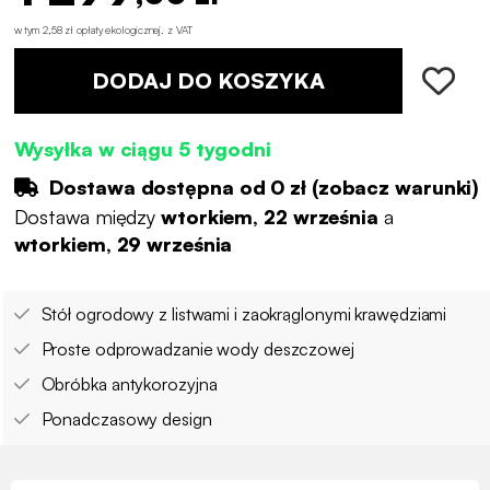
w tym 2,58 zł opłaty ekologicznej
.
z VAT
DODAJ DO KOSZYKA
Wysyłka w ciągu 5 tygodni
Dostawa dostępna od
0 zł
(
zobacz warunki
)
Dostawa między
wtorkiem, 22 września
a
wtorkiem, 29 września
Stół ogrodowy z listwami i zaokrąglonymi krawędziami
Proste odprowadzanie wody deszczowej
Obróbka antykorozyjna
Ponadczasowy design