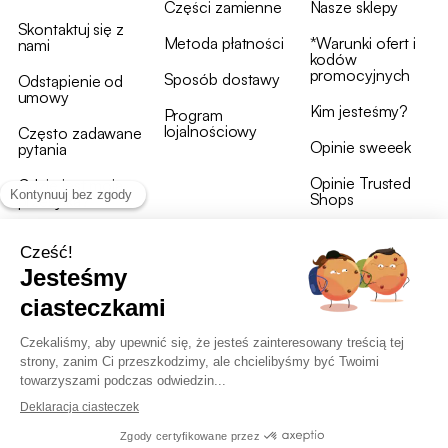
Części zamienne
Nasze sklepy
Skontaktuj się z
Metoda płatności
*Warunki ofert i
nami
kodów
promocyjnych
Sposób dostawy
Odstąpienie od
umowy
Kim jesteśmy?
Program
lojalnościowy
Często zadawane
Opinie sweeek
pytania
Opinie Trusted
Gdzie jest moja
Shops
przesyłka?
Warunki i postanowienia
OWU programu lojalnościowego
RODO i polityka plików cookie
Deklaracja dostępności