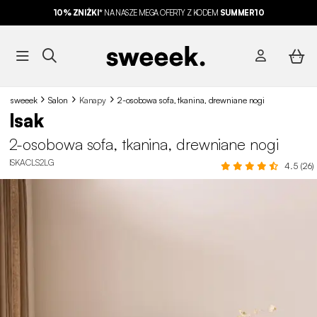
10% ZNIŻKI*
NA NASZE MEGA OFERTY Z KODEM
SUMMER10
sweeek
Salon
Kanapy
2-osobowa sofa, tkanina, drewniane nogi
Isak
2-osobowa sofa, tkanina, drewniane nogi
ISKACLS2LG
4.5 (26)