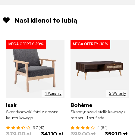
Nasi klienci to lubią
MEGA OFERTY
-10%
MEGA OFERTY
-10%
4 Warianty
2 Warianty
Isak
Bohème
Skandynawski fotel z drewna
Skandynawski stolik kawowy z
kauczukowego
rattanu, 1 szuflada
3.7 (47)
4 (84)
379,00 zł
341,10 zł
399,00 zł
359,10 zł