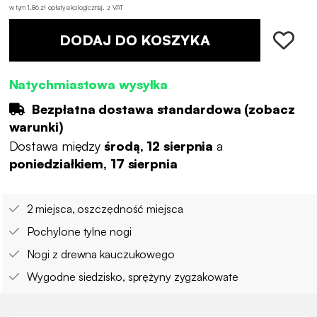
w tym 1,86 zł opłaty ekologicznej
.
z VAT
DODAJ DO KOSZYKA
Natychmiastowa wysyłka
Bezpłatna dostawa standardowa (
zobacz
warunki
)
Dostawa między
środą, 12 sierpnia
a
poniedziałkiem, 17 sierpnia
2 miejsca, oszczędność miejsca
Pochylone tylne nogi
Nogi z drewna kauczukowego
Wygodne siedzisko, sprężyny zygzakowate