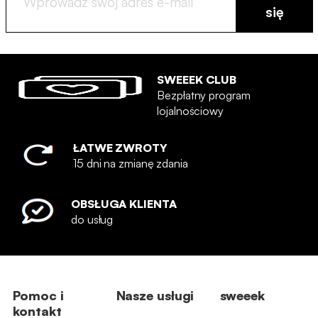
się
SWEEEK CLUB
Bezpłatny program
lojalnościowy
ŁATWE ZWROTY
15 dni na zmianę zdania
OBSŁUGA KLIENTA
do usług
Pomoc i
Nasze usługi
sweeek
kontakt