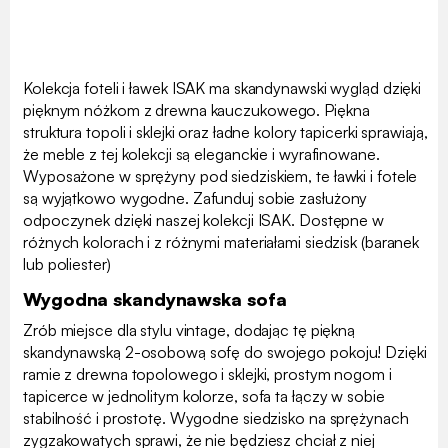
Kolekcja foteli i ławek ISAK ma skandynawski wygląd dzięki
pięknym nóżkom z drewna kauczukowego. Piękna
struktura topoli i sklejki oraz ładne kolory tapicerki sprawiają,
że meble z tej kolekcji są eleganckie i wyrafinowane.
Wyposażone w sprężyny pod siedziskiem, te ławki i fotele
są wyjątkowo wygodne. Zafunduj sobie zasłużony
odpoczynek dzięki naszej kolekcji ISAK. Dostępne w
różnych kolorach i z różnymi materiałami siedzisk (baranek
lub poliester)
Wygodna skandynawska sofa
Zrób miejsce dla stylu vintage, dodając tę piękną
skandynawską 2-osobową sofę do swojego pokoju! Dzięki
ramie z drewna topolowego i sklejki, prostym nogom i
tapicerce w jednolitym kolorze, sofa ta łączy w sobie
stabilność i prostotę. Wygodne siedzisko na sprężynach
zygzakowatych sprawi, że nie będziesz chciał z niej