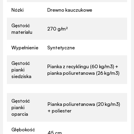
Nóżki
Drewno kauczukowe
Gęstość
270 g/m²
materiału
Wypełnienie
Syntetyczne
Gęstość
Pianka z recyklingu (60 kg/m3) +
pianki
pianka poliuretanowa (26 kg/m3)
siedziska
Gęstość
Pianka poliuretanowa (20 kg/m3)
pianki
+ poliester
oparcia
Głębokość
45 cm