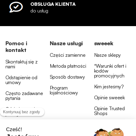
OBSŁUGA KLIENTA
do usług
Pomoc i
Nasze usługi
sweeek
kontakt
Części zamienne
Nasze sklepy
Skontaktuj się z
Metoda płatności
*Warunki ofert i
nami
kodów
promocyjnych
Sposób dostawy
Odstąpienie od
umowy
Kim jesteśmy?
Program
lojalnościowy
Często zadawane
Opinie sweeek
pytania
Opinie Trusted
Gdzie jest moja
Shops
przesyłka?