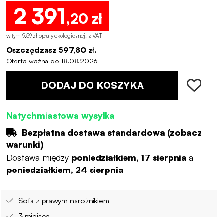
2 391
,20 zł
w tym 9,59 zł opłaty ekologicznej
.
z VAT
Oszczędzasz 597,80 zł.
Oferta ważna do 18.08.2026
DODAJ DO KOSZYKA
Natychmiastowa wysyłka
Bezpłatna dostawa standardowa (
zobacz
warunki
)
Dostawa między
poniedziałkiem, 17 sierpnia
a
poniedziałkiem, 24 sierpnia
Sofa z prawym narożnikiem
3 miejsca