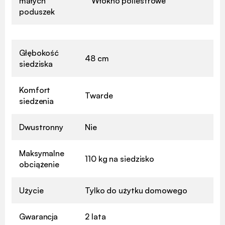
małych
Włókno poliestrowe
poduszek
Głębokość
48 cm
siedziska
Komfort
Twarde
siedzenia
Dwustronny
Nie
Maksymalne
110 kg na siedzisko
obciążenie
Użycie
Tylko do użytku domowego
Gwarancja
2 lata