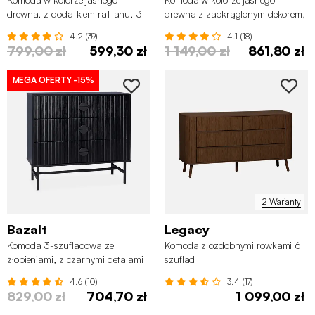
drewna, z dodatkiem rattanu, 3
drewna z zaokrąglonym dekorem,
szuflady
6 szuflad
4.2 (39)
4.1 (18)
799,00 zł
599,30 zł
1 149,00 zł
861,80 zł
MEGA OFERTY
-15%
2 Warianty
Bazalt
Legacy
Komoda 3-szufladowa ze
Komoda z ozdobnymi rowkami 6
żłobieniami, z czarnymi detalami
szuflad
4.6 (10)
3.4 (17)
829,00 zł
704,70 zł
1 099,00 zł