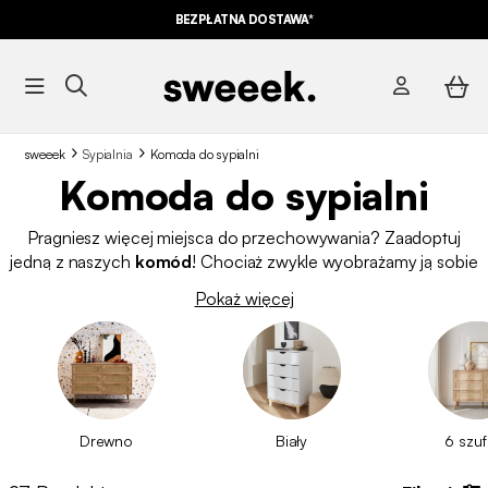
BEZPŁATNA DOSTAWA*
sweeek
Sypialnia
Komoda do sypialni​
Komoda do sypialni​
Pragniesz więcej miejsca do przechowywania? Zaadoptuj
jedną z naszych
komód
! Chociaż zwykle wyobrażamy ją sobie
w sypialni, może ona również znaleźć swoje miejsce w
Pokaż więcej
przedpokoju lub
salonie
.
Skandynawską
, industrialną,
współczesną
,
vintage
czy
komodę w stylu boho
, nasze
komody prezentują różnorodność kolorów i stylów, aby
dopasować się do Twojego wnętrza, takiego jak
biurko
lub
szafka nocna
. Odkryj naszą kolekcję komód w najlepszej cenie.
Drewno
Biały
6 szuf