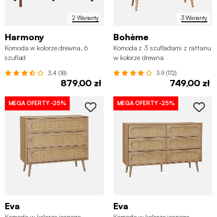
2 Warianty
3 Warianty
Harmony
Bohème
Komoda w kolorze drewna, 6
Komoda z 3 szufladami z rattanu
szuflad
w kolorze drewna
3.4 (18)
3.9 (172)
879,00 zł
749,00 zł
MEGA OFERTY
-25%
MEGA OFERTY
-25%
Eva
Eva
Komoda w kolorze jasnego
Komoda w kolorze jasnego