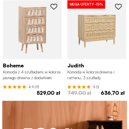
MEGA OFERTY
-15%
Boheme
Judith
Komoda z 4 szufladami w kolorze
Komoda w kolorze drewna i
jasnego drewna z dodatkiem
rattanu, 3 szuflady
rattanu
4.9 (17)
5 (1)
529,00 zł
749,00 zł
636,70 zł