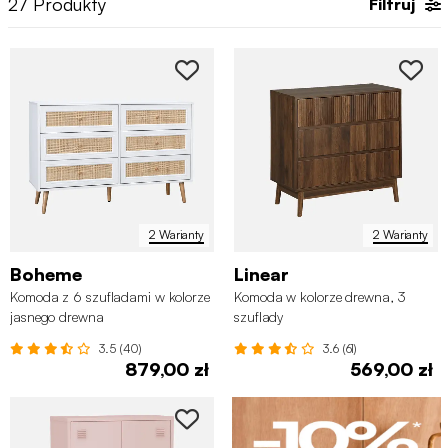
27
Produkty
Filtruj
2 Warianty
2 Warianty
Boheme
Linear
Komoda z 6 szufladami w kolorze
Komoda w kolorze drewna, 3
jasnego drewna
szuflady
3.5 (40)
3.6 (61)
879,00 zł
569,00 zł