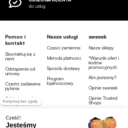
do usług
Pomoc i
Nasze usługi
sweeek
kontakt
Części zamienne
Nasze sklepy
Skontaktuj się z
Metoda płatności
*Warunki ofert i
nami
kodów
promocyjnych
Sposób dostawy
Odstąpienie od
umowy
Kim jesteśmy?
Program
lojalnościowy
Często zadawane
Opinie sweeek
pytania
Opinie Trusted
Gdzie jest moja
Shops
przesyłka?