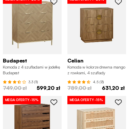
Budapest
Celian
Komoda z 4 szufladami w jodełkę
Komoda w kolorze drewna mango
Budapest
z rowkami, 4 szuflady
3.3 (11)
4.5 (13)
749,00 zł
599,20 zł
789,00 zł
631,20 zł
MEGA OFERTY
-15%
MEGA OFERTY
-15%