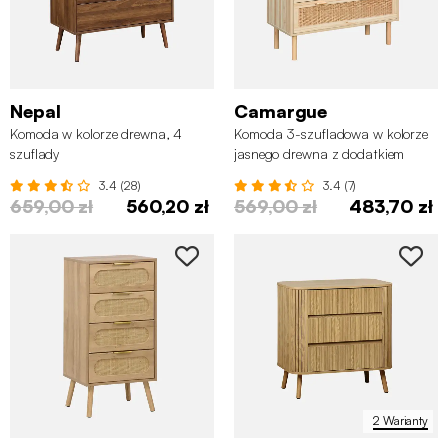
Nepal
Camargue
Komoda w kolorze drewna, 4
Komoda 3-szufladowa w kolorze
szuflady
jasnego drewna z dodatkiem
rattanu
3.4 (28)
3.4 (7)
659,00 zł
560,20 zł
569,00 zł
483,70 zł
2 Warianty