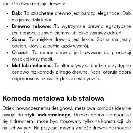
znaleźć różne rodzaje drewna:
Dąb
: To szlachetne drewno jest bardzo eleganckie. Dąb
ma jasny, dziki kolor.
Drewno tekowe
: To wytrzymałe drewno egzotyczne
jest cenione za swój ciemny lub lekko szarawy odcień.
Sosna
: To miękkie drewno jest lekkie. Sosna ma jasny
odcień, który uzupełnia każdy wystrój.
Orzech
: To cenne drewno jest używane do produkcji
wysokiej klasy mebli.
Mdf lub melamina
: Te alternatywy są bardziej przystępne
cenowo niż komody z litego drewna. Nadal oferują dobrą
odporność w czasie. Są lekkie i estetyczne.
Komoda metalowa lub stalowa
Dzięki nowoczesnemu designowi, metalowa komoda idealnie
pasuje do
stylu industrialnego
. Bardzo dobrze komponuje
się z drewnem i może być stosowany tylko na konstrukcji lub
na uchwytach. Na przykład, można znaleźć drewniane
modele