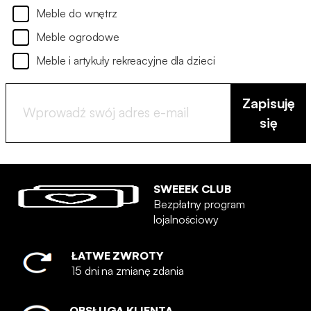
Meble do wnętrz
Meble ogrodowe
Meble i artykuły rekreacyjne dla dzieci
Zapisuję
się
SWEEEK CLUB
Bezpłatny program
lojalnościowy
ŁATWE ZWROTY
15 dni na zmianę zdania
OBSŁUGA KLIENTA