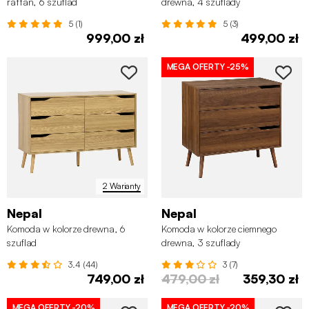
rattan, 6 szuflad
drewna, 4 szuflady
5 (1)
5 (3)
999,00 zł
499,00 zł
MEGA OFERTY
-25%
2 Warianty
Nepal
Nepal
Komoda w kolorze drewna, 6
Komoda w kolorze ciemnego
szuflad
drewna, 3 szuflady
3.4 (44)
3 (7)
749,00 zł
479,00 zł
359,30 zł
MEGA OFERTY
-20%
MEGA OFERTY
-20%