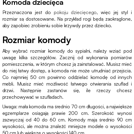
Komoda dziecięca
Przeznaczona jest do
pokoju dziecięcego
, więc jej styl i
rozmiar są dostosowane. Na przykład rogi będą zaokrąglone,
aby zapobiec zrobieniu sobie krzywdy przez dziecko.
Rozmiar komody
Aby wybrać rozmiar komody do sypialni, należy wziąć pod
uwagę kilka szczegółów. Zacznij od wykonania pomiarów
pomieszczenia, w którym chcesz ją zainstalować. Musisz mieć
do niej łatwy dostęp, a komoda nie może utrudniać przejścia.
Co najmniej 50 cm powinno oddzielać komodę od innych
mebli. Musisz mieć możliwość łatwego otwierania szuflad i
drzwi. Następnie zastanów się, ile rzeczy chcesz
przechowywać w szufladach.
Uwaga: mała komoda ma średnio 70 cm długości, a największe
egzemplarze osiągają prawie 200 cm. Szerokość wynosi
zazwyczaj od 40 do 60 cm. Komody mają średnio 90 cm
wysokości, ale można znaleźć mniejsze modele o wysokości
50 cm lub większe o wysokości 140 cm.