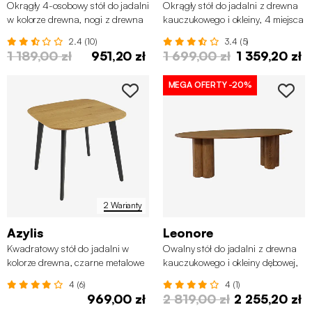
Okrągły 4-osobowy stół do jadalni
Okrągły stół do jadalni z drewna
w kolorze drewna, nogi z drewna
kauczukowego i okleiny, 4 miejsca
sosnowego
2.4 (10)
3.4 (5)
1 189,00 zł
951,20 zł
1 699,00 zł
1 359,20 zł
MEGA OFERTY
-20%
2 Warianty
Azylis
Leonore
Kwadratowy stół do jadalni w
Owalny stół do jadalni z drewna
kolorze drewna, czarne metalowe
kauczukowego i okleiny dębowej,
nózki, 4 miejsca
8 miejsc
4 (6)
4 (1)
969,00 zł
2 819,00 zł
2 255,20 zł