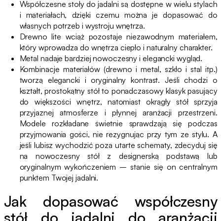
Współczesne stoły do jadalni są dostępne w wielu stylach
i materiałach, dzięki czemu można je dopasować do
własnych potrzeb i wystroju wnętrza.
Drewno lite wciąż pozostaje niezawodnym materiałem,
który wprowadza do wnętrza ciepło i naturalny charakter.
Metal nadaje bardziej nowoczesny i elegancki wygląd.
Kombinacje materiałów (drewno i metal, szkło i stal itp.)
tworzą elegancki i oryginalny kontrast. Jeśli chodzi o
kształt, prostokątny stół to ponadczasowy klasyk pasujący
do większości wnętrz, natomiast okrągły stół sprzyja
przyjaznej atmosferze i płynnej aranżacji przestrzeni.
Modele rozkładane świetnie sprawdzają się podczas
przyjmowania gości, nie rezygnując przy tym ze stylu. A
jeśli lubisz wychodzić poza utarte schematy, zdecyduj się
na nowoczesny stół z designerską podstawą lub
oryginalnym wykończeniem – stanie się on centralnym
punktem Twojej jadalni.
Jak dopasować współczesny
stół do jadalni do aranżacji