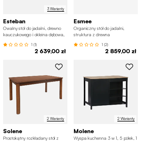
3 Warianty
Esteban
Esmee
Owalny stół do jadalni, drewno
Organiczny stół do jadalni,
kauczukowego i okleina dębowa,
struktura z drewna
6-8-osobowy
kauczukowego, 8-osobowy
1 (1)
1 (2)
2 639,00 zł
2 859,00 zł
2 Warianty
2 Warianty
Solene
Molene
Prostokątny rozkładany stół z
Wyspa kuchenna 3 w 1, 5 półek, 1