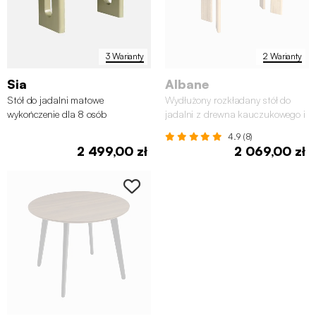
3 Warianty
2 Warianty
Sia
Albane
Stół do jadalni matowe
Wydłużony rozkładany stół do
wykończenie dla 8 osób
jadalni z drewna kauczukowego i
okleiny dębowej, 6-8 miejsc
4.9 (8)
2 499,00 zł
2 069,00 zł