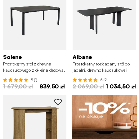
Solene
Albane
Prostokątny stół z drewna
Prostokątny rozkładany stół do
kauczukowego z okleiną dębową,
jadalni, drewno kauczukowe i
6-osobowy
okleina dębowa, 6-8 miejsc
5 (1)
5 (2)
1 679,00 zł
839,50 zł
2 069,00 zł
1 034,50 zł