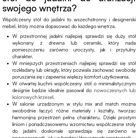
swojego wnętrza?
Współczesny stół do jadalni to wszechstronny i designerski
mebel, który można dopasować do każdego wnętrza.
W przestronnej jadalni najlepiej sprawdzi się duży stół
wykonany z drewna lub ceramiki, który nada
pomieszczeniu zarówno uroczysty, jak i przytulny
charakter.
W mniejszych przestrzeniach najlepiej sprawdzi się stół
rozkładany lub okrągły, który pozwala zachować swobodę
poruszania się i zapewnia większy komfort użytkowania.
W otwartej kuchni współczesny stół o minimalistycznym
designie będzie idealnie pasował do
nowoczesnych lub
kolorowych krzeseł
.
W salonie urządzonym w stylu mix and match można
swobodnie łączyć różne materiały i kształty, tworząc
harmonijną przestrzeń pełną charakteru. Dzięki prostym
liniom i ponadczasowemu wzornictwu współczesne stoły
do jadalni doskonale sprawdzają się zarówno w
nowoczesnych, jak i w bardziej klasycznych aranżacjach.