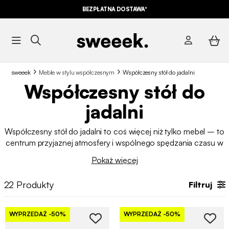
BEZPŁATNA DOSTAWA*
sweeek
Meble w stylu współczesnym
Współczesny stół do jadalni
Współczesny stół do
jadalni
Współczesny stół do jadalni to coś więcej niż tylko mebel – to
centrum przyjaznej atmosfery i wspólnego spędzania czasu w
domu. Dzięki prostemu wzornictwu, współczesnym
Pokaż więcej
materiałom i eleganckim liniom nadaje stylu i wyrafinowania do
jadalni. Dostępne w szerokiej gamie kształtów, rozmiarów i
22
Produkty
Filtruj
wykończeń, nasze współczesne i designerskie
stoły do jadalni
dostosowują się do wszystkich gustów i przestrzeni.
WYPRZEDAŻ
-50%
WYPRZEDAŻ
-50%