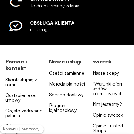
15 dni na zmianę zdania
OBSŁUGA KLIENTA
do usług
Pomoc i
Nasze usługi
sweeek
kontakt
Części zamienne
Nasze sklepy
Skontaktuj się z
Metoda płatności
*Warunki ofert i
nami
kodów
promocyjnych
Sposób dostawy
Odstąpienie od
umowy
Kim jesteśmy?
Program
lojalnościowy
Często zadawane
Opinie sweeek
pytania
Opinie Trusted
Gdzie jest moja
Shops
przesyłka?