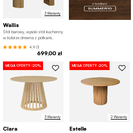
3 Warianty
Wallis
Stół barowy, wysoki stół kuchenny
w kolorze drewna z półkami.
4.9 (7)
699,00 zł
MEGA OFERTY
-20%
MEGA OFERTY
-20%
3 Warianty
2 Warianty
Clara
Estelle