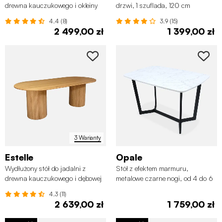
drewna kauczukowego i okleiny
drzwi, 1 szuflada, 120 cm
dębowej, 6–10 miejsc
4.4 (8)
3.9 (15)
2 499,00 zł
1 399,00 zł
3 Warianty
Estelle
Opale
Wydłużony stół do jadalni z
Stół z efektem marmuru,
drewna kauczukowego i dębowej
metalowe czarne nogi, od 4 do 6
okleiny na 8 osób
osób
4.3 (11)
2 639,00 zł
1 759,00 zł