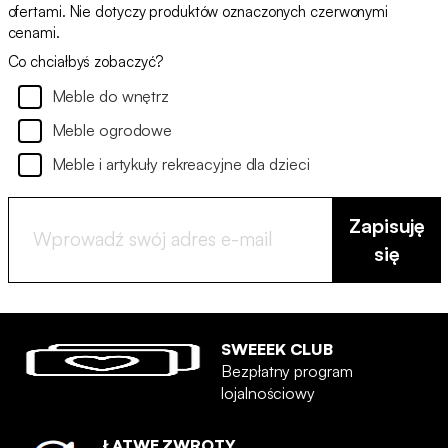
ofertami. Nie dotyczy produktów oznaczonych czerwonymi
cenami.
Co chciałbyś zobaczyć?
Meble do wnętrz
Meble ogrodowe
Meble i artykuły rekreacyjne dla dzieci
Zapisuję
się
SWEEEK CLUB
Bezpłatny program
lojalnościowy
ŁATWE ZWROTY