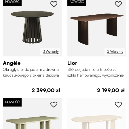
NOWOŚĆ
NOWOŚĆ
3 Warianty
2 Warianty
Angèle
Lior
Okrągły stół do jadalni z drewna
Stół do jadalni dla 8 osób ze
kauczukowego z okleiną dębową
szkła hartowanego, wykończenie
4-osobowy
piaskowane
2 399,00 zł
2 199,00 zł
NOWOŚĆ