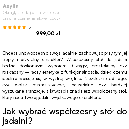
Azylis
Okrągły stół do jadalni w kolorze
drewna, czarne metalowe nóżki, 4
miejsca
5 (1)
999,00 zł
Chcesz unowocześnić swoją jadalnię, zachowując przy tym jej
ciepły i przytulny charakter? Współczesny stół do jadalni
będzie doskonałym wyborem. Okrągły, prostokątny czy
rozkładany – łączy estetykę z funkcjonalnością, dzięki czemu
idealnie wpisuje się w wystrój wnętrza. Niezależnie od tego,
czy wolisz minimalistyczne, industrialne czy bardziej
wyszukane aranżacje, z łatwością znajdziesz współczesny stół,
który nada Twojej jadalni wyjątkowego charakteru.
Jak wybrać współczesny stół do
jadalni?